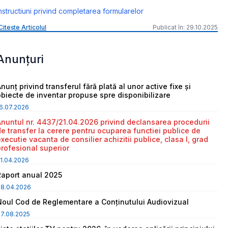
nstructiuni privind completarea formularelor
Citește Articolul
Publicat în: 29.10.2025
Anunțuri
nunț privind transferul fără plată al unor active fixe și
obiecte de inventar propuse spre disponibilizare
6.07.2026
Anuntul nr. 4437/21.04.2026 privind declansarea procedurii
de transfer la cerere pentru ocuparea functiei publice de
executie vacanta de consilier achizitii publice, clasa I, grad
profesional superior
1.04.2026
Raport anual 2025
08.04.2026
Noul Cod de Reglementare a Conținutului Audiovizual
7.08.2025