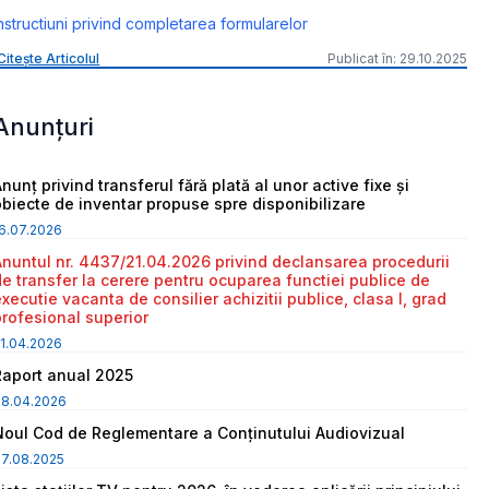
nstructiuni privind completarea formularelor
Citește Articolul
Publicat în: 29.10.2025
Anunțuri
nunț privind transferul fără plată al unor active fixe și
obiecte de inventar propuse spre disponibilizare
6.07.2026
Anuntul nr. 4437/21.04.2026 privind declansarea procedurii
de transfer la cerere pentru ocuparea functiei publice de
executie vacanta de consilier achizitii publice, clasa I, grad
profesional superior
1.04.2026
Raport anual 2025
08.04.2026
Noul Cod de Reglementare a Conținutului Audiovizual
7.08.2025