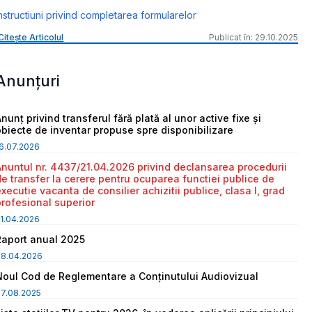
nstructiuni privind completarea formularelor
Citește Articolul
Publicat în: 29.10.2025
Anunțuri
nunț privind transferul fără plată al unor active fixe și
obiecte de inventar propuse spre disponibilizare
6.07.2026
Anuntul nr. 4437/21.04.2026 privind declansarea procedurii
de transfer la cerere pentru ocuparea functiei publice de
executie vacanta de consilier achizitii publice, clasa I, grad
profesional superior
1.04.2026
Raport anual 2025
08.04.2026
Noul Cod de Reglementare a Conținutului Audiovizual
7.08.2025