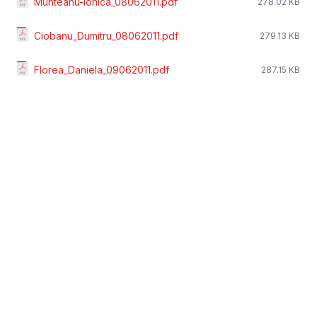
Munteanu-Ionica_08062011.pdf
278.02 KB
Ciobanu_Dumitru_08062011.pdf
279.13 KB
Florea_Daniela_09062011.pdf
287.15 KB