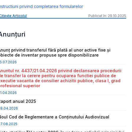
nstructiuni privind completarea formularelor
Citește Articolul
Publicat în: 29.10.2025
Anunțuri
nunț privind transferul fără plată al unor active fixe și
obiecte de inventar propuse spre disponibilizare
6.07.2026
Anuntul nr. 4437/21.04.2026 privind declansarea procedurii
de transfer la cerere pentru ocuparea functiei publice de
executie vacanta de consilier achizitii publice, clasa I, grad
profesional superior
1.04.2026
Raport anual 2025
08.04.2026
Noul Cod de Reglementare a Conținutului Audiovizual
7.08.2025