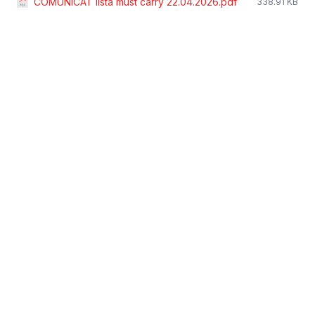
COMUNICAT lista must carry 22.04.2026.pdf
338.91 KB