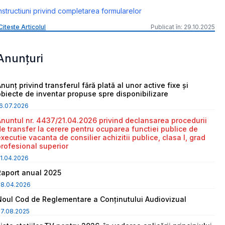
nstructiuni privind completarea formularelor
Citește Articolul
Publicat în: 29.10.2025
Anunțuri
nunț privind transferul fără plată al unor active fixe și
obiecte de inventar propuse spre disponibilizare
6.07.2026
Anuntul nr. 4437/21.04.2026 privind declansarea procedurii
de transfer la cerere pentru ocuparea functiei publice de
executie vacanta de consilier achizitii publice, clasa I, grad
profesional superior
1.04.2026
Raport anual 2025
08.04.2026
Noul Cod de Reglementare a Conținutului Audiovizual
7.08.2025