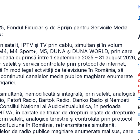
I
, Fondul Fiduciar și de Sprijin pentru Serviciile Media
s:
 satelit, IPTV şi TV prin cablu, simultan și în volum
M2, M4, M4 Sport+, M5, DUNA și DUNA WORLD, prin care
A
erioada cuprinsă între 1 septembrie 2025 – 31 august 2026,
satelit și servicii controlate prin protocol de internet,
1
ă în mod legal activități de televiziune în România, să
ic conţinutul canalelor media publice maghiare enumerate
ngariei.
multană, nemodificată și integrală, prin satelit, analogică
2
io, Petofi Radio, Bartok Radio, Danko Radio şi Nemzeti
Consiliul Naţional al Audiovizualului că, în perioada
A, în calitate de titular de drepturi legate de drepturile
prin satelit, analogice terestre şi controlate prin protocol
diodifuziune în România, retransmiterea simultană,
nalelor de radio publice maghiare enumerate mai sus, care
0