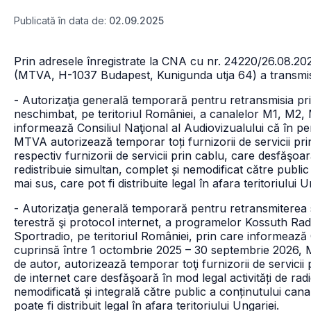
Publicată în data de:
02.09.2025
Prin adresele înregistrate la CNA cu nr. 24220/26.08.2025
(MTVA, H-1037 Budapest, Kunigunda utja 64) a transmi
- Autorizaţia generală temporară pentru retransmisia prin
neschimbat, pe teritoriul României, a canalelor M1, 
informează Consiliul Naţional al Audiovizualului că în p
MTVA autorizează temporar toți furnizorii de servicii prin 
respectiv furnizorii de servicii prin cablu, care desfăşoar
redistribuie simultan, complet și nemodificat către publ
mai sus, care pot fi distribuite legal în afara teritoriului U
- Autorizaţia generală temporară pentru retransmiterea si
terestră şi protocol internet, a programelor Kossuth Rad
Sportradio, pe teritoriul României, prin care informează 
cuprinsă între 1 octombrie 2025 – 30 septembrie 2026, MTV
de autor, autorizează temporar toţi furnizorii de servicii 
de internet care desfăşoară în mod legal activități de ra
nemodificată și integrală către public a conținutului ca
poate fi distribuit legal în afara teritoriului Ungariei.