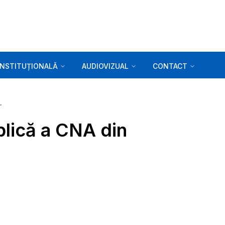
INSTITUȚIONALĂ
AUDIOVIZUAL
CONTACT
A din 06.05.2026
blică a CNA din