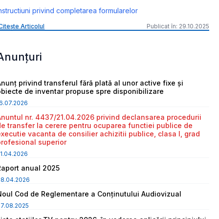
nstructiuni privind completarea formularelor
Citește Articolul
Publicat în: 29.10.2025
Anunțuri
nunț privind transferul fără plată al unor active fixe și
obiecte de inventar propuse spre disponibilizare
6.07.2026
Anuntul nr. 4437/21.04.2026 privind declansarea procedurii
de transfer la cerere pentru ocuparea functiei publice de
executie vacanta de consilier achizitii publice, clasa I, grad
profesional superior
1.04.2026
Raport anual 2025
08.04.2026
Noul Cod de Reglementare a Conținutului Audiovizual
7.08.2025