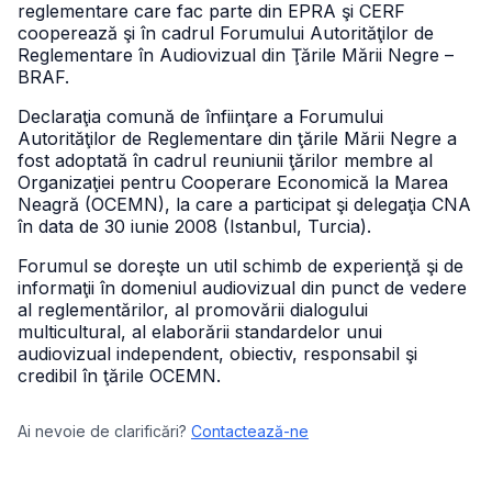
reglementare care fac parte din EPRA şi CERF
cooperează şi în cadrul Forumului Autorităţilor de
Reglementare în Audiovizual din Ţările Mării Negre –
BRAF.
Declaraţia comună de înfiinţare a Forumului
Autorităţilor de Reglementare din ţările Mării Negre a
fost adoptată în cadrul reuniunii ţărilor membre al
Organizaţiei pentru Cooperare Economică la Marea
Neagră (OCEMN), la care a participat şi delegaţia CNA
în data de 30 iunie 2008 (Istanbul, Turcia).
Forumul se doreşte un util schimb de experienţă şi de
informaţii în domeniul audiovizual din punct de vedere
al reglementărilor, al promovării dialogului
multicultural, al elaborării standardelor unui
audiovizual independent, obiectiv, responsabil şi
credibil în ţările OCEMN.
Ai nevoie de clarificări?
Contactează-ne