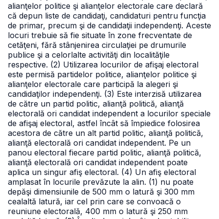
alianţelor politice şi alianţelor electorale care declară
că depun liste de candidaţi, candidaturi pentru funcţia
de primar, precum şi de candidaţii independenţi. Aceste
locuri trebuie să fie situate în zone frecventate de
cetăţeni, fără stânjenirea circulaţiei pe drumurile
publice şi a celorlalte activităţi din localităţile
respective.
(2) Utilizarea locurilor de afişaj electoral
este permisă partidelor politice, alianţelor politice şi
alianţelor electorale care participă la alegeri şi
candidaţilor independenţi.
(3) Este interzisă utilizarea
de către un partid politic, alianţă politică, alianţă
electorală ori candidat independent a locurilor speciale
de afişaj electoral, astfel încât să împiedice folosirea
acestora de către un alt partid politic, alianţă politică,
alianţă electorală ori candidat independent. Pe un
panou electoral fiecare partid politic, alianţă politică,
alianţă electorală ori candidat independent poate
aplica un singur afiş electoral.
(4) Un afiş electoral
amplasat în locurile prevăzute la alin. (1) nu poate
depăşi dimensiunile de 500 mm o latură şi 300 mm
cealaltă latură, iar cel prin care se convoacă o
reuniune electorală, 400 mm o latură şi 250 mm