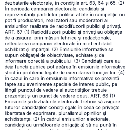
dezbaterile electorale, în condiţiile art. 63, 64 şi 65.
(2)
În perioada campaniei electorale, candidaţii şi
reprezentanţii partidelor politice aflate în competiţie nu
pot fi producători, realizatori sau moderatori ai
emisiunilor realizate de radiodifuzorii publici şi privaţi.
ART. 67
(1) Radiodifuzorii publici şi privaţi au obligaţia
de a asigura, prin măsuri tehnice şi redacţionale,
reflectarea campaniei electorale în mod echitabil,
echilibrat şi imparţial.
(2) Emisiunile informative se
supun obligaţiei de obiectivitate, echitate şi de
informare corectă a publicului.
(3) Candidaţii care au
deja funcţii publice pot apărea în emisiunile informative
strict în probleme legate de exercitarea funcţiei lor.
(4)
În cazul în care în emisiunile informative se prezintă
fapte sau evenimente speciale de interes public, pe
lângă punctul de vedere al autorităţilor trebuie
prezentat şi un punct de vedere opus.
ART. 68
(1)
Emisiunile şi dezbaterile electorale trebuie să asigure
tuturor candidaţilor condiţii egale în ceea ce priveşte
libertatea de exprimare, pluralismul opiniilor şi
echidistanţa.
(2) În cadrul emisiunilor electorale,
candidaţii au următoarele obligaţii:
a) să nu pună în