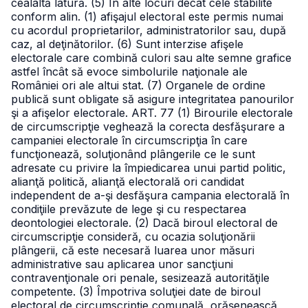
cealaltă latură.
(5) În alte locuri decât cele stabilite
conform alin. (1) afişajul electoral este permis numai
cu acordul proprietarilor, administratorilor sau, după
caz, al deţinătorilor.
(6) Sunt interzise afişele
electorale care combină culori sau alte semne grafice
astfel încât să evoce simbolurile naţionale ale
României ori ale altui stat.
(7) Organele de ordine
publică sunt obligate să asigure integritatea panourilor
şi a afişelor electorale.
ART. 77
(1) Birourile electorale
de circumscripţie veghează la corecta desfăşurare a
campaniei electorale în circumscripţia în care
funcţionează, soluţionând plângerile ce le sunt
adresate cu privire la împiedicarea unui partid politic,
alianţă politică, alianţă electorală ori candidat
independent de a-şi desfăşura campania electorală în
condiţiile prevăzute de lege şi cu respectarea
deontologiei electorale.
(2) Dacă biroul electoral de
circumscripţie consideră, cu ocazia soluţionării
plângerii, că este necesară luarea unor măsuri
administrative sau aplicarea unor sancţiuni
contravenţionale ori penale, sesizează autorităţile
competente.
(3) Împotriva soluţiei date de biroul
electoral de circumscripţie comunală, orăşenească,