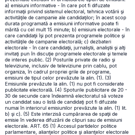
a) emisiuni informative - în care pot fi difuzate
informaţii privind sistemul electoral, tehnica votării şi
activităţile de campanie ale candidaţilor; în acest scop
durata programată a emisiunii informative poate fi
mărită cu cel mult 15 minute;
b) emisiuni electorale - în
care candidaţii îşi pot prezenta programele politice şi
activităţile de campanie electorală;
c) dezbateri
electorale - în care candidaţii, jurnaliştii, analiştii şi alţi
invitaţi pun în discuţie programele electorale şi temele
de interes public.
(2) Posturile private de radio şi
televiziune, inclusiv de televiziune prin cablu, pot
organiza, în cadrul propriei grile de programe,
emisiuni de tipul celor prevăzute la alin. (1).
(3)
Emisiunile prevăzute la alin. (1) nu pot fi considerate
publicitate electorală.
(4) Spoturile publicitare de 20 -
30 de secunde care îndeamnă electoratul să voteze
un candidat sau o listă de candidaţi pot fi difuzate
numai în interiorul emisiunilor prevăzute la alin. (1) lit.
b) şi c).
(5) Este interzisă cumpărarea de spaţii de
emisie în vederea difuzării de clipuri sau de emisiuni
electorale.
ART. 65
(1) Accesul partidelor politice
parlamentare, alianţelor politice şi alianţelor electorale