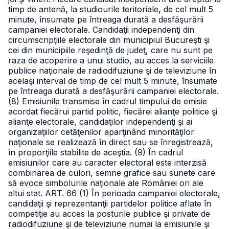
timp de antenă, la studiourile teritoriale, de cel mult 5
minute, însumate pe întreaga durată a desfăşurării
campaniei electorale. Candidaţii independenţi din
circumscripţiile electorale din municipiul Bucureşti şi
cei din municipiile reşedinţă de judeţ, care nu sunt pe
raza de acoperire a unui studio, au acces la serviciile
publice naţionale de radiodifuziune şi de televiziune în
acelaşi interval de timp de cel mult 5 minute, însumate
pe întreaga durată a desfăşurării campaniei electorale.
(8) Emisiunile transmise în cadrul timpului de emisie
acordat fiecărui partid politic, fiecărei alianţe politice şi
alianţe electorale, candidaţilor independenţi şi ai
organizaţiilor cetăţenilor aparţinând minorităţilor
naţionale se realizează în direct sau se înregistrează,
în proporţiile stabilite de aceştia.
(9) În cadrul
emisiunilor care au caracter electoral este interzisă
combinarea de culori, semne grafice sau sunete care
să evoce simbolurile naţionale ale României ori ale
altui stat.
ART. 66
(1) În perioada campaniei electorale,
candidaţii şi reprezentanţii partidelor politice aflate în
competiţie au acces la posturile publice şi private de
radiodifuziune şi de televiziune numai la emisiunile şi