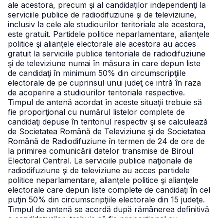
ale acestora, precum şi al candidaţilor independenţi la
serviciile publice de radiodifuziune şi de televiziune,
inclusiv la cele ale studiourilor teritoriale ale acestora,
este gratuit. Partidele politice neparlamentare, alianţele
politice şi alianţele electorale ale acestora au acces
gratuit la serviciile publice teritoriale de radiodifuziune
şi de televiziune numai în măsura în care depun liste
de candidaţi în minimum 50% din circumscripţiile
electorale de pe cuprinsul unui judeţ ce intră în raza
de acoperire a studiourilor teritoriale respective.
Timpul de antenă acordat în aceste situaţii trebuie să
fie proporţional cu numărul listelor complete de
candidaţi depuse în teritoriul respectiv şi se calculează
de Societatea Română de Televiziune şi de Societatea
Română de Radiodifuziune în termen de 24 de ore de
la primirea comunicării datelor transmise de Biroul
Electoral Central. La serviciile publice naţionale de
radiodifuziune şi de televiziune au acces partidele
politice neparlamentare, alianţele politice şi alianţele
electorale care depun liste complete de candidaţi în cel
puţin 50% din circumscripţiile electorale din 15 judeţe.
Timpul de antenă se acordă după rămânerea definitivă