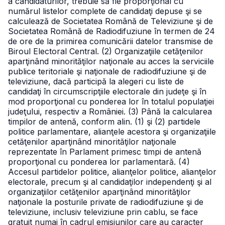
a candidaturilor, trebuie să fie proporţional cu
numărul listelor complete de candidaţi depuse şi se
calculează de Societatea Română de Televiziune şi de
Societatea Română de Radiodifuziune în termen de 24
de ore de la primirea comunicării datelor transmise de
Biroul Electoral Central.
(2) Organizaţiile cetăţenilor
aparţinând minorităţilor naţionale au acces la serviciile
publice teritoriale şi naţionale de radiodifuziune şi de
televiziune, dacă participă la alegeri cu liste de
candidaţi în circumscripţiile electorale din judeţe şi în
mod proporţional cu ponderea lor în totalul populaţiei
judeţului, respectiv a României.
(3) Până la calcularea
timpilor de antenă, conform alin. (1) şi (2) partidele
politice parlamentare, alianţele acestora şi organizaţiile
cetăţenilor aparţinând minorităţilor naţionale
reprezentate în Parlament primesc timpi de antenă
proporţional cu ponderea lor parlamentară.
(4)
Accesul partidelor politice, alianţelor politice, alianţelor
electorale, precum şi al candidaţilor independenţi şi al
organizaţiilor cetăţenilor aparţinând minorităţilor
naţionale la posturile private de radiodifuziune şi de
televiziune, inclusiv televiziune prin cablu, se face
gratuit numai în cadrul emisiunilor care au caracter