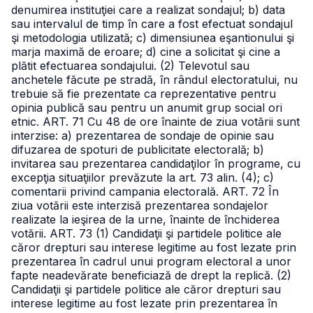
denumirea instituţiei care a realizat sondajul;
b) data
sau intervalul de timp în care a fost efectuat sondajul
şi metodologia utilizată;
c) dimensiunea eşantionului şi
marja maximă de eroare;
d) cine a solicitat şi cine a
plătit efectuarea sondajului.
(2) Televotul sau
anchetele făcute pe stradă, în rândul electoratului, nu
trebuie să fie prezentate ca reprezentative pentru
opinia publică sau pentru un anumit grup social ori
etnic.
ART. 71
Cu 48 de ore înainte de ziua votării sunt
interzise:
a) prezentarea de sondaje de opinie sau
difuzarea de spoturi de publicitate electorală;
b)
invitarea sau prezentarea candidaţilor în programe, cu
excepţia situaţiilor prevăzute la art. 73 alin. (4);
c)
comentarii privind campania electorală.
ART. 72
În
ziua votării este interzisă prezentarea sondajelor
realizate la ieşirea de la urne, înainte de închiderea
votării.
ART. 73
(1) Candidaţii şi partidele politice ale
căror drepturi sau interese legitime au fost lezate prin
prezentarea în cadrul unui program electoral a unor
fapte neadevărate beneficiază de drept la replică.
(2)
Candidaţii şi partidele politice ale căror drepturi sau
interese legitime au fost lezate prin prezentarea în