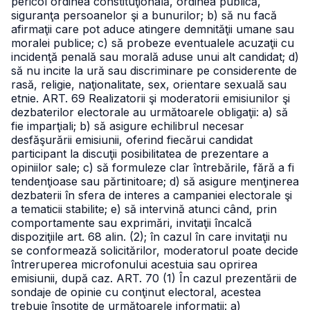
pericol ordinea constituţională, ordinea publică,
siguranţa persoanelor şi a bunurilor;
b) să nu facă
afirmaţii care pot aduce atingere demnităţii umane sau
moralei publice;
c) să probeze eventualele acuzaţii cu
incidenţă penală sau morală aduse unui alt candidat;
d)
să nu incite la ură sau discriminare pe considerente de
rasă, religie, naţionalitate, sex, orientare sexuală sau
etnie.
ART. 69
Realizatorii şi moderatorii emisiunilor şi
dezbaterilor electorale au următoarele obligaţii:
a) să
fie imparţiali;
b) să asigure echilibrul necesar
desfăşurării emisiunii, oferind fiecărui candidat
participant la discuţii posibilitatea de prezentare a
opiniilor sale;
c) să formuleze clar întrebările, fără a fi
tendenţioase sau părtinitoare;
d) să asigure menţinerea
dezbaterii în sfera de interes a campaniei electorale şi
a tematicii stabilite;
e) să intervină atunci când, prin
comportamente sau exprimări, invitaţii încalcă
dispoziţiile art. 68 alin. (2); în cazul în care invitaţii nu
se conformează solicitărilor, moderatorul poate decide
întreruperea microfonului acestuia sau oprirea
emisiunii, după caz.
ART. 70
(1) În cazul prezentării de
sondaje de opinie cu conţinut electoral, acestea
trebuie însoţite de următoarele informaţii:
a)