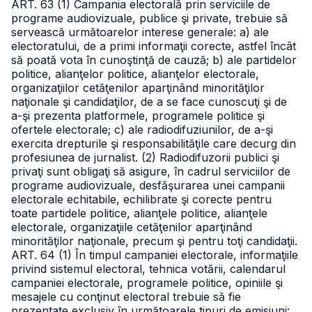
ART. 63
(1) Campania electorală prin serviciile de
programe audiovizuale, publice şi private, trebuie să
servească următoarelor interese generale:
a) ale
electoratului, de a primi informaţii corecte, astfel încât
să poată vota în cunoştinţă de cauză;
b) ale partidelor
politice, alianţelor politice, alianţelor electorale,
organizaţiilor cetăţenilor aparţinând minorităţilor
naţionale şi candidaţilor, de a se face cunoscuţi şi de
a-şi prezenta platformele, programele politice şi
ofertele electorale;
c) ale radiodifuziunilor, de a-şi
exercita drepturile şi responsabilităţile care decurg din
profesiunea de jurnalist.
(2) Radiodifuzorii publici şi
privaţi sunt obligaţi să asigure, în cadrul serviciilor de
programe audiovizuale, desfăşurarea unei campanii
electorale echitabile, echilibrate şi corecte pentru
toate partidele politice, alianţele politice, alianţele
electorale, organizaţiile cetăţenilor aparţinând
minorităţilor naţionale, precum şi pentru toţi candidaţii.
ART. 64
(1) În timpul campaniei electorale, informaţiile
privind sistemul electoral, tehnica votării, calendarul
campaniei electorale, programele politice, opiniile şi
mesajele cu conţinut electoral trebuie să fie
prezentate exclusiv în următoarele tipuri de emisiuni: