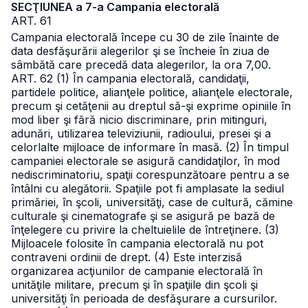
SECŢIUNEA a 7-a Campania electorală
ART. 61
Campania electorală începe cu 30 de zile înainte de
data desfăşurării alegerilor şi se încheie în ziua de
sâmbătă care precedă data alegerilor, la ora 7,00.
ART. 62
(1) În campania electorală, candidaţii,
partidele politice, alianţele politice, alianţele electorale,
precum şi cetăţenii au dreptul să-şi exprime opiniile în
mod liber şi fără nicio discriminare, prin mitinguri,
adunări, utilizarea televiziunii, radioului, presei şi a
celorlalte mijloace de informare în masă.
(2) În timpul
campaniei electorale se asigură candidaţilor, în mod
nediscriminatoriu, spaţii corespunzătoare pentru a se
întâlni cu alegătorii. Spaţiile pot fi amplasate la sediul
primăriei, în şcoli, universităţi, case de cultură, cămine
culturale şi cinematografe şi se asigură pe bază de
înţelegere cu privire la cheltuielile de întreţinere.
(3)
Mijloacele folosite în campania electorală nu pot
contraveni ordinii de drept.
(4) Este interzisă
organizarea acţiunilor de campanie electorală în
unităţile militare, precum şi în spaţiile din şcoli şi
universităţi în perioada de desfăşurare a cursurilor.