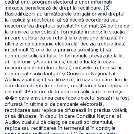
cadrul unui program electoral a unor informaţii
inexacte beneficiază de drept la rectificare.
(3)
Radiodifuzorii au următoarele obligaţii privind dreptul
la replică şi rectificare:
a) să decidă acordarea sau
neacordarea dreptului solicitat în cel mult 24 de ore de
la primirea unei solicitări formulate în scris; în situaţia
în care solicitarea se referă la o emisiune difuzată în
ultima zi de campanie electorală, decizia trebuie luată
în cel mult 12 ore de la primirea solicitării;
b) să
comunice solicitantului, în termenele prevăzute la lit.
a), telefonic şi/sau în scris, decizia luată; în cazul
neacordării dreptului solicitat, motivele trebuie să fie
comunicate solicitantului şi Consiliului Naţional al
Audiovizualului;
c) să difuzeze, în cazul în care decide
acordarea dreptului solicitat, rectificarea sau replica în
cel mult 48 de ore de la primirea solicitării; în situaţia
��n care emisiunea care face obiectul sesizării a fost
difuzată în ultima zi de campanie electorală,
rectificarea sau replica se difuzează în preziua votării;
d) să difuzeze, în cazul în care Consiliul Naţional al
Audiovizualului dă câştig de cauză solicitantului,
replica sau rectificarea în termenul şi în condiţiile