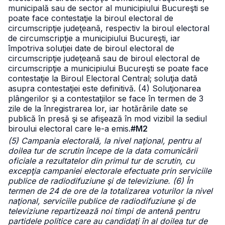
municipală sau de sector al municipiului Bucureşti se
poate face contestaţie la biroul electoral de
circumscripţie judeţeană, respectiv la biroul electoral
de circumscripţie a municipiului Bucureşti, iar
împotriva soluţiei date de biroul electoral de
circumscripţie judeţeană sau de biroul electoral de
circumscripţie a municipiului Bucureşti se poate face
contestaţie la Biroul Electoral Central; soluţia dată
asupra contestaţiei este definitivă.
(4) Soluţionarea
plângerilor şi a contestaţiilor se face în termen de 3
zile de la înregistrarea lor, iar hotărârile date se
publică în presă şi se afişează în mod vizibil la sediul
biroului electoral care le-a emis.
#M2
(5) Campania electorală, la nivel naţional, pentru al
doilea tur de scrutin începe de la data comunicării
oficiale a rezultatelor din primul tur de scrutin, cu
excepţia campaniei electorale efectuate prin serviciile
publice de radiodifuziune şi de televiziune. (6) În
termen de 24 de ore de la totalizarea voturilor la nivel
naţional, serviciile publice de radiodifuziune şi de
televiziune repartizează noi timpi de antenă pentru
partidele politice care au candidaţi în al doilea tur de