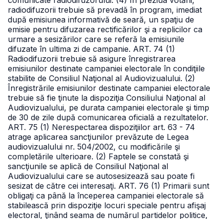
comunicate radiodifuzorului.
(4) În preziua votării,
radiodifuzorii trebuie să prevadă în program, imediat
după emisiunea informativă de seară, un spaţiu de
emisie pentru difuzarea rectificărilor şi a replicilor ca
urmare a sesizărilor care se referă la emisiunile
difuzate în ultima zi de campanie.
ART. 74
(1)
Radiodifuzorii trebuie să asigure înregistrarea
emisiunilor destinate campaniei electorale în condiţiile
stabilite de Consiliul Naţional al Audiovizualului.
(2)
Înregistrările emisiunilor destinate campaniei electorale
trebuie să fie ţinute la dispoziţia Consiliului Naţional al
Audiovizualului, pe durata campaniei electorale şi timp
de 30 de zile după comunicarea oficială a rezultatelor.
ART. 75
(1) Nerespectarea dispoziţiilor art. 63 - 74
atrage aplicarea sancţiunilor prevăzute de Legea
audiovizualului nr. 504/2002, cu modificările şi
completările ulterioare.
(2) Faptele se constată şi
sancţiunile se aplică de Consiliul Naţional al
Audiovizualului care se autosesizează sau poate fi
sesizat de către cei interesaţi.
ART. 76
(1) Primarii sunt
obligaţi ca până la începerea campaniei electorale să
stabilească prin dispoziţie locuri speciale pentru afişaj
electoral, ţinând seama de numărul partidelor politice,