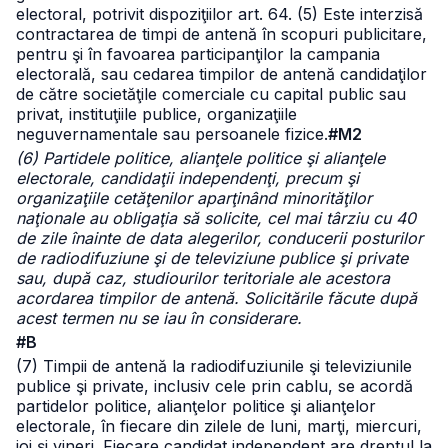
electoral, potrivit dispoziţiilor art. 64.
(5) Este interzisă
contractarea de timpi de antenă în scopuri publicitare,
pentru şi în favoarea participanţilor la campania
electorală, sau cedarea timpilor de antenă candidaţilor
de către societăţile comerciale cu capital public sau
privat, instituţiile publice, organizaţiile
neguvernamentale sau persoanele fizice.
#M2
(6) Partidele politice, alianţele politice şi alianţele
electorale, candidaţii independenţi, precum şi
organizaţiile cetăţenilor aparţinând minorităţilor
naţionale au obligaţia să solicite, cel mai târziu cu 40
de zile înainte de data alegerilor, conducerii posturilor
de radiodifuziune şi de televiziune publice şi private
sau, după caz, studiourilor teritoriale ale acestora
acordarea timpilor de antenă. Solicitările făcute după
acest termen nu se iau în considerare.
#B
(7) Timpii de antenă la radiodifuziunile şi televiziunile
publice şi private, inclusiv cele prin cablu, se acordă
partidelor politice, alianţelor politice şi alianţelor
electorale, în fiecare din zilele de luni, marţi, miercuri,
joi şi vineri. Fiecare candidat independent are dreptul la