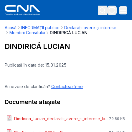
Acasă
INFORMAȚII publice
Declarații avere și interese
Membrii Consiliului
DINDIRICĂ LUCIAN
DINDIRICĂ LUCIAN
Publicată în data de:
15.01.2025
Ai nevoie de clarificări?
Contactează-ne
Documente atașate
Dindirica_Lucian_declaratii_avere_si_interese_la_30_de_zile_de_la_numire.pdf
79.89 KB