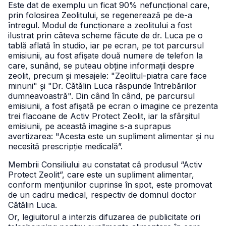
Este dat de exemplu un ficat 90% nefuncțional care,
prin folosirea Zeolitului, se regenerează pe de-a
întregul. Modul de funcționare a zeolitului a fost
ilustrat prin câteva scheme făcute de dr. Luca pe o
tablă aflată în studio, iar pe ecran, pe tot parcursul
emisiunii, au fost afișate două numere de telefon la
care, sunând, se puteau obține informații despre
zeolit, precum și mesajele: "Zeolitul-piatra care face
minuni" și "Dr. Cătălin Luca răspunde întrebărilor
dumneavoastră".
Din când în când, pe parcursul
emisiunii, a fost afişată pe ecran o imagine ce prezenta
trei flacoane de Activ Protect Zeolit, iar la sfârșitul
emisiunii, pe această imagine s-a suprapus
avertizarea: "Acesta este un supliment alimentar și nu
necesită prescripție medicală”.
Membrii Consiliului au constatat că produsul “Activ
Protect Zeolit”, care este un supliment alimentar,
conform menţiunilor cuprinse în spot, este promovat
de un cadru medical, respectiv de domnul doctor
Cătălin Luca.
Or, legiuitorul a interzis difuzarea de publicitate ori