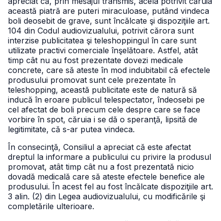
apreciat că, prin mesajul transmis, acela potrivit căruia
această piatră are puteri miraculoase, putând vindeca
boli deosebit de grave, sunt încălcate şi dispoziţiile art.
104 din Codul audiovizualului, potrivit cărora sunt
interzise publicitatea şi teleshoppingul în care sunt
utilizate practivi comerciale înşelătoare. Astfel, atât
timp cât nu au fost prezentate dovezi medicale
concrete, care să ateste în mod indubitabil că efectele
produsului promovat sunt cele prezentate în
teleshopping, această publicitate este de natură să
inducă în eroare publicul telespectator, îndeosebi pe
cel afectat de boli precum cele despre care se face
vorbire în spot, căruia i se dă o speranţă, lipsită de
legitimitate, că s-ar putea vindeca.
În consecinţă, Consiliul a apreciat că este afectat
dreptul la informare a publicului cu privire la produsul
promovat, atât timp cât nu a fost prezentată nicio
dovadă medicală care să ateste efectele benefice ale
produsului. În acest fel au fost încălcate dispoziţiile art.
3 alin. (2) din Legea audiovizualului, cu modificările şi
completările ulterioare.