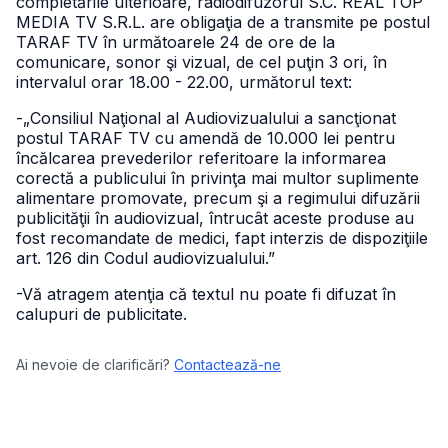
completările ulterioare, radiodifuzorul S.C. REAL TOP
MEDIA TV S.R.L. are obligaţia de a transmite pe postul
TARAF TV în următoarele 24 de ore de la
comunicare, sonor şi vizual, de cel puţin 3 ori, în
intervalul orar 18.00 - 22.00, următorul text:
-„Consiliul Naţional al Audiovizualului a sancţionat
postul TARAF TV cu amendă de 10.000 lei pentru
încălcarea prevederilor referitoare la informarea
corectă a publicului în privinţa mai multor suplimente
alimentare promovate, precum şi a regimului difuzării
publicităţii în audiovizual, întrucât aceste produse au
fost recomandate de medici, fapt interzis de dispoziţiile
art. 126 din Codul audiovizualului.”
-Vă atragem atenţia că textul nu poate fi difuzat în
calupuri de publicitate.
Ai nevoie de clarificări?
Contactează-ne