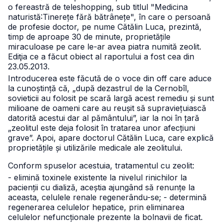
o fereastră de teleshopping, sub titlul "Medicina
naturistă:Tinerețe fără bătrânețe", în care o persoană
de profesie doctor, pe nume Cătălin Luca, prezintă,
timp de aproape 30 de minute, proprietățile
miraculoase pe care le-ar avea piatra numită zeolit.
Ediţia ce a făcut obiect al raportului a fost cea din
23.05.2013.
Introducerea este făcută de o voce din off care aduce
la cunoștință că, „după dezastrul de la Cernobîl,
sovieticii au folosit pe scară largă acest remediu și sunt
milioane de oameni care au reușit să supraviețuiască
datorită acestui dar al pământului”, iar la noi în țară
„zeolitul este deja folosit în tratarea unor afecțiuni
grave”.
Apoi, apare doctorul Cătălin Luca, care explică
proprietățile și utilizările medicale ale zeolitului.
Conform spuselor acestuia, tratamentul cu zeolit:
- elimină toxinele existente la nivelul rinichilor la
pacienții cu dializă, aceștia ajungând să renunțe la
aceasta, celulele renale regenerându-se;
- determină
regenerarea celulelor hepatice, prin eliminarea
celulelor nefuncționale prezente la bolnavii de ficat.