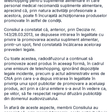
teleshopping pentru suplimente alimentare în care
personal medical recomandă suplimente alimentare,
apreciind că, prin natura activităţii profesionale a
acestora, poate fi încurajată achiziţionarea produselor
promovate în astfel de condiţii.
Consiliul a constatat că, anterior, prin Decizia nr.
143/28.03.2013, se dispusese intrarea în legalitate cu
privire la promovarea acestui supliment alimentar,
printr-un spot, fiind constatată încălcarea aceloraşi
prevederi legale.
Cu toate acestea, radiodifuzorul a continuat să
promoveze acest produs în aceeaşi formă, în cadrul
unei emisiuni de teleshopping, ignorând dispoziţiile
legale incidente, precum şi actul administrativ emis de
CNA prin care s-a dispus intrarea în legalitate în
privinţa unui spot publicitar de promovare a aceluiaşi
produs, act prin a cărui emitere s-a avut în vedere ca,
pe viitor, să fie respectat regimul difuzării publicităţii
din domeniul audiovizualului.
În afară de aceste aspecte, membrii Consiliului au