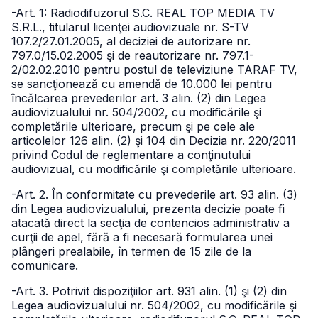
-Art. 1: Radiodifuzorul S.C. REAL TOP MEDIA TV
S.R.L., titularul licenţei audiovizuale nr. S-TV
107.2/27.01.2005, al deciziei de autorizare nr.
797.0/15.02.2005 şi de reautorizare nr. 797.1-
2/02.02.2010 pentru postul de televiziune TARAF TV,
se sancţionează cu amendă de 10.000 lei pentru
încălcarea prevederilor art. 3 alin. (2) din Legea
audiovizualului nr. 504/2002, cu modificările şi
completările ulterioare, precum şi pe cele ale
articolelor 126 alin. (2) şi 104 din Decizia nr. 220/2011
privind Codul de reglementare a conţinutului
audiovizual, cu modificările şi completările ulterioare.
-Art. 2. În conformitate cu prevederile art. 93 alin. (3)
din Legea audiovizualului, prezenta decizie poate fi
atacată direct la secţia de contencios administrativ a
curţii de apel, fără a fi necesară formularea unei
plângeri prealabile, în termen de 15 zile de la
comunicare.
-Art. 3. Potrivit dispoziţiilor art. 931 alin. (1) şi (2) din
Legea audiovizualului nr. 504/2002, cu modificările şi