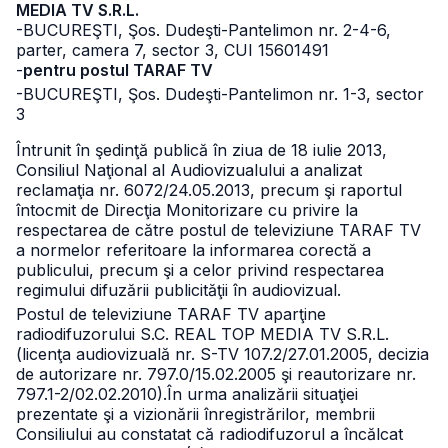
MEDIA TV S.R.L.
-BUCUREŞTI, Şos. Dudeşti-Pantelimon nr. 2-4-6,
parter,
camera 7, sector 3, CUI 15601491
-
pentru postul TARAF TV
-BUCUREŞTI, Şos. Dudeşti-Pantelimon nr. 1-3, sector
3
Întrunit în şedinţă publică în ziua de 18 iulie 2013,
Consiliul Naţional al Audiovizualului a analizat
reclamaţia nr. 6072/24.05.2013, precum şi raportul
întocmit de Direcţia Monitorizare cu privire la
respectarea de către postul de televiziune TARAF TV
a normelor referitoare la informarea corectă a
publicului, precum şi a celor privind respectarea
regimului difuzării publicităţii în audiovizual.
Postul de televiziune TARAF TV aparţine
radiodifuzorului
S.C. REAL TOP MEDIA TV S.R.L.
(licenţa audiovizuală nr. S-TV 107.2/27.01.2005, decizia
de autorizare nr. 797.0/15.02.2005 şi reautorizare
nr.
797.1-2/02.02.2010).
În urma analizării situaţiei
prezentate şi a vizionării înregistrărilor, membrii
Consiliului au constatat că radiodifuzorul a încălcat