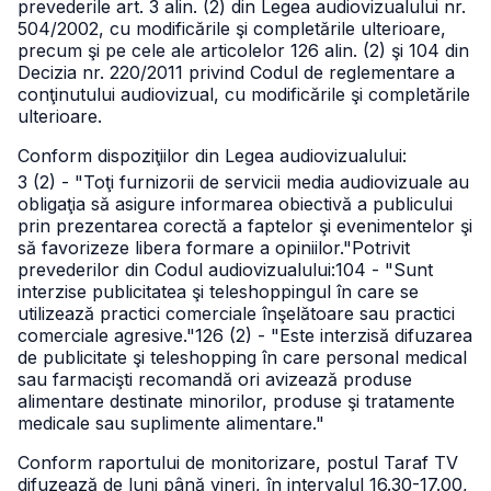
prevederile art. 3 alin. (2) din Legea audiovizualului nr.
504/2002, cu modificările şi completările ulterioare,
precum şi pe cele ale articolelor 126 alin. (2) şi 104 din
Decizia nr. 220/2011 privind Codul de reglementare a
conţinutului audiovizual, cu modificările şi completările
ulterioare.
Conform dispoziţiilor din Legea audiovizualului:
3 (2) - "Toţi furnizorii de servicii media audiovizuale au
obligaţia să asigure informarea obiectivă a publicului
prin prezentarea corectă a faptelor şi evenimentelor şi
să favorizeze libera formare a opiniilor."
Potrivit
prevederilor din Codul audiovizualului:
104 - "Sunt
interzise publicitatea şi teleshoppingul în care se
utilizează practici comerciale înşelătoare sau practici
comerciale agresive."
126 (2) - "Este interzisă difuzarea
de publicitate şi teleshopping în care personal medical
sau farmacişti recomandă ori avizează produse
alimentare destinate minorilor, produse şi tratamente
medicale sau suplimente alimentare."
Conform raportului de monitorizare, postul Taraf TV
difuzează de luni până vineri, în intervalul 16.30-17.00,