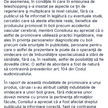
De asemenea, în condiţiile în care în emisiunea de
teleshopping s-a insistat pe aspecte ce ţin de
regenerare şi multiplicare la nivel celular, fără ca
publicul să fie informat în legătură cu eventuale studii,
cercetări care să ateste efectele reale, benefice ale
produsului promovat în boli precum accidentul
vascular cerebral, membrii Consiliului au apreciat că o
astfel de promovare utililează practici înşelătoare, mai
ales în privinţa persoanelor diagnosticate cu boli
precum cele enunţate în publicitate, persoane pentru
care o astfel de prezentare le poate da o speranţă de
vindecare ori de îmbunătăţire spectaculoasă a stării de
sănătate, fără ca, în realitate, astfel de posibilităţi să fie
dovedite clinic. O astfel de abordare a fost de natură
să contravină prevederilor art. 104 din Codul
audiovizualului.
În raport de această modalitate de promovare a unui
produs, căruia i s-au atribuit calităţi indubitabile de
vindecare a unor boli grave, fără indicarea unor
dovezi minime cu privire la pertinenţa afirmaţiilor
făcute, Consiliul a apreciat că a fost afectat dreptul
publicului la informare corectă, fapt ce contravine