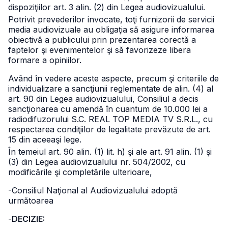
dispoziţiilor art. 3 alin. (2) din Legea audiovizualului.
Potrivit prevederilor invocate, toţi furnizorii de servicii
media audiovizuale au obligaţia să asigure informarea
obiectivă a publicului prin prezentarea corectă a
faptelor şi evenimentelor şi să favorizeze libera
formare a opiniilor.
Având în vedere aceste aspecte, precum şi criteriile de
individualizare a sancţiunii reglementate de alin. (4) al
art. 90 din Legea audiovizualului, Consiliul a decis
sancţionarea cu amendă în cuantum de 10.000 lei a
radiodifuzorului S.C. REAL TOP MEDIA TV S.R.L., cu
respectarea condiţiilor de legalitate prevăzute de art.
15 din aceeaşi lege.
În temeiul art. 90 alin. (1) lit. h) şi ale art. 91 alin. (1) şi
(3) din Legea audiovizualului nr. 504/2002, cu
modificările şi completările ulterioare,
-Consiliul Naţional al Audiovizualului adoptă
următoarea
-
DECIZIE: