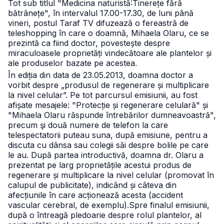
Tot sub titlul "Medicina naturistă:Tinerețe fără
bătrânețe", în intervalul 17.00-17.30, de luni până
vineri, postul Taraf TV difuzează o fereastră de
teleshopping în care o doamnă, Mihaela Olaru, ce se
prezintă ca fiind doctor, povestește despre
miraculoasele proprietăți vindecătoare ale plantelor și
ale produselor bazate pe acestea.
În ediția din data de 23.05.2013, doamna doctor a
vorbit despre „produsul de regenerare și multiplicare
la nivel celular”.
Pe tot parcursul emisiunii, au fost
afișate mesajele: "Protecție și regenerare celulară" și
"Mihaela Olaru răspunde întrebărilor dumneavoastră",
precum şi două numere de telefon la care
telespectatorii puteau suna, după emisiune, pentru a
discuta cu dânsa sau colegii săi despre bolile pe care
le au.
După partea introductivă, doamna dr. Olaru a
prezentat pe larg proprietățile acestui produs de
regenerare și multiplicare la nivel celular (promovat în
calupul de publicitate), indicând și câteva din
afecțiunile în care acționează acesta (accident
vascular cerebral, de exemplu).
Spre finalul emisiunii,
după o întreagă pledoarie despre rolul plantelor, al