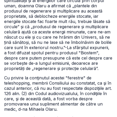
spiritualității și al energiilor care circulă prin corpul
uman, doamna Olaru a afirmat că „plantele din
produsul de regenerare și multiplicare au această
proprietate, să deblocheze energiile stocate, iar
energiile stocate fac foarte mult rău, trebuie lăsate să
circule” și că „produsul de regenerare și multiplicare
celulară ajută ca aceste energii minunate, care ne-am
născut cu ele și cu care ne hrănim din Univers, să ne
țină sănătoși, să nu ne lase să ne îmbolnăvim de bolile
care sunt în exteriorul nostru.”
-La sfârșitul expunerii,
a fost difuzat spotul pentru produsul "Biostem",
despre care putem presupune că este cel despre care
se vorbește de-a lungul emisiunii, deoarece are
proprietăți de „regenerare și protecție celulară”.
Cu privire la conţinutul acestei "ferestre" de
teleshopping, membrii Consiliului au constatat, ca şi în
cazul anterior, că nu au fost respectate dispoziţiile art.
126 alin. (2) din Codul audiovizualului, în condiţiile în
care, şi de această dată, a fost vorba despre
promovarea unui supliment alimentar de către un
medic, d-na Mihaela Olaru.