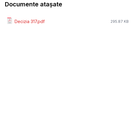
Documente atașate
Decizia 317.pdf
295.87 KB