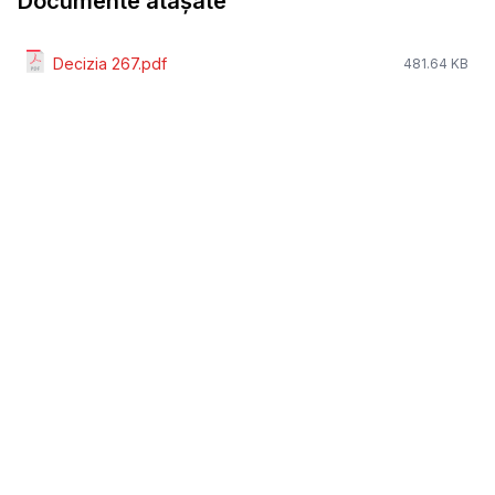
Documente atașate
Decizia 267.pdf
481.64 KB