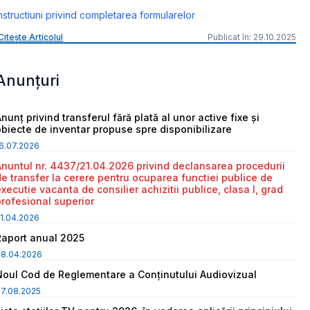
nstructiuni privind completarea formularelor
Citește Articolul
Publicat în: 29.10.2025
Anunțuri
nunț privind transferul fără plată al unor active fixe și
obiecte de inventar propuse spre disponibilizare
6.07.2026
Anuntul nr. 4437/21.04.2026 privind declansarea procedurii
de transfer la cerere pentru ocuparea functiei publice de
executie vacanta de consilier achizitii publice, clasa I, grad
profesional superior
1.04.2026
Raport anual 2025
08.04.2026
Noul Cod de Reglementare a Conținutului Audiovizual
7.08.2025