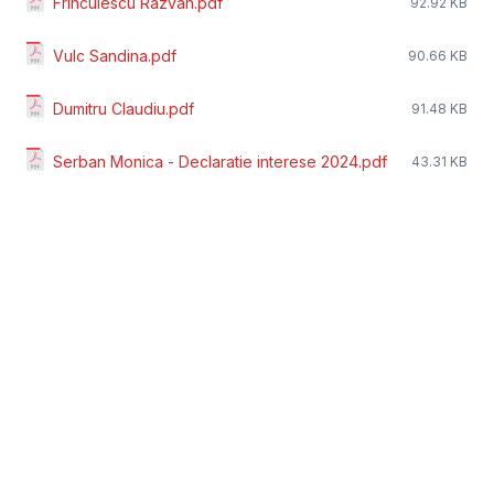
Frinculescu Razvan.pdf
92.92 KB
Vulc Sandina.pdf
90.66 KB
Dumitru Claudiu.pdf
91.48 KB
Serban Monica - Declaratie interese 2024.pdf
43.31 KB