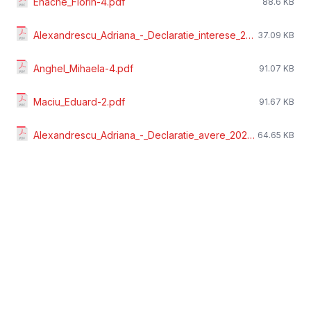
Enache_Florin-4.pdf
88.6 KB
Alexandrescu_Adriana_-_Declaratie_interese_2023.pdf
37.09 KB
Anghel_Mihaela-4.pdf
91.07 KB
Maciu_Eduard-2.pdf
91.67 KB
Alexandrescu_Adriana_-_Declaratie_avere_2023.pdf
64.65 KB