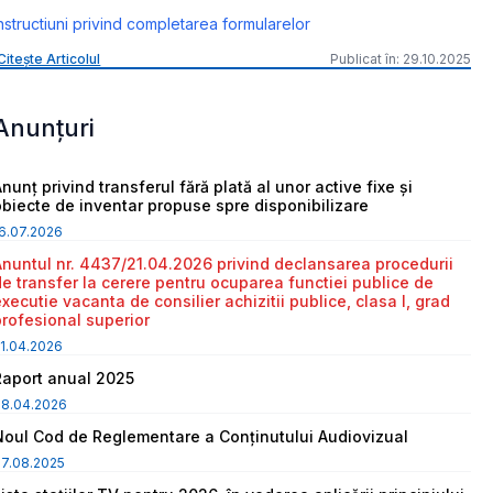
nstructiuni privind completarea formularelor
Citește Articolul
Publicat în: 29.10.2025
Anunțuri
nunț privind transferul fără plată al unor active fixe și
obiecte de inventar propuse spre disponibilizare
6.07.2026
Anuntul nr. 4437/21.04.2026 privind declansarea procedurii
de transfer la cerere pentru ocuparea functiei publice de
executie vacanta de consilier achizitii publice, clasa I, grad
profesional superior
1.04.2026
Raport anual 2025
08.04.2026
Noul Cod de Reglementare a Conținutului Audiovizual
7.08.2025