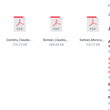
I
Dumitru_Claudiu_13062013.pdf
Bordan_Claudia_13062013.pdf
Serban_Monica_-_DECLARATIE_DE_AVERE_2013.pdf
A
276.72 KB
268.68 KB
332.17 KB
1
2
0