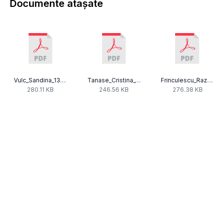
Documente atașate
Vulc_Sandina_13062013.pdf
Tanase_Cristina_13062013.pdf
Frinculescu_Razvan_13062013.pdf
280.11 KB
246.56 KB
276.38 KB