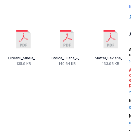
I
A
Olteanu_Mirela_-_Declaratie_Avere_2019.pdf
Stoica_Liliana_-_Declaratie_Avere_2019.pdf
Maftei_Saviana_-_Declaratie_Avere_2019.pdf
1
135.9 KB
140.64 KB
133.93 KB
2
0