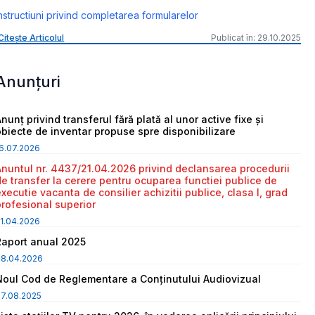
nstructiuni privind completarea formularelor
Citește Articolul
Publicat în: 29.10.2025
Anunțuri
nunț privind transferul fără plată al unor active fixe și
obiecte de inventar propuse spre disponibilizare
6.07.2026
Anuntul nr. 4437/21.04.2026 privind declansarea procedurii
de transfer la cerere pentru ocuparea functiei publice de
executie vacanta de consilier achizitii publice, clasa I, grad
profesional superior
1.04.2026
Raport anual 2025
08.04.2026
Noul Cod de Reglementare a Conținutului Audiovizual
7.08.2025