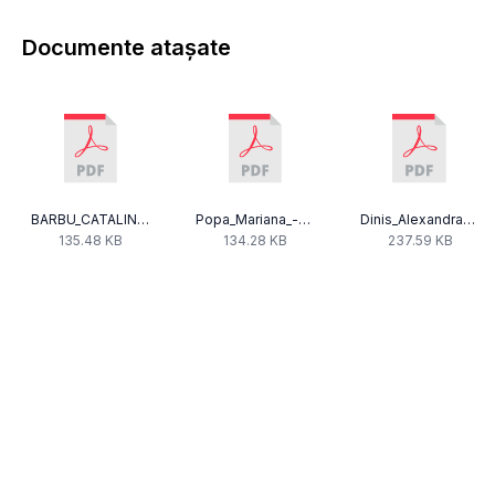
Documente atașate
BARBU_CATALINA_-_Declaratie_Avere_2019.pdf
Popa_Mariana_-_Declaratie_Avere_2019.pdf
Dinis_Alexandra_-_Declaratii_avere_interese_2019.pdf
135.48 KB
134.28 KB
237.59 KB