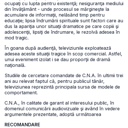
ocupaţi cu lupta pentru existenţă; nesiguranţa mediului
din învăţământ - unde procesul se mărgineşte la
acumulare de informaţii, nelăsând timp pentru
educaţie; lipsa îndrumării spirituale sunt factori care au
dus la apariţia unor situaţii dramatice pe care copiii şi
adolescenţii, lipsiţi de îndrumare, le rezolvă adesea în
mod tragic.
În goana după audienţă, televiziunile exploatează
adesea aceste situaţii tragice în scop comercial. Astfel,
unui eveniment izolat i se dau proporţii de dramă
naţională.
Studiile de cercetare comandate de C.N.A. în ultimii trei
ani au relevat faptul că, pentru publicul tânăr,
televiziunea reprezintă principala sursa de modele de
comportament.
C.N.A., în calitate de garant al interesului public, în
domeniul comunicării audiovizuale şi având în vedere
argumentele prezentate, adoptă următoarea
RECOMANDARE