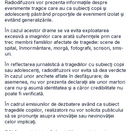
Radiodifuzorii vor prezenta informaţiile despre
evenimente tragice care au ca subiecţi copii şi
adolescenţi păstrând proporţiile de eveniment izolat şi
evitând generalizările.
În cazul acestor drame se va evita exploatarea
excesivă a imaginilor care arată suferinţele prin care
trec membrii familiilor afectate de tragedie: scene de
spital, înmormântare, morgă, fotografii, scrisori, sms-
uri.
În reflectarea jurnalistică a tragediilor cu subiecţi copii
sau adolescenţi, radiodifuzorii vor evita să dea verdicte
în cazul unor anchete aflate în desfăşurare; de
asemenea, nu vor prezenta declaraţii ale unor martori
care nu-şi asumă identitatea şi a căror credibilitate nu
poate fi verificată.
În cadrul emisiunilor de dezbatere având ca subiect
tragediile copiilor, realizatorii nu vor solicita publicului
să se pronunţe asupra vinovăţiei sau nevinovăţiei
celor implicaţi.