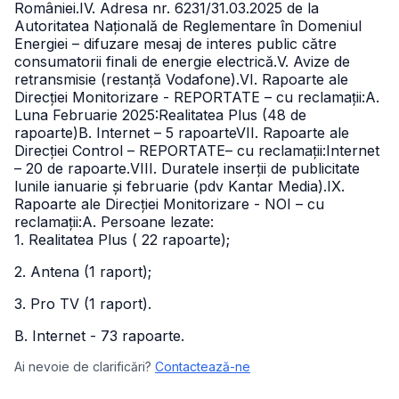
României.IV. Adresa nr. 6231/31.03.2025 de la
Autoritatea Națională de Reglementare în Domeniul
Energiei – difuzare mesaj de interes public către
consumatorii finali de energie electrică.V. Avize de
retransmisie (restanță Vodafone).VI. Rapoarte ale
Direcției Monitorizare - REPORTATE – cu reclamații:
A.
Luna Februarie 2025:
Realitatea Plus (48 de
rapoarte)B. Internet – 5 rapoarteVII. Rapoarte ale
Direcției Control – REPORTATE– cu reclamații:
Internet
– 20 de rapoarte.VIII. Duratele inserții de publicitate
lunile ianuarie și februarie (pdv Kantar Media).
IX.
Rapoarte ale Direcției Monitorizare - NOI – cu
reclamații:
A. Persoane lezate:
1. Realitatea Plus ( 22 rapoarte);
2. Antena (1 raport);
3. Pro TV (1 raport).
B. Internet - 73 rapoarte.
Ai nevoie de clarificări?
Contactează-ne