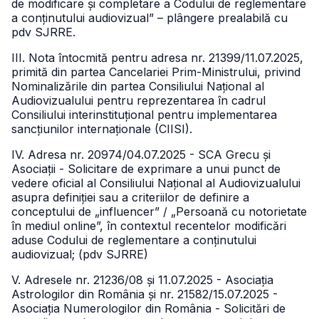
de modificare și completare a Codului de reglementare
a conținutului audiovizual” – plângere prealabilă cu
pdv SJRRE.
III. Nota întocmită pentru adresa nr. 21399/11.07.2025,
primită din partea Cancelariei Prim-Ministrului, privind
Nominalizările din partea Consiliului Național al
Audiovizualului pentru reprezentarea în cadrul
Consiliului interinstituțional pentru implementarea
sancțiunilor internaționale (CIISI).
IV. Adresa nr. 20974/04.07.2025 - SCA Grecu și
Asociații - Solicitare de exprimare a unui punct de
vedere oficial al Consiliului Național al Audiovizualului
asupra definiției sau a criteriilor de definire a
conceptului de „influencer” / „Persoană cu notorietate
în mediul online”, în contextul recentelor modificări
aduse Codului de reglementare a conținutului
audiovizual; (pdv SJRRE)
V. Adresele nr. 21236/08 și 11.07.2025 - Asociația
Astrologilor din România și nr. 21582/15.07.2025 -
Asociația Numerologilor din România - Solicitări de