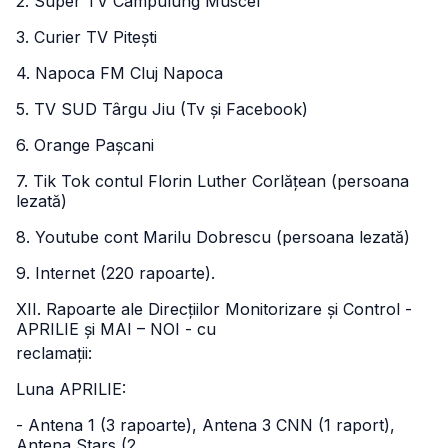
2. Super TV Câmpulung Muscel
3. Curier TV Pitești
4. Napoca FM Cluj Napoca
5. TV SUD Târgu Jiu (Tv și Facebook)
6. Orange Pașcani
7. Tik Tok contul Florin Luther Corlățean (persoana
lezată)
8. Youtube cont Marilu Dobrescu (persoana lezată)
9. Internet (220 rapoarte).
XII. Rapoarte ale Direcțiilor Monitorizare și Control -
APRILIE și MAI – NOI - cu
reclamații:
Luna APRILIE:
- Antena 1 (3 rapoarte), Antena 3 CNN (1 raport),
Antena Stars (2