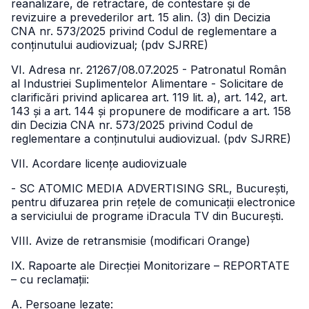
reanalizare, de retractare, de contestare și de
revizuire a prevederilor art. 15 alin. (3) din Decizia
CNA nr. 573/2025 privind Codul de reglementare a
conținutului audiovizual; (pdv SJRRE)
VI. Adresa nr. 21267/08.07.2025 - Patronatul Român
al Industriei Suplimentelor Alimentare - Solicitare de
clarificări privind aplicarea art. 119 lit. a), art. 142, art.
143 și a art. 144 și propunere de modificare a art. 158
din Decizia CNA nr. 573/2025 privind Codul de
reglementare a conținutului audiovizual. (pdv SJRRE)
VII. Acordare licențe audiovizuale
- SC ATOMIC MEDIA ADVERTISING SRL, București,
pentru difuzarea prin rețele de comunicații electronice
a serviciului de programe iDracula TV din București.
VIII. Avize de retransmisie (modificari Orange)
IX. Rapoarte ale Direcției Monitorizare – REPORTATE
– cu reclamații:
A. Persoane lezate: