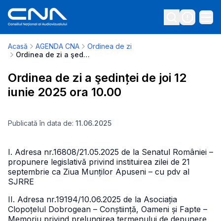
Acasă
AGENDA CNA
Ordinea de zi
Ordinea de zi a şedinței de joi 12 iunie 2025 ora 10.00
Ordinea de zi a şedinței de joi 12
iunie 2025 ora 10.00
Publicată în data de:
11.06.2025
I. Adresa nr.16808/21.05.2025 de la Senatul României –
propunere legislativă privind instituirea zilei de 21
septembrie ca Ziua Munților Apuseni – cu pdv al
SJRRE
II. Adresa nr.19194/10.06.2025 de la Asociația
Clopoțelul Dobrogean – Conștiință, Oameni și Fapte –
Memoriu privind prelungirea termenului de depunere