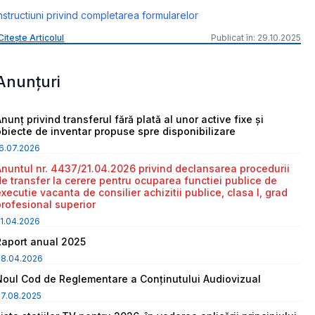
nstructiuni privind completarea formularelor
Citește Articolul
Publicat în: 29.10.2025
Anunțuri
nunț privind transferul fără plată al unor active fixe și
obiecte de inventar propuse spre disponibilizare
6.07.2026
Anuntul nr. 4437/21.04.2026 privind declansarea procedurii
de transfer la cerere pentru ocuparea functiei publice de
executie vacanta de consilier achizitii publice, clasa I, grad
profesional superior
1.04.2026
Raport anual 2025
08.04.2026
Noul Cod de Reglementare a Conținutului Audiovizual
7.08.2025