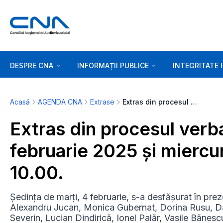
DESPRE CNA
INFORMAȚII PUBLICE
INTEGRITATE 
Acasă
AGENDA CNA
Extrase
Extras din procesul verbal al ședințelor de marți, 4 februarie 2025 și miercuri, 5 februarie 2025 – ora 10.00.
Extras din procesul verba
februarie 2025 și miercur
10.00.
Ședința de marți, 4 februarie, s-a desfășurat în prez
Alexandru Jucan, Monica Gubernat, Dorina Rusu, D
Severin, Lucian Dindirică, Ionel Palăr, Vasile Bănes