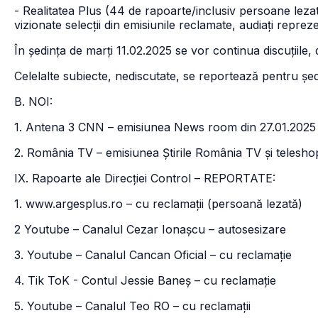
- Realitatea Plus (44 de rapoarte/inclusiv persoane lezat
vizionate selecții din emisiunile reclamate, audiați repreze
În ședința de marți 11.02.2025 se vor continua discuțiile, 
Celelalte subiecte, nediscutate, se reportează pentru ș
B. NOI:
1. Antena 3 CNN – emisiunea News room din 27.01.2025 
2. România TV – emisiunea Știrile România TV și teleshop
IX. Rapoarte ale Direcției Control – REPORTATE:
1. www.argesplus.ro – cu reclamații (persoană lezată)
2 Youtube – Canalul Cezar Ionașcu – autosesizare
3. Youtube – Canalul Cancan Oficial – cu reclamație
4. Tik ToK - Contul Jessie Baneș – cu reclamație
5. Youtube – Canalul Teo RO – cu reclamații