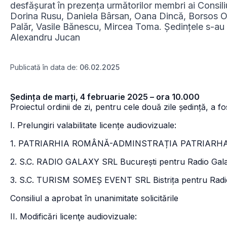
desfășurat în prezența următorilor membri ai Consil
Dorina Rusu, Daniela Bârsan, Oana Dincă, Borsos Or
Palăr, Vasile Bănescu, Mircea Toma. Ședințele s-au 
Alexandru Jucan
Publicată în data de:
06.02.2025
Ședința de marți, 4 februarie 2025 – ora 10.000
Proiectul ordinii de zi, pentru cele două zile ședință, a f
I. Prelungiri valabilitate licențe audiovizuale:
1. PATRIARHIA ROMÂNĂ-ADMINSTRAȚIA PATRIARHALĂ Bu
2. S.C. RADIO GALAXY SRL București pentru Radio Gala
3. S.C. TURISM SOMEȘ EVENT SRL Bistrița pentru Radi
Consiliul a aprobat în unanimitate solicitările
II. Modificări licenţe audiovizuale: