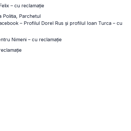
elix – cu reclamație
Politia, Parchetul
acebook – Profilul Dorel Rus și profilul Ioan Turca – cu
ntru Nimeni – cu reclamație
reclamație