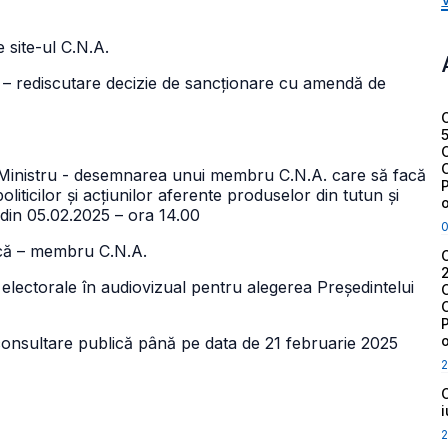
 site-ul C.N.A.
 – rediscutare decizie de sancționare cu amendă de
i Ministru - desemnarea unui membru C.N.A. care să facă
liticilor și acțiunilor aferente produselor din tutun și
 din 05.02.2025 – ora 14.00
ncă – membru C.N.A.
electorale în audiovizual pentru alegerea Președintelui
 consultare publică până pe data de 21 februarie 2025
2
2