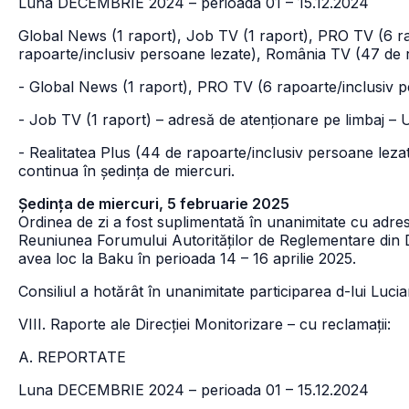
Luna DECEMBRIE 2024 – perioada 01 – 15.12.2024
Global News (1 raport), Job TV (1 raport), PRO TV (6 ra
rapoarte/inclusiv persoane lezate), România TV (47 de 
- Global News (1 raport), PRO TV (6 rapoarte/inclusiv p
- Job TV (1 raport) – adresă de atenționare pe limbaj – 
- Realitatea Plus (44 de rapoarte/inclusiv persoane lezat
continua în ședința de miercuri.
Ședința de miercuri, 5 februarie 2025
Ordinea de zi a fost suplimentată în unanimitate cu adre
Reuniunea Forumului Autorităților de Reglementare din D
avea loc la Baku în perioada 14 – 16 aprilie 2025.
Consiliul a hotărât în unanimitate participarea d-lui Luci
VIII. Raporte ale Direcției Monitorizare – cu reclamații:
A. REPORTATE
Luna DECEMBRIE 2024 – perioada 01 – 15.12.2024