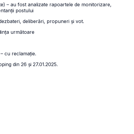
e) – au fost analizate rapoartele de monitorizare,
ntanții postului
dezbateri, deliberări, propuneri și vot.
edința următoare
– cu reclamație.
ping din 26 și 27.01.2025.