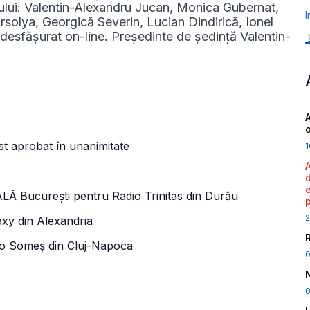
iului: Valentin-Alexandru Jucan, Monica Gubernat,
I
solya, Georgică Severin, Lucian Dindirică, Ionel
desfășurat on-line. Președinte de ședință Valentin-
A
ost aprobat în unanimitate
1
curești pentru Radio Trinitas din Durău
2
xy din Alexandria
o Someș din Cluj-Napoca
0