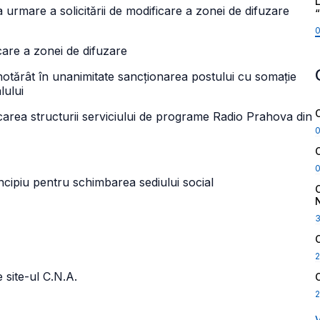
L
urmare a solicitării de modificare a zonei de difuzare
icare a zonei de difuzare
 hotărât în unanimitate sancționarea postului cu somație
lului
rea structurii serviciului de programe Radio Prahova din
ipiu pentru schimbarea sediului social
2
 site-ul C.N.A.
2