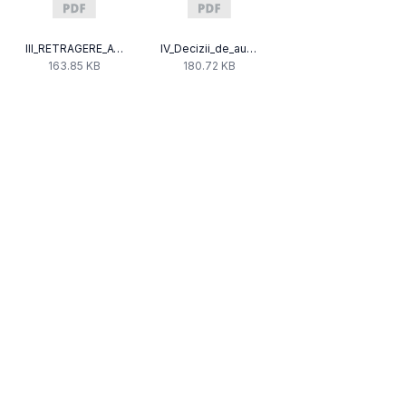
III_RETRAGERE_AVIZ.pdf
IV_Decizii_de_autorizare_04.02.2025.pdf
163.85 KB
180.72 KB