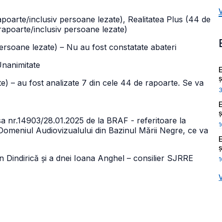
poarte/inclusiv persoane lezate), Realitatea Plus (44 de
rapoarte/inclusiv persoane lezate)
ersoane lezate) – Nu au fost constatate abateri
Unanimitate
ș
e) – au fost analizate 7 din cele 44 de rapoarte. Se va
ș
sa nr.14903/28.01.2025 de la BRAF - referitoare la
1
omeniul Audiovizualului din Bazinul Mării Negre, ce va
ș
an Dindirică și a dnei Ioana Anghel – consilier SJRRE
1