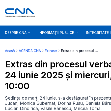
DESPRE CNA
INFORMAȚII PUBLICE
INTEGRITATE 
Acasă
AGENDA CNA
Extrase
Extras din procesul verbal al ședințelor de marți, 24 iunie 2025 și miercuri, 25 iunie 2025 - ora 10:00
Extras din procesul verba
24 iunie 2025 și miercuri
10:00
Ședința de marți 24 iunie, s-a desfășurat în prezenț
Jucan, Monica Gubernat, Dorina Rusu, Daniela Bârsa
Lucian Dindirică, Vasile Bănescu, Mircea Toma.