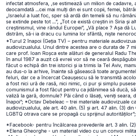
infectat atmosfera, ,se estimează un milion de cadavre, a
deocamdată ...cei mai mulți din ei sunt copii, femei, bătrân
„Israelul a luat foc, sper să ardă din temelii să nu rămân
se extinde peste tot ...”, „Tot ce există creștin in Siria și 
creștinismul, vine rândul Europei”, „Vă place ? Așa dă L
distrăm, să-i ia dracu cu lumina lor sfântă, niște nenorociț
*Turul 2 înapoi (Geția TV) – pentru materiale audiovizual
audiovizualului. Unul dintre acestea are o durata de 7 mi
care prof. Ioan Roșca este alături de generalul Radu Th
în anul 1987 a auzit că evreii vor să ne ceară despăgubiri 
făcut o echipă din trei istorici și ia trimis la Tel Aviv, 
au dus-o la arhive, înainte să găsească toate argumentel
feluri, dar ce a încercat Ceaușescu să le transmită acolo
a fost nici ură de rasă, nici nimic, ci pur și simplu puse
comunismul a fost făcut pentru ca jidănimea să ducă, să 
valiză la gară, domnule? Păi când o lăsați, veniți seara, da
înapoi”;
*Octav Debeleac – trei materiale audiovizuale care
audiovizualului, ale art. 40 alin. (5) și art. 47 alin. (3) d
LGBTQ otrava care se propagă cu sprijinul autorităților”
*Facebook- pentru încălcarea prevederile art. 3 alin. (2)
*Elena Gheorghe - un material video cu un convoi militar