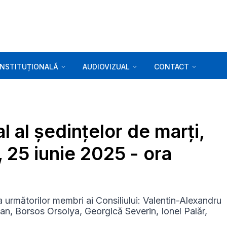
INSTITUȚIONALĂ
AUDIOVIZUAL
CONTACT
l al ședințelor de marți,
, 25 iunie 2025 - ora
a următorilor membri ai Consiliului: Valentin-Alexandru
n, Borsos Orsolya, Georgică Severin, Ionel Palăr,