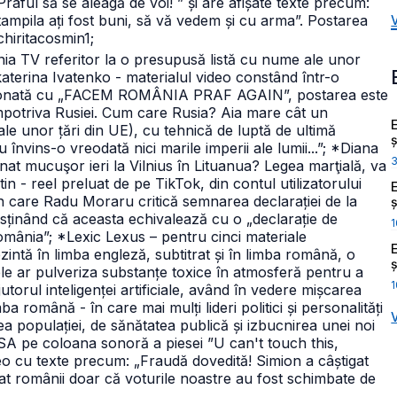
l să se aleagă de voi! ” și are afișate texte precum:
ștampila ați fost buni, să vă vedem și cu arma”. Postarea
chiritacosmin1;
ia TV referitor la o presupusă listă cu nume ale unor
aterina Ivatenko - materialul video constând într-o
ipționată cu „FACEM ROMÂNIA PRAF AGAIN”, postarea este
 împotriva Rusiei. Cum care Rusia? Aia mare cât un
e unor țări din UE), cu tehnică de luptă de ultimă
ș
învins-o vreodată nici marile imperii ale lumii...”;
*Diana
mnat mucuşor ieri la Vilnius în Lituanua? Legea marţială, va
in - reel preluat de pe TikTok, din contul utilizatorului
 care Radu Moraru critică semnarea declarației de la
ș
sținând că aceasta echivalează cu o „declarație de
1
România”;
*Lexic Lexus – pentru cinci materiale
ezintă în limba engleză, subtitrat și în limba română, o
ș
le ar pulveriza substanțe toxice în atmosferă pentru a
1
utorul inteligenței artificiale, având în vedere mișcarea
ba română - în care mai mulți lideri politici și personalități
a populației, de sănătatea publică și izbucnirea unei noi
ASA pe coloana sonoră a piesei ”U can't touch this,
deo cu texte precum: „Fraudă dovedită! Simion a câștigat
otat românii doar că voturile noastre au fost schimbate de