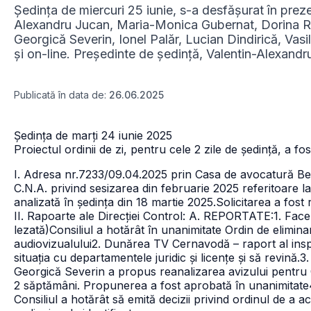
Ședința de miercuri 25 iunie, s-a desfășurat în preze
Alexandru Jucan, Maria-Monica Gubernat, Dorina R
Georgică Severin, Ionel Palăr, Lucian Dindirică, Va
și on-line. Președinte de ședință, Valentin-Alexand
Publicată în data de:
26.06.2025
Ședința de marți 24 iunie 2025
Proiectul ordinii de zi, pentru cele 2 zile de ședință, a f
I. Adresa nr.7233/09.04.2025 prin Casa de avocatură Ber
C.N.A. privind sesizarea din februarie 2025 referitoare 
analizată în ședința din 18 martie 2025.Solicitarea a fost
II. Rapoarte ale Direcției Control:
A. REPORTATE:
1. Fac
lezată)
Consiliul a hotărât în unanimitate Ordin de eliminar
audiovizualului2. Dunărea TV Cernavodă – raport al insp
situația cu departamentele juridic și licențe și să revin
Georgică Severin a propus reanalizarea avizului pentru O
2 săptămâni.
Propunerea a fost aprobată în unanimitate4.
Consiliul a hotărât să emită decizii privind ordinul de a a