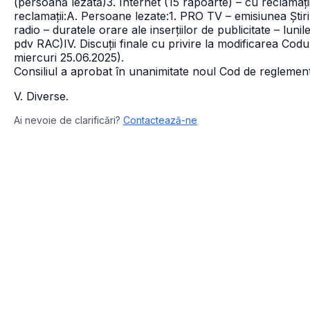
(persoană lezată)3. Internet (15 rapoarte) – cu reclamații
reclamații:
A. Persoane lezate:
1. PRO TV – emisiunea Știri
radio – duratele orare ale inserțiilor de publicitate – luni
pdv RAC)IV. Discuții finale cu privire la modificarea Codu
miercuri 25.06.2025).
Consiliul a aprobat în unanimitate noul Cod de reglement
V. Diverse.
Ai nevoie de clarificări?
Contactează-ne