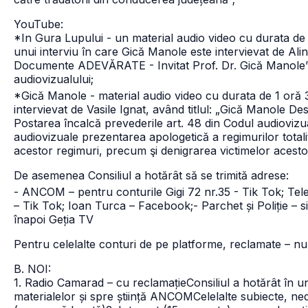
YouTube:
*In Gura Lupului - un material audio video cu durata de
unui interviu în care Gică Manole este intervievat de Alin 
Documente ADEVĂRATE - Invitat Prof. Dr. Gică Manole”. P
audiovizualului;
*Gică Manole - material audio video cu durata de 1 oră 
intervievat de Vasile Ignat, având titlul: „Gică Manole D
Postarea încalcă prevederile art. 48 din Codul audiovizua
audiovizuale prezentarea apologetică a regimurilor totalit
acestor regimuri, precum şi denigrarea victimelor acesto
De asemenea Consiliul a hotărât să se trimită adrese:
- ANCOM – pentru conturile Gigi 72 nr.35 - Tik Tok; Te
– Tik Tok; Ioan Turca – Facebook;
- Parchet și Poliție – s
înapoi Geția TV
Pentru celelalte conturi de pe platforme, reclamate – nu
B. NOI:
1. Radio Camarad – cu reclamație
Consiliul a hotărât în u
materialelor și spre știință ANCOMCelelalte subiecte, ne