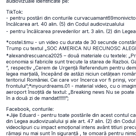
audiovizuale identificate pe:
TikTok:
- pentru postări din conturile curvacuamant69monivict
încălcarea art. 40 alin. (5) din Codul audiovizualului
- pentru încălcarea prevederilor art. 3 alin. (2) din Legea 
*costel.timu - un video cu durata de 30 secunde constân
Trump cu textul „SOC AMERICA NU RECUNOSC ALEG
*alexandrescuanca2025 – două materiale cu textele: „Pre
economia si fabricile sunt trecute la starea de Razboi. Gata
”, respectiv „Cerem de Urgență Referendum pentru demite
legea marțială, începând de astăzi niciun cetățean român
teritoriul României. Cei care vor încerca vor fi prinși, vor fi
frontului”;
*inyourdreams.01 - material video, cu o imagin
aeroport însoțită de textul: „Breaking news Nu se poate a
în a două zi de mandat!!!!!!”;
Facebook, conturile:
*Jijie Eduard - pentru toate postările din acest contul care 
din Legea audiovizualului și ale art. 47 alin. (2) din Cod
videoclipuri cu impact emoțional intens avânt titluri prec
rămași nu mai sunt în siguranță , te omoară pentru nimic