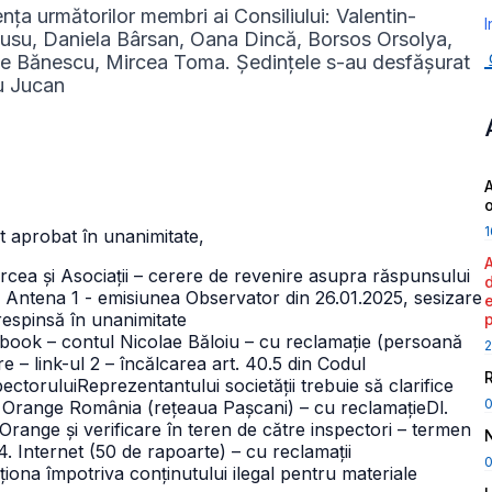
nța următorilor membri ai Consiliului: Valentin-
I
usu, Daniela Bârsan, Oana Dincă, Borsos Orsolya,
sile Bănescu, Mircea Toma.
Ședințele s-au desfășurat
ru Jucan
A
1
ost aprobat în unanimitate,
cea și Asociații – cerere de revenire asupra răspunsului
la Antena 1 - emisiunea Observator din 26.01.2025, sesizare
 respinsă în unanimitate
ebook – contul Nicolae Băloiu – cu reclamație (persoană
2
e – link-ul 2 – încălcarea art. 40.5 din Codul
ectorului
Reprezentantului societății trebuie să clarifice
ă.3. Orange România (rețeaua Pașcani) – cu reclamație
Dl.
range și verificare în teren de către inspectori – termen
 Internet (50 de rapoarte) – cu reclamații
0
cționa împotriva conținutului ilegal pentru materiale