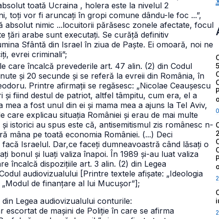
bsolut toată Ucraina , holera este la nivelul 2
i, toți vor fi aruncați în gropi comune dându-le foc ...”,
ă absolut nimic ...locuitorii părăsesc zonele afectate, focul
alte țări arabe sunt executați. Se curăță definitiv
umina Sfântă din Israel în ziua de Paște. Ei omoară, noi ne
i, evrei criminali”;
e care încalcă prevederile art. 47 alin. (2) din Codul
nute și 20 secunde și se referă la evreii din România, în
eodoru. Printre afirmații se regăsesc: „Nicolae Ceaușescu
și fiind destul de patriot, altfel tâmpitu, cum era, el a
mama mea a fost unul din ei și mama mea a ajuns la Tel Aviv,
e care explicau situația României și erau de mai multe
 și istorici au spus este că, antisemitismul zis românesc n-
seră mâna pe toată economia României. (...) Deci
facă Israelul. Dar,ce faceți dumneavoastră când lăsați o
ți bonul și luați valiza înapoi. În 1989 și-au luat valiza
 încalcă dispozițiile art. 3 alin. (2) din Legea
in Codul audiovizualului [Printre textele afișate: „Ideologia
2
; „Modul de finanțare al lui Mucușor”];
 din Legea audiovizualului conturile:
 escortat de mașini de Poliție în care se afirma
2