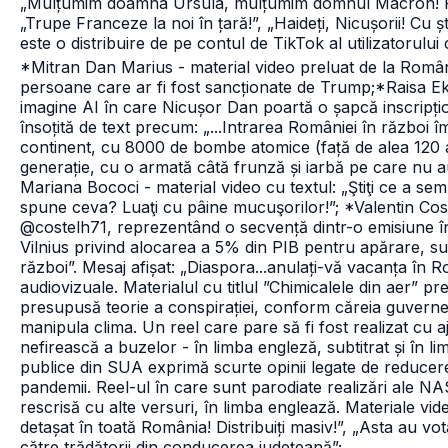
„Mulțumim doamna Ursula, mulțumim domnul Macron! Prafu
„Trupe Franceze la noi în țară!”, „Haideți, Nicușorii! Cu 
este o distribuire de pe contul de TikTok al utilizatorului 
*Mitran Dan Marius - material video preluat de la Român
persoane care ar fi fost sancționate de Trump;
*Raisa Ek
imagine AI în care Nicușor Dan poartă o șapcă inscr
însoțită de text precum: „...Intrarea României în război
continent, cu 8000 de bombe atomice (față de alea 120 al
generație, cu o armată câtă frunză și iarbă pe care nu au 
Mariana Bococi - material video cu textul: „Ştiţi ce a se
spune ceva? Luaţi cu pâine mucuşorilor!”;
*Valentin Cost
@costelh71, reprezentând o secvență dintr-o emisiune în
Vilnius privind alocarea a 5% din PIB pentru apărare, su
război”. Mesaj afișat: „Diaspora...anulați-vă vacanța în 
audiovizuale. Materialul cu titlul ”Chimicalele din aer” pr
presupusă teorie a conspirației, conform căreia guverne
manipula clima. Un reel care pare să fi fost realizat cu aj
nefirească a buzelor - în limba engleză, subtitrat și în lim
publice din SUA exprimă scurte opinii legate de reducere
pandemii. Reel-ul în care sunt parodiate realizări ale N
rescrisă cu alte versuri, în limba englează. Materiale vi
detașat în toată România! Distribuiți masiv!”, „Asta au v
către trădătorii din conducerea județeană”;