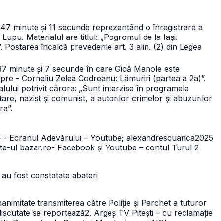
 47 minute și 11 secunde reprezentând o înregistrare a
Lupu. Materialul are titlul: „Pogromul de la Iași.
ostarea încalcă prevederile art. 3 alin. (2) din Legea
37 minute și 7 secunde în care Gică Manole este
espre - Corneliu Zelea Codreanu: Lămuriri (partea a 2a)”.
lului potrivit cărora: „Sunt interzise în programele
are, nazist şi comunist, a autorilor crimelor şi abuzurilor
ra”.
le - Ecranul Adevărului – Youtube; alexandrescuanca2025
ite-ul bazar.ro
- Facebook și Youtube – contul Turul 2
 au fost constatate abateri
nanimitate transmiterea către Poliție și Parchet a tuturor
discutate se reportează
2. Argeș TV Pitești – cu reclamație