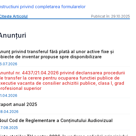
nstructiuni privind completarea formularelor
Citește Articolul
Publicat în: 29.10.2025
Anunțuri
nunț privind transferul fără plată al unor active fixe și
obiecte de inventar propuse spre disponibilizare
6.07.2026
Anuntul nr. 4437/21.04.2026 privind declansarea procedurii
de transfer la cerere pentru ocuparea functiei publice de
executie vacanta de consilier achizitii publice, clasa I, grad
profesional superior
1.04.2026
Raport anual 2025
08.04.2026
Noul Cod de Reglementare a Conținutului Audiovizual
7.08.2025