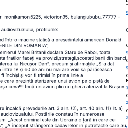
L
or, monikamoni5225, victorion35, bulangiububu_77777 -
audiovizualului, profilurile:
d într-o imagine statică a președintelui american Donald
ERILE DIN ROMANIA”;
mierul Marei Britanii declara Stare de Raboi, toata
 fratilor faceți va provizii,strategii,scoateți banii din banci
rea lui Nicușor Dan”, precum și afirmațiile „S-a dat
 între 18 și 60 de ani nu mai are voie să părăsească
 închiși și vor fi trimiși în prima linie a
e care prezintă aterizarea unui avion pe o pistă de
șa ceva!!!! Încă un avion plin cu ghei a aterizat la Braşov
2
încalcă prevederile art. 3 alin. (2), art. 40 alin. (1) lit. a)
ul audiovizualului. Postările constau în numeroase
2
um: „Acest criminal este din Ucraina o țară în care cei
”, „A început strângerea cadavrelor in putrefacție care au