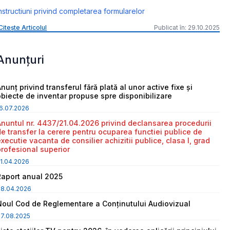
nstructiuni privind completarea formularelor
Citește Articolul
Publicat în: 29.10.2025
Anunțuri
nunț privind transferul fără plată al unor active fixe și
obiecte de inventar propuse spre disponibilizare
6.07.2026
Anuntul nr. 4437/21.04.2026 privind declansarea procedurii
de transfer la cerere pentru ocuparea functiei publice de
executie vacanta de consilier achizitii publice, clasa I, grad
profesional superior
1.04.2026
Raport anual 2025
08.04.2026
Noul Cod de Reglementare a Conținutului Audiovizual
7.08.2025