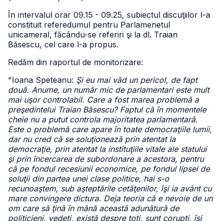
În intervalul orar 09.15 - 09.25, subiectul discuţiilor l-a
constituit referedumul pentru Parlamenetul
unicameral, făcându-se referiri şi la dl. Traian
Băsescu, cel care l-a propus.
Redăm din raportul de monitorizare:
"Ioana Speteanu:
Şi eu mai văd un pericol, de fapt
două. Anume, un număr mic de parlamentari este mult
mai uşor controlabil. Care a fost marea problemă a
preşedintelui Traian Băsescu? Faptul că în momentele
cheie nu a putut controla majoritatea parlamentară.
Este o problemă care apare în toate democraţiile lumii,
dar nu cred că se soluţionează prin atentat la
democraţie, prin atentat la instituţiile vitale ale statului
şi prin încercarea de subordonare a acestora, pentru
că pe fondul recesiunii economice, pe fondul lipsei de
soluţii din partea unei clase politice, hai s-o
recunoaştem, sub aşteptările cetăţenilor, îşi ia avânt cu
mare convingere dictura. Deja teoria că e nevoie de un
om care să ţină în mână această adunătură de
politicieni, vedeţi, există despre toţi, sunt corupţi, îşi