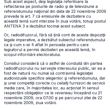
Sub acest aspect, deşi legislaţia referitoare la
reflectarea pe posturile de radio şi de televiziune a
referendumului naţional din data de 22 noiembrie 2009
prevede la art. 7 că emisiunile de dezbatere cu
această temă sunt interzise în ziua votării, totuşi postul
ANTENA 3 a dezbătut tocmai acest subiect.
Or, radiodifuzorul, fără să ţină cont de aceste dispoziţii
legale imperative, a dezbătut subiectul referendumului
ca şi cum s-ar fi aflat în perioada pentru care
legiuitorul a permis dezbateri pe această temă, în
scopul informării electoratului.
Consiliul consideră că o astfel de conduită din partea
radiodifuzorului nu serveşte interesului public, iar ea a
fost de natură nu numai să contravină legislaţiei
audiovizuale specifice alegerilor şi referendumului, dar
şi unei competiţii corecte cu ceilalţi furnizori de servicii
media care, în majoritatea lor, au acţionat în sensul
respectării obligaţiilor ce le reveneau începând cu 21
noiembrie 2009, ora 07.00 şi pe parcursul zilei de 22
noiembrie 2009, ziua votării.