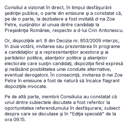
Consiliul a vizionat în direct, în timpul desfăşurării
şedinţei publice, o parte din emisiune şi a constatat că,
pe de o parte, la dezbatere a fost invitată d-na Zoe
Petre, susţinător al unuia dintre candidaţii la
Preşedinţia României, respectiv a d-lui Crin Antonescu.
Or, dispoziţiile art. 8 din Decizia nr. 853/2009 interzic,
în ziua votării, invitarea sau prezentarea în programe
a candidaţilor şi a reprezentanţilor acestora şi ai
partidelor politice, alianţelor politice şi alianţelor
electorale care susţin candidaţi, dispoziţia fiind expresă
şi nelăsând posibilitatea unei conduite alternative,
eventual derogatorii. În consecinţă, invitarea d-nei Zoe
Petre în emisiune a fost de natură să încalce flagrant
dispoziţiile invocate.
Pe de altă parte, membrii Consiliului au constatat că
unul dintre subiectele discutate a fost referitor la
oportunitatea referendumului în desfăşurare, subiect
despre care se discutase şi în "Ediţia specială" de la
ora 09.15.