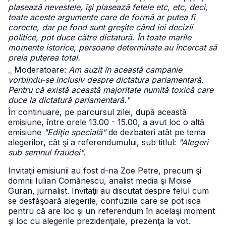
plasează nevestele, îşi plasează fetele etc, etc, deci,
toate aceste argumente care de formă ar putea fi
corecte, dar pe fond sunt greşite când iei decizii
politice, pot duce către dictatură. În toate marile
momente istorice, persoane determinate au încercat să
preia puterea total.
_ Moderatoare:
Am auzit în această campanie
vorbindu-se inclusiv despre dictatura parlamentară.
Pentru că există această majoritate numită toxică care
duce la dictatură parlamentară."
În continuare, pe parcursul zilei, după această
emisiune, între orele 13.00 - 15.00, a avut loc o altă
emisiune
"Ediţie specială"
de dezbateri atât pe tema
alegerilor, cât şi a referendumului, sub titlul:
"Alegeri
sub semnul fraudei"
.
Invitaţii emisiunii au fost d-na Zoe Petre, precum şi
domnii Iulian Comănescu, analist media şi Moise
Guran, jurnalist. Invitaţii au discutat despre felul cum
se desfăşoară alegerile, confuziile care se pot isca
pentru că are loc şi un referendum în acelaşi moment
şi loc cu alegerile prezidenţiale, prezenţa la vot.