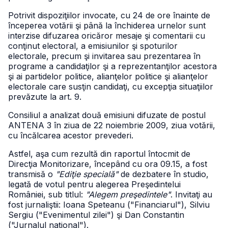
Potrivit dispoziţiilor invocate, cu 24 de ore înainte de
începerea votării şi până la închiderea urnelor sunt
interzise difuzarea oricăror mesaje şi comentarii cu
conţinut electoral, a emisiunilor şi spoturilor
electorale, precum şi invitarea sau prezentarea în
programe a candidaţilor şi a reprezentanţilor acestora
şi ai partidelor politice, alianţelor politice şi alianţelor
electorale care susţin candidaţi, cu excepţia situaţiilor
prevăzute la art. 9.
Consiliul a analizat două emisiuni difuzate de postul
ANTENA 3 în ziua de 22 noiembrie 2009, ziua votării,
cu încălcarea acestor prevederi.
Astfel, aşa cum rezultă din raportul întocmit de
Direcţia Monitorizare, începând cu ora 09.15, a fost
transmisă o
"Ediţie specială"
de dezbatere în studio,
legată de votul pentru alegerea Preşedintelui
României, sub titlul:
"Alegem preşedintele"
. Invitaţi au
fost jurnaliştii: Ioana Speteanu ("Financiarul"), Silviu
Sergiu ("Evenimentul zilei") şi Dan Constantin
("Jurnalul naţional").