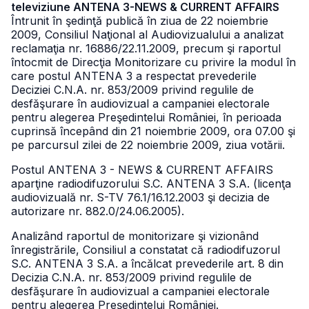
televiziune ANTENA 3-NEWS & CURRENT AFFAIRS
Întrunit în şedinţă publică în ziua de 22 noiembrie
2009, Consiliul Naţional al Audiovizualului a analizat
reclamaţia nr. 16886/22.11.2009, precum şi raportul
întocmit de Direcţia Monitorizare cu privire la modul în
care postul ANTENA 3 a respectat prevederile
Deciziei C.N.A. nr. 853/2009 privind regulile de
desfăşurare în audiovizual a campaniei electorale
pentru alegerea Preşedintelui României, în perioada
cuprinsă începând din 21 noiembrie 2009, ora 07.00 şi
pe parcursul zilei de 22 noiembrie 2009, ziua votării.
Postul ANTENA 3 - NEWS & CURRENT AFFAIRS
aparţine radiodifuzorului S.C. ANTENA 3 S.A. (licenţa
audiovizuală nr. S-TV 76.1/16.12.2003 şi decizia de
autorizare nr. 882.0/24.06.2005).
Analizând raportul de monitorizare şi vizionând
înregistrările, Consiliul a constatat că radiodifuzorul
S.C. ANTENA 3 S.A. a încălcat prevederile art. 8 din
Decizia C.N.A. nr. 853/2009 privind regulile de
desfăşurare în audiovizual a campaniei electorale
pentru alegerea Preşedintelui României.