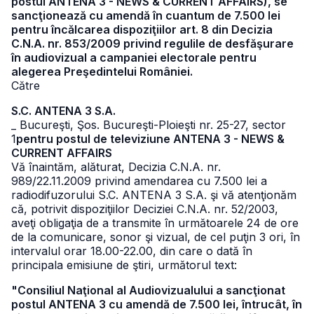
postul ANTENA 3 - NEWS & CURRENT AFFAIRS), se
sancţionează cu amendă în cuantum de 7.500 lei
pentru încălcarea dispoziţiilor art. 8 din Decizia
C.N.A. nr. 853/2009 privind regulile de desfăşurare
în audiovizual a campaniei electorale pentru
alegerea Preşedintelui României.
Către
S.C. ANTENA 3 S.A.
_ Bucureşti, Şos. Bucureşti-Ploieşti nr. 25-27, sector
1
pentru postul de televiziune ANTENA 3 - NEWS &
CURRENT AFFAIRS
Vă înaintăm, alăturat, Decizia C.N.A. nr.
989/22.11.2009 privind amendarea cu 7.500 lei a
radiodifuzorului S.C. ANTENA 3 S.A. şi vă atenţionăm
că, potrivit dispoziţiilor Deciziei C.N.A. nr. 52/2003,
aveţi obligaţia de a transmite în următoarele 24 de ore
de la comunicare, sonor şi vizual, de cel puţin 3 ori, în
intervalul orar 18.00-22.00, din care o dată în
principala emisiune de ştiri, următorul text:
"Consiliul Naţional al Audiovizualului a sancţionat
postul ANTENA 3 cu amendă de 7.500 lei, întrucât, în