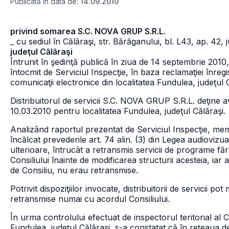
Publicată în data de:
14.09.2010
privind somarea S.C. NOVA GRUP S.R.L.
_ cu sediul în Călăraşi, str. Bărăganului, bl. L43, ap. 42, 
judeţul Călăraşi
Întrunit în şedinţă publică în ziua de 14 septembrie 2010,
întocmit de Serviciul Inspecţie, în baza reclamaţiei înre
comunicaţii electronice din localitatea Fundulea, judeţu
Distribuitorul de servicii S.C. NOVA GRUP S.R.L. deţine a
10.03.2010 pentru localitatea Fundulea, judeţul Călăraşi.
Analizând raportul prezentat de Serviciul Inspecţie, me
încălcat prevederile art. 74 alin. (3) din Legea audiovizua
ulterioare, întrucât a retransmis servicii de programe fără 
Consiliului înainte de modificarea structurii acesteia, iar
de Consiliu, nu erau retransmise.
Potrivit dispoziţiilor invocate, distribuitorii de servicii p
retransmise numai cu acordul Consiliului.
În urma controlului efectuat de inspectorul teritorial al 
Fundulea, judeţul Călăraşi, s-a constatat că în reţeaua