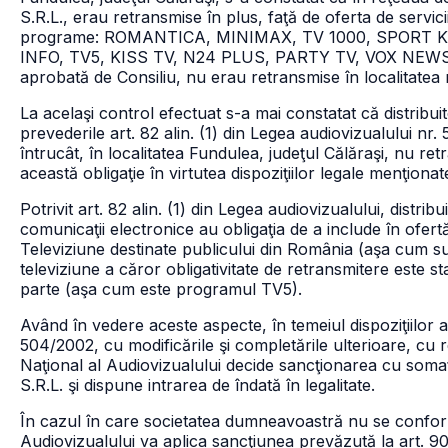
S.R.L., erau retransmise în plus, faţă de oferta de servi
programe: ROMANTICA, MINIMAX, TV 1000, SPORT KL
INFO, TV5, KISS TV, N24 PLUS, PARTY TV, VOX NEWS, KID
aprobată de Consiliu, nu erau retransmise în localitatea
La acelaşi control efectuat s-a mai constatat că distribui
prevederile art. 82 alin. (1) din Legea audiovizualului nr.
întrucât, în localitatea Fundulea, judeţul Călăraşi, nu 
această obligaţie în virtutea dispoziţiilor legale menţionat
Potrivit art. 82 alin. (1) din Legea audiovizualului, distri
comunicaţii electronice au obligaţia de a include în ofer
Televiziune destinate publicului din România (aşa cum s
televiziune a căror obligativitate de retransmitere este s
parte (aşa cum este programul TV5).
Având în vedere aceste aspecte, în temeiul dispoziţiilor art. 
504/2002, cu modificările şi completările ulterioare, cu r
Naţional al Audiovizualului decide sancţionarea cu somaţ
S.R.L. şi dispune intrarea de îndată în legalitate.
În cazul în care societatea dumneavoastră nu se conform
Audiovizualului va aplica sancţiunea prevăzută la art. 90