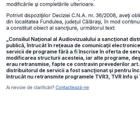
modificările şi completările ulterioare.
Potrivit dispoziţiilor Deciziei C.N.A. nr. 36/2008, aveţi ob
din localitatea Fundulea, judeţul Călăraşi, în mod contin
a constituit obiect al sancţiunii, următorul text:
„Consiliul Naţional al Audiovizualului a sancţionat dist
publică, întrucât în reţeaua de comunicaţii electronice
servicii de programe fără a fi înscrise în oferta de servi
modificarea structurii acesteia, iar alte programe, deşi
erau retransmise, fapte ce contravin prevederilor art
distribuitorul de servicii a fost sancţionat şi pentru î
întrucât nu retransmite programele TVR3, TVR Info şi
Ai nevoie de clarificări?
Contactează-ne