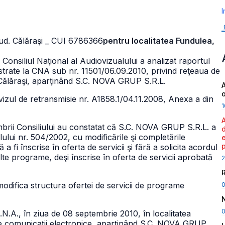
I
jud. Călăraşi
_ CUI 6786366
pentru localitatea Fundulea,
 Consiliul Naţional al Audiovizualului a analizat raportul
gistrate la CNA sub nr. 11501/06.09.2010, privind reţeaua de
l Călăraşi, aparţinând S.C. NOVA GRUP S.R.L.
A
vizul de retransmisie nr. A1858.1/04.11.2008, Anexa a din
1
mbrii Consiliului au constatat că S.C. NOVA GRUP S.R.L. a
lului nr. 504/2002, cu modificările şi completările
a fi înscrise în oferta de servicii şi fără a solicita acordul
 alte programe, deşi înscrise în oferta de servicii aprobată
2
ot modifica structura ofertei de servicii de programe
0
C.N.A., în ziua de 08 septembrie 2010, în localitatea
 de comunicaţii electronice, aparţinând S.C. NOVA GRUP