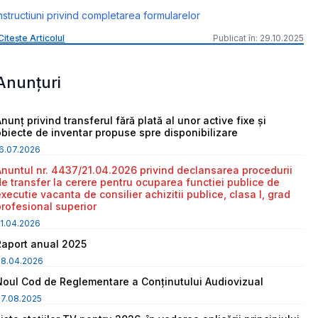
nstructiuni privind completarea formularelor
Citește Articolul
Publicat în: 29.10.2025
Anunțuri
nunț privind transferul fără plată al unor active fixe și
obiecte de inventar propuse spre disponibilizare
6.07.2026
Anuntul nr. 4437/21.04.2026 privind declansarea procedurii
de transfer la cerere pentru ocuparea functiei publice de
executie vacanta de consilier achizitii publice, clasa I, grad
profesional superior
1.04.2026
Raport anual 2025
08.04.2026
Noul Cod de Reglementare a Conținutului Audiovizual
7.08.2025