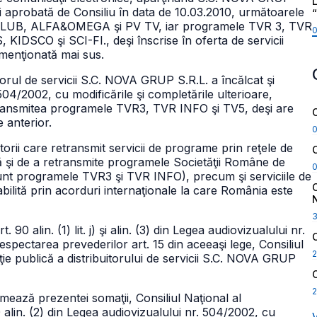
L
cii aprobată de Consiliu în data de 10.03.2010, următoarele
UB, ALFA&OMEGA şi PV TV, iar programele TVR 3, TVR
SCO şi SCI-FI., deşi înscrise în oferta de servicii
 menţionată mai sus.
torul de servicii S.C. NOVA GRUP S.R.L. a încălcat şi
 504/2002, cu modificările şi completările ulterioare,
retransmitea programele TVR3, TVR INFO şi TV5, deşi are
e anterior.
buitorii care retransmit servicii de programe prin reţele de
tă şi de a retransmite programele Societăţii Române de
unt programele TVR3 şi TVR INFO), precum şi serviciile de
tabilită prin acorduri internaţionale la care România este
90 alin. (1) lit. j) şi alin. (3) din Legea audiovizualului nr.
espectarea prevederilor art. 15 din aceeaşi lege, Consiliul
2
ie publică a distribuitorului de servicii S.C. NOVA GRUP
2
ează prezentei somaţii, Consiliul Naţional al
 alin. (2) din Legea audiovizualului nr. 504/2002, cu