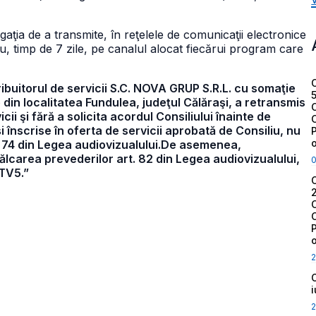
ligaţia de a transmite, în reţelele de comunicaţii electronice
uu, timp de 7 zile, pe canalul alocat fiecărui program care
ribuitorul de servicii S.C. NOVA GRUP S.R.L. cu somaţie
 din localitatea Fundulea, judeţul Călăraşi, a retransmis
cii şi fără a solicita acordul Consiliului înainte de
 înscrise în oferta de servicii aprobată de Consiliu, nu
. 74 din Legea audiovizualului.De asemenea,
ncălcarea prevederilor art. 82 din Legea audiovizualului,
 TV5.”
2
2