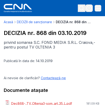
Acasă
DECIZII de sancționare
DECIZIA nr. 868 din 03.10.2019
DECIZIA nr. 868 din 03.10.2019
privind somarea S.C. FOND MEDIA S.R.L. Craiova,-
pentru postul TV OLTENIA 3
Publicată în data de:
14.10.2019
Ai nevoie de clarificări?
Contactează-ne
Documente atașate
Dec868-_TV_Oltenia3-som_art_35_L.pdf
181.09 KB