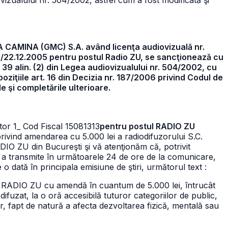
udiovizualului nr. 504/2002, astfel cum a fost modificată şi
A CAMINA (GMC) S.A. având licenţa audiovizuală nr.
1/22.12.2005 pentru postul Radio ZU, se sancţionează cu
39 alin. (2) din Legea audiovizualului nr. 504/2002, cu
poziţiile art. 16 din Decizia nr. 187/2006 privind Codul de
e şi completările ulterioare.
tor 1
_ Cod Fiscal 15081313
pentru postul RADIO ZU
privind amendarea cu 5.000 lei a radiodifuzorului S.C.
ZU din Bucureşti şi vă atenţionăm că, potrivit
 de a transmite în următoarele 24 de ore de la comunicare,
 o dată în principala emisiune de ştiri, următorul text :
tul RADIO ZU cu amendă în cuantum de 5.000 lei, întrucât
difuzat, la o oră accesibilă tuturor categoriilor de public,
ar, fapt de natură a afecta dezvoltarea fizică, mentală sau