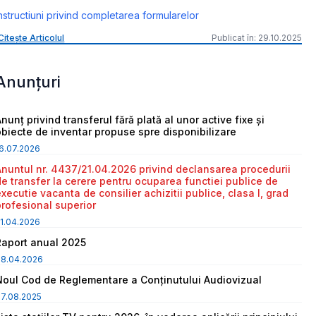
nstructiuni privind completarea formularelor
Citește Articolul
Publicat în: 29.10.2025
Anunțuri
nunț privind transferul fără plată al unor active fixe și
obiecte de inventar propuse spre disponibilizare
6.07.2026
Anuntul nr. 4437/21.04.2026 privind declansarea procedurii
de transfer la cerere pentru ocuparea functiei publice de
executie vacanta de consilier achizitii publice, clasa I, grad
profesional superior
1.04.2026
Raport anual 2025
08.04.2026
Noul Cod de Reglementare a Conținutului Audiovizual
7.08.2025