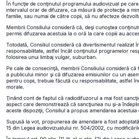
În funcţie de conţinutul programului audiovizual pe care î
intervalul orar de difuzare, ca măsură de protecţie a min
familie, sau numai de către copii, să nu afecteze dezvol
Membrii Consiliului consideră că, deşi cunoştea conţinutul
permis difuzarea acestuia la o oră la care copiii au acce
Totodată, Consiliul consideră că divertismentul realizat 
responsabilitate, astfel încât conţinutul programelor res
folosirea unui limbaj vulgar, suburban.
Pe cale de consecinţă, membrii Consiliului consideră că to
a publicului minor şi că difuzarea emisiunilor cu un a
pentru copii, trebuie făcută cu responsabilitate, astfel în
morale.
Ţinând cont de faptul că radiodifuzorul a mai fost sancţi
aspect care demonstrează că sancţiunea nu şi-a îndeplin
aceste dispoziţii, Consiliul a propus amendarea acestuia
Supusă la vot, propunerea de amendare a fost adoptată cu
15 din Legea audiovizualului nr. 504/2002, cu modificările