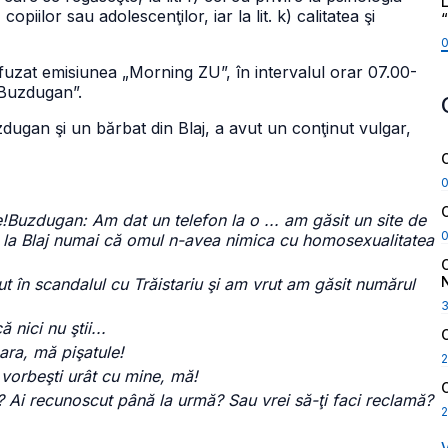
L
iilor sau adolescenţilor, iar la lit. k) calitatea şi
ifuzat emisiunea „Morning ZU”, în intervalul orar 07.00-
i Buzdugan”.
uzdugan şi un bărbat din Blaj, a avut un conţinut vulgar,
Buzdugan: Am dat un telefon la o ... am găsit un site de
 la Blaj numai că omul n-avea nimica cu homosexualitatea
t în scandalul cu Trăistariu şi am vrut am găsit numărul
 nici nu ştii...
ara, mă pişatule!
2
vorbeşti urât cu mine, mă!
? Ai recunoscut până la urmă? Sau vrei să-ţi faci reclamă?
2