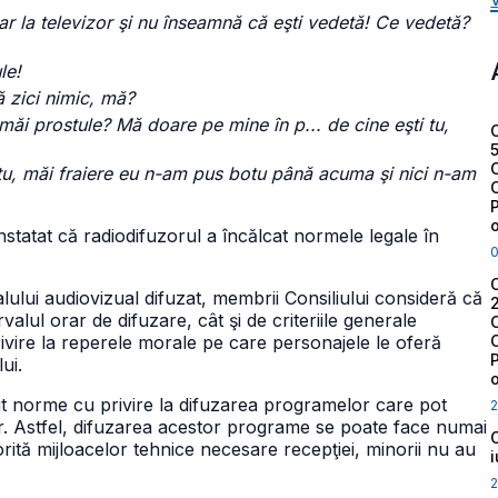
ar la televizor şi nu înseamnă că eşti vedetă! Ce vedetă?
le!
ă zici nimic, mă?
 măi prostule? Mă doare pe mine în p... de cine eşti tu,
 tu, măi fraiere eu n-am pus botu până acuma şi nici n-am
nstatat că radiodifuzorul a încălcat normele legale în
ului audiovizual difuzat, membrii Consiliului consideră că
valul orar de difuzare, cât şi de criteriile generale
ivire la reperele morale pe care personajele le oferă
ui.
tituit norme cu privire la difuzarea programelor care pot
2
or. Astfel, difuzarea acestor programe se poate face numai
rită mijloacelor tehnice necesare recepţiei, minorii nu au
2