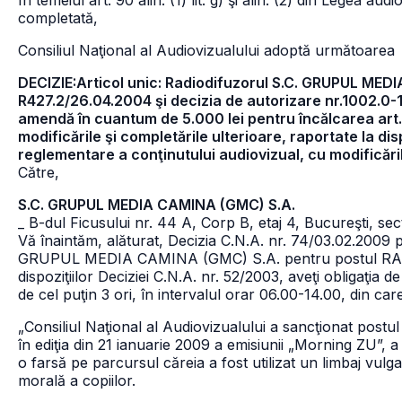
În temeiul art. 90 alin. (1) lit. g) şi alin. (2) din Legea a
completată,
Consiliul Naţional al Audiovizualului adoptă următoarea
DECIZIE:Articol unic: Radiodifuzorul S.C. GRUPUL MEDI
R427.2/26.04.2004 şi decizia de autorizare nr.1002.0-
amendă în cuantum de 5.000 lei pentru încălcarea art. 
modificările şi completările ulterioare, raportate la dis
reglementare a conţinutului audiovizual, cu modificăril
Către,
S.C. GRUPUL MEDIA CAMINA (GMC) S.A.
_ B-dul Ficusului nr. 44 A, Corp B, etaj 4, Bucureşti, sec
Vă înaintăm, alăturat, Decizia C.N.A. nr. 74/03.02.2009 
GRUPUL MEDIA CAMINA (GMC) S.A. pentru postul RADIO 
dispoziţiilor Deciziei C.N.A. nr. 52/2003, aveţi obligaţia
de cel puţin 3 ori, în intervalul orar 06.00-14.00, din care
„Consiliul Naţional al Audiovizualului a sancţionat pos
în ediţia din 21 ianuarie 2009 a emisiunii „Morning ZU”, a 
o farsă pe parcursul căreia a fost utilizat un limbaj vulg
morală a copiilor.