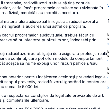
l transmite, radiodifuzorii trebuie să ţină cont de
orilor, astfel încât programele ascultate sau vizionate în
tarea fizică, mentală sau morală a acestora.
 materialului audiovizual înregistrat, radiodifuzorul a
s neîngrădit la audierea unui astfel de program.
în cadrul programelor audiovizuale, trebuie făcut cu
ș
pective să nu afecteze publicul minor, îndeosebi prin
ţi radiodifuzorii au obligaţia de a asigura o protecţie reală
ș
semenea conţinut, care pot oferi modele de comportament
1
cât aceştia să nu fie expuşi unor riscuri psihice şi/sau
ș
onat anterior pentru încălcarea aceloraşi prevederi legale,
1
it scopul preventiv, radiodifuzorul ignorând în continuare
 cu suma de 5.000 lei.
 respectarea condiţiilor de legalitate prevăzute de art.
 şi completările ulterioare.