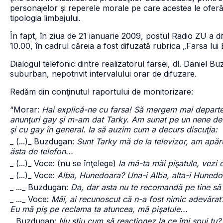
personajelor şi reperele morale pe care acestea le oferă cop
tipologia limbajului.
În fapt, în ziua de 21 ianuarie 2009, postul Radio ZU a d
10.00, în cadrul căreia a fost difuzată rubrica „Farsa lu
Dialogul telefonic dintre realizatorul farsei, dl. Daniel B
suburban, nepotrivit intervalului orar de difuzare.
Redăm din conţinutul raportului de monitorizare:
“Morar:
Hai explică-ne cu farsa! Să mergem mai departe!
anunţuri gay şi m-am dat Tarky. Am sunat pe un nene de
şi cu gay în general. Ia să auzim cum a decurs discuţia:
_ (...)
_ Buzdugan:
Sunt Tarky mă de la televizor, am apăru
ăsta de telefon...
_ (...)
_ Voce: (nu se înţelege)
la mă-ta măi pişatule, vezi că
_ (...)
_ Voce:
Alba, Hunedoara? Una-i Alba, alta-i Hunedo
_ ...
_ Buzdugan:
Da, dar asta nu te recomandă pe tine să 
_ ...
_ Voce:
Măi, ai recunoscut că n-a fost nimic adevărat
Eu mă piş pe reclama ta atuncea, mă pişatule...
_ Buzdugan:
Nu ştiu cum să reacţionez la ce îmi spui tu?