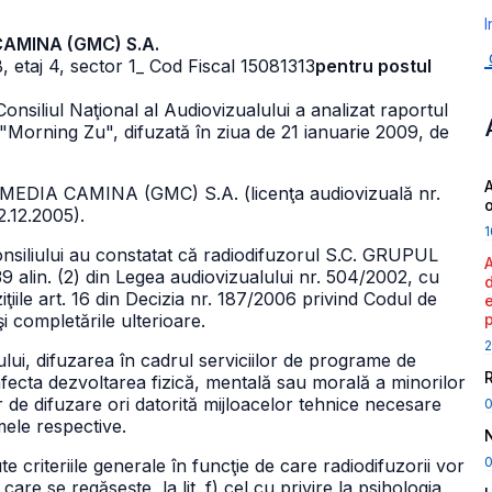
I
 CAMINA (GMC) S.A.
, etaj 4, sector 1
_ Cod Fiscal 15081313
pentru postul
Consiliul Naţional al Audiovizualului a analizat raportul
 "Morning Zu", difuzată în ziua de 21 ianuarie 2009, de
A
 MEDIA CAMINA (GMC) S.A. (licenţa audiovizuală nr.
2.12.2005).
1
onsiliului au constatat că radiodifuzorul S.C. GRUPUL
alin. (2) din Legea audiovizualului nr. 504/2002, cu
iţiile art. 16 din Decizia nr. 187/2006 privind Codul de
i completările ulterioare.
2
alului, difuzarea în cadrul serviciilor de programe de
afecta dezvoltarea fizică, mentală sau morală a minorilor
 de difuzare ori datorită mijloacelor tehnice necesare
mele respective.
0
te criteriile generale în funcţie de care radiodifuzorii vor
care se regăseşte, la lit. f) cel cu privire la psihologia