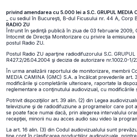
privind amendarea cu 5.000 lei a S.C. GRUPUL MEDIA
_ cu sediul în Bucureşti, B-dul Ficusului nr. 44 A, Corp B
RADIO ZU
Întrunit în şedinţă publică în ziua de 03 februarie 2009, 
întocmit de Direcţia Monitorizare cu privire la emisiunea
postul Radio ZU.
Postul Radio ZU aparţine radiodifuzorului S.C. GRUPUL
R427.2/26.04.2004 şi decizia de autorizare nr.1002.0-1/2
În urma analizării raportului de monitorizare, membrii C
MEDIA CAMINA (GMC) S.A. a încălcat prevederile art. 39 
modificările şi completările ulterioare, raportate la dispoz
reglementare a conţinutului audiovizual, cu modificările ş
Potrivit dispoziţiilor art. 39 alin. (2) din Legea audiovizu
televiziune şi de radiodifuziune a programelor care pot 
se poate face numai dacă, prin alegerea intervalului orar
recepţiei, minorii nu au acces audio sau video la progra
La art. 16 alin. (3) din Codul audiovizualului sunt prevăzu
ţine cont în clasificarea producţiilor audiovizuale, printre 