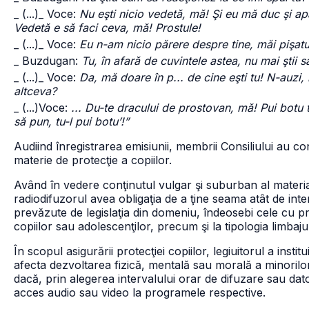
_ (...)
_ Voce:
Nu eşti nicio vedetă, mă! Şi eu mă duc şi ap
Vedetă e să faci ceva, mă! Prostule!
_ (...)
_ Voce:
Eu n-am nicio părere despre tine, măi pişatu
_ Buzdugan:
Tu, în afară de cuvintele astea, nu mai ştii s
_ (...)
_ Voce:
Da, mă doare în p... de cine eşti tu! N-auzi,
altceva?
_ (...)
Voce:
... Du-te dracului de prostovan, mă! Pui botu
să pun, tu-l pui botu’!”
Audiind înregistrarea emisiunii, membrii Consiliului au co
materie de protecţie a copiilor.
Având în vedere conţinutul vulgar şi suburban al material
radiodifuzorul avea obligaţia de a ţine seama atât de inter
prevăzute de legislaţia din domeniu, îndeosebi cele cu pr
copiilor sau adolescenţilor, precum şi la tipologia limbajul
În scopul asigurării protecţiei copiilor, legiuitorul a ins
afecta dezvoltarea fizică, mentală sau morală a minoril
dacă, prin alegerea intervalului orar de difuzare sau dato
acces audio sau video la programele respective.