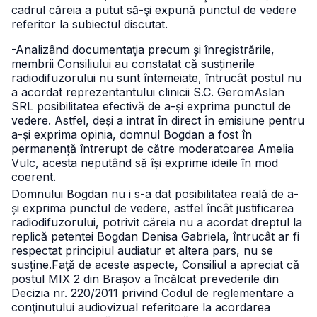
cadrul căreia a putut să-şi expună punctul de vedere
referitor la subiectul discutat.
-Analizând documentaţia precum și înregistrările,
membrii Consiliului au constatat că susținerile
radiodifuzorului nu sunt întemeiate, întrucât postul nu
a acordat reprezentantului clinicii S.C. GeromAslan
SRL posibilitatea efectivă de a-și exprima punctul de
vedere. Astfel, deși a intrat în direct în emisiune pentru
a-și exprima opinia, domnul Bogdan a fost în
permanență întrerupt de către moderatoarea Amelia
Vulc, acesta neputând să își exprime ideile în mod
coerent.
Domnului Bogdan nu i s-a dat posibilitatea reală de a-
și exprima punctul de vedere, astfel încât justificarea
radiodifuzorului, potrivit căreia nu a acordat dreptul la
replică petentei Bogdan Denisa Gabriela, întrucât ar fi
respectat principiul audiatur et altera pars, nu se
susține.
Faţă de aceste aspecte, Consiliul a apreciat că
postul MIX 2 din Brașov a încălcat prevederile din
Decizia nr. 220/2011 privind Codul de reglementare a
conţinutului audiovizual referitoare la acordarea