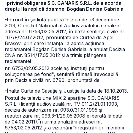
-
privind obligarea S.C. CANARIS S.R.L. de a acorda
dreptul la replică doamnei Bogdan Denisa Gabriela
-Întrunit în şedinţă publică în ziua de o3 decembrie
2013, Consiliul Naţional al Audiovizualului a analizat
adresa nr. 6753/02.05.2012, în baza sentinţei civile nr.
167/F/24.07.2012, pronunțate de Curtea de Apel
Brașov, prin care instanța "a admis acţiunea
reclamantei Bogdan Denisa Gabriela, a anulat Decizia
CNA nr. 8514/17.05.2012 şi a trimis plângerea
reclamantei
nr. 6753/02.05.2012 aceleiaşi instituţii pentru
soluţionarea pe fond", sentință rămasă irevocabilă
prin Decizia civilă nr. 6790, pronunțată de
-Înalta Curte de Casaţie şi Justiţie la data de 18.10.2013.
Postul de televiziune MIX 2 aparţine S.C. CANARIS
S.R.L. (licenţă audiovizuală nr. TV 011.2/21.01.1993,
decizia de autorizare
nr. 093.0/31.01.1995 şi
reautorizare nr. 093.3-1/29.05.2008 eliberată la data
de 04.02.2011).
În urma analizării adresei nr.
6753/02.05.2012 și a vizionării înregistrărilor, membrii