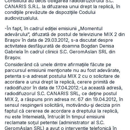
Consiliului au decis obligarea radiodifuzorului
S.C.
CANARIS S.R.L. la difuzarea unui drept la replică, în
condiţiile prevăzute de dispoziţiile Codului
audiovizualului.
-În fapt, în cadrul ediției emisiunii „Momentul
adevărului”, difuzată de postul de televiziune MIX 2 din
Braşov în data de 29.03.2012, s-a discutat despre
activitatea desfăşurată de doamna Bogdan Denisa
Gabriela în cadrul clinicii S.C. GeromAslan SRL din
Braşov.
Considerând că unele dintre afirmaţiile făcute pe
parcursul emisiunii menţionate nu au fost adevărate,
petenta s-a adresat postului MIX 2 cu o solicitare de
acordare a unui drept la replică, cerere primită de
radiodifuzor în data de 17.04.2012.
-La această adresă,
radiodifuzorul S.C. CANARIS SRL, ce deţine postul
MIX 2, a răspuns prin adresa nr. 67 din 19.04.2012, în
sensul respingerii solicitării, motivându-şi decizia prin
faptul că cererea de acordare a dreptului la replică,
nu este întemeiată, întrucât în timpul emisiunii
reclamate soţul petentei (administrator al S.C.
GeromAslan SRL) a avut o intervenţie telefonică în