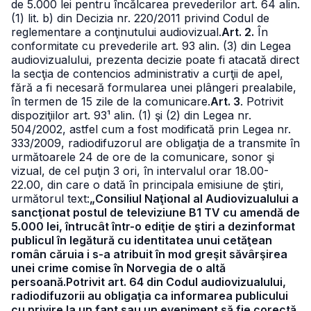
de 5.000 lei pentru încălcarea prevederilor art. 64 alin.
(1) lit. b) din Decizia nr. 220/2011 privind Codul de
reglementare a conţinutului audiovizual.
Art. 2.
În
conformitate cu prevederile art. 93 alin. (3) din Legea
audiovizualului, prezenta decizie poate fi atacată direct
la secţia de contencios administrativ a curţii de apel,
fără a fi necesară formularea unei plângeri prealabile,
în termen de 15 zile de la comunicare.
Art. 3
. Potrivit
dispoziţiilor art. 93¹ alin. (1) şi (2) din Legea nr.
504/2002, astfel cum a fost modificată prin Legea nr.
333/2009, radiodifuzorul are obligaţia de a transmite în
următoarele 24 de ore de la comunicare, sonor şi
vizual, de cel puţin 3 ori, în intervalul orar 18.00-
22.00, din care o dată în principala emisiune de ştiri,
următorul text:
„Consiliul Naţional al Audiovizualului a
sancţionat postul de televiziune B1 TV cu amendă de
5.000 lei, întrucât într-o ediţie de ştiri a dezinformat
publicul în legătură cu identitatea unui cetăţean
român căruia i s-a atribuit în mod greşit săvârşirea
unei crime comise în Norvegia de o altă
persoană.Potrivit art. 64 din Codul audiovizualului,
radiodifuzorii au obligaţia ca informarea publicului
cu privire la un fapt sau un eveniment să fie corectă,