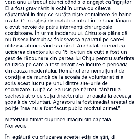
vara anului trecut atunci când s-a angajat ca îngrijitor.
El a fost grav rănit la ochi în urmă cu câteva
săptămâni în timp ce curăța niște containere de haine
uzate. O bucățică de metal i-a intrat în ochi iar tânărul
a avut nevoie de patru intervenții chirurgicale
costisitoare. În urma incidentului, Chițu s-a plâns că
nu fusese instruit să folosească aparatul pe care-l
utilizase atunci când s-a rănit. Anchetatorii cred că
uciderea directorului cu 15 lovituri de cuțit a fost un
gest de răzbunare din partea lui Chițu pentru suferința
sa fizică pe care a fost nevoit s-o îndure o perioadă
din cauza incidentului. Românul era nemulțumit de
condițiile de muncă de la școala de voluntariat și a
scris acest lucru pe unul dintre site-urile de
socializare. După ce l-a ucis pe bărbat, tânărul a
sechestrat-o pe soția directorului, angajată la aceeași
școală de voluntari. Agresorul a fost imediat arestat de
poliție însă nu a fost făcut public motivul crimei.”.
Materialul filmat cuprinde imagini din capitala
Norvegiei.
În legătură cu difuzarea acestei ediţii de ştiri, dl.