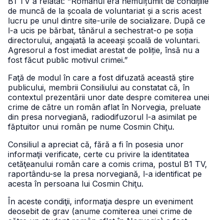
B1 TV a relatat: "Românul era nemulțumit de condițiile
de muncă de la școala de voluntariat și a scris acest
lucru pe unul dintre site-urile de socializare. După ce
l-a ucis pe bărbat, tânărul a sechestrat-o pe soția
directorului, angajată la aceeași școală de voluntari.
Agresorul a fost imediat arestat de poliție, însă nu a
fost făcut public motivul crimei.”
Faţă de modul în care a fost difuzată această ştire
publicului, membrii Consiliului au constatat că, în
contextul prezentării unor date despre comiterea unei
crime de către un român aflat în Norvegia, preluate
din presa norvegiană, radiodifuzorul l-a asimilat pe
făptuitor unui român pe nume Cosmin Chiţu.
Consiliul a apreciat că, fără a fi în posesia unor
informaţii verificate, certe cu privire la identitatea
cetăţeanului român care a comis crima, postul B1 TV,
raportându-se la presa norvegiană, l-a identificat pe
acesta în persoana lui Cosmin Chiţu.
În aceste condiţii, informaţia despre un eveniment
deosebit de grav (anume comiterea unei crime de