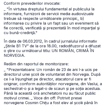
Conform prevederilor invocate:
_ "În virtutea dreptului fundamental al publicului la
informare, furnizorii de servicii media audiovizuale
trebuie să respecte următoarele principii:
_ b)
informarea cu privire la un fapt sau un eveniment să
fie corectă, verificată şi prezentată în mod imparţial şi
cu bună-credinţă."
În data de 06.03.2012, în cadrul jurnalului informativ
„Știrile B1 TV” de la ora 18.00, radiodifuzorul a difuzat
o ştire cu următoarul titlu: UN ROMÂN, CRIMĂ ÎN
NORVEGIA.
Redăm din raportul de monitorizare:
_ "Prezentatoare: Un român de 23 de ani l-a ucis pe
directorul unei școli de voluntariat din Norvegia. După
ce l-a înjunghiat pe director, atacatorul care ar fi
originar, conform autorităților norvegiene, din Vaslui, a
sechestrat-o și a legat-o de scaun și pe soția acestuia.
Până la această oră anchetatorii nu au făcut public
motivul crimei.
_ Voce din off: Potrivit presei
norvegiene Cosmin Chițu a fost elev al școlii până în