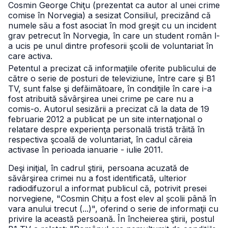
Cosmin George Chiţu (prezentat ca autor al unei crime
comise în Norvegia) a sesizat Consiliul, precizând că
numele său a fost asociat în mod greşit cu un incident
grav petrecut în Norvegia, în care un student român l-
a ucis pe unul dintre profesorii şcolii de voluntariat în
care activa.
Petentul a precizat că informaţiile oferite publicului de
către o serie de posturi de televiziune, între care şi B1
TV, sunt false şi defăimătoare, în condiţiile în care i-a
fost atribuită săvârşirea unei crime pe care nu a
comis-o. Autorul sesizării a precizat că la data de 19
februarie 2012 a publicat pe un site internaţional o
relatare despre experienţa personală tristă trăită în
respectiva şcoală de voluntariat, în cadul căreia
activase în perioada ianuarie - iulie 2011.
Deşi iniţial, în cadrul ştirii, persoana acuzată de
săvârşirea crimei nu a fost identificată, ulterior
radiodifuzorul a informat publicul că, potrivit presei
norvegiene, "Cosmin Chițu a fost elev al școlii până în
vara anului trecut (...)", oferind o serie de informaţii cu
privire la această persoană. În încheierea ştirii, postul