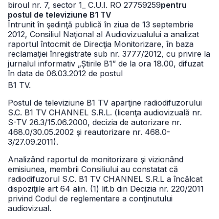
biroul nr. 7, sector 1
_ C.U.I. RO 27759259
pentru
postul de televiziune B1 TV
Întrunit în şedinţă publică în ziua de 13 septembrie
2012, Consiliul Naţional al Audiovizualului a analizat
raportul întocmit de Direcţia Monitorizare, în baza
reclamaţiei înregistrate sub nr. 3777/2012, cu privire la
jurnalul informativ „Știrile B1” de la ora 18.00, difuzat
în data de 06.03.2012 de postul
B1 TV.
Postul de televiziune B1 TV aparţine radiodifuzorului
S.C. B1 TV CHANNEL S.R.L. (licenţa audiovizuală nr.
S-TV 26.3/15.06.2000, decizia de autorizare nr.
468.0/30.05.2002 şi reautorizare nr. 468.0-
3/27.09.2011).
Analizând raportul de monitorizare şi vizionând
emisiunea, membrii Consiliului au constatat că
radiodifuzorul S.C. B1 TV CHANNEL S.R.L a încălcat
dispoziţiile art 64 alin. (1) lit.b din Decizia nr. 220/2011
privind Codul de reglementare a conţinutului
audiovizual.