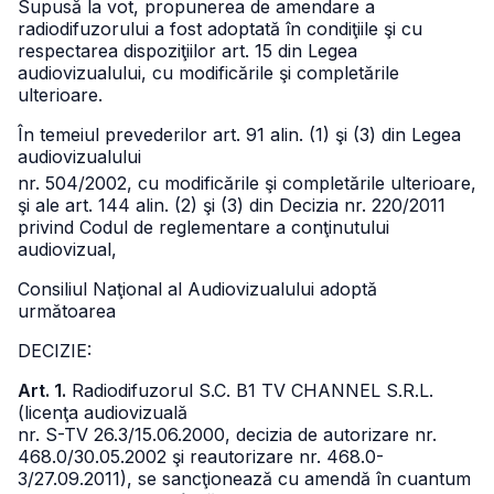
Supusă la vot, propunerea de amendare a
radiodifuzorului a fost adoptată în condiţiile şi cu
respectarea dispoziţiilor art. 15 din Legea
audiovizualului, cu modificările şi completările
ulterioare.
În temeiul prevederilor art. 91 alin. (1) şi (3) din Legea
audiovizualului
nr. 504/2002, cu modificările şi completările ulterioare,
şi ale art. 144 alin. (2) şi (3) din Decizia nr. 220/2011
privind Codul de reglementare a conţinutului
audiovizual,
Consiliul Naţional al Audiovizualului adoptă
următoarea
DECIZIE:
Art. 1.
Radiodifuzorul S.C. B1 TV CHANNEL S.R.L.
(licenţa audiovizuală
nr. S-TV 26.3/15.06.2000, decizia de autorizare nr.
468.0/30.05.2002 şi reautorizare
nr. 468.0-
3/27.09.2011), se sancţionează cu amendă în cuantum