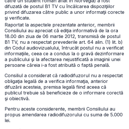
către un student român aflat în Norvegia) a fost
difuzată de postul B1 TV cu încălcarea dispoziţiilor
privind difuzarea către public a unor informaţii corecte
şi verificate.
Raportat la aspectele prezentate anterior, membrii
Consiliului au apreciat că ediţia informativă de la ora
18.00 din ziua de 06 martie 2012, transmisă de postul
B1 TV, nu a respectat prevederile art. 64 alin. (1) lit. b)
din Codul audiovizualului, întrucât postul nu a verificat
informaţiile, ceea ce a condus la o gravă dezinformare
a publicului şi la afectarea nejustificată a imaginii unei
persoane căreia i-a fost atribuită o faptă penală.
Consiliul a considerat că radiodifuzorul nu a respectat
obligaţia legală de a verifica informaţia, anterior
difuzării acesteia, premisa legală fiind aceea că
publicul trebuie să beneficieze de o informare corectă
şi obiectivă.
Pentru aceste considerente, membrii Consiliului au
propus amendarea radiodifuzorului cu suma de 5.000
lei.