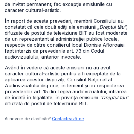
de invitat permanent; fac excepţie emisiunile cu
caracter cultural-artistic.
În raport de aceste prevederi, membrii Consiliului au
constatat că cele două ediţii ale emisiunii
„Dreptul tău”
,
difuzate de postul de televiziune BIT au fost moderate
de un reprezentant al administraţiei publice locale,
respectiv de către consilierul local Dionisie Afloroaiei,
fapt interzis de prevederile art. 73 din Codul
audiovizualului, anterior invocate.
Având în vedere că aceste emisiuni nu au avut
caracter cultural-artistic pentru a fi exceptate de la
aplicarea acestor dispoziţii, Consiliul Naţional al
Audiovizualului dispune, în temeiul şi cu respectarea
prevederilor art. 15 din Legea audiovizualului, intrarea
de îndată în legalitate, în privinţa emisiunii
“Dreptul tău”
difuzată de postul de televiziune BIT.
Ai nevoie de clarificări?
Contactează-ne