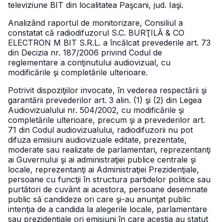
televiziune BIT din localitatea Paşcani, jud. Iaşi.
Analizând raportul de monitorizare, Consiliul a
constatat că radiodifuzorul S.C. BURŢILĂ & CO
ELECTRON M BIT S.R.L. a încălcat prevederile art. 73
din Decizia nr. 187/2006 privind Codul de
reglementare a conţinutului audiovizual, cu
modificările şi completările ulterioare.
Potrivit dispoziţiilor invocate, în vederea respectării şi
garantării prevederilor art. 3 alin. (1) şi (2) din Legea
Audiovizualului nr. 504/2002, cu modificările şi
completările ulterioare, precum şi a prevederilor art.
71 din Codul audiovizualului, radiodifuzorii nu pot
difuza emisiuni audiovizuale editate, prezentate,
moderate sau realizate de parlamentari, reprezentanţi
ai Guvernului şi ai administraţiei publice centrale şi
locale, reprezentanţi ai Administraţiei Prezidenţiale,
persoane cu funcţii în structura partidelor politice sau
purtători de cuvânt ai acestora, persoane desemnate
public să candideze ori care şi-au anunţat public
intenţia de a candida la alegerile locale, parlamentare
sau prezidenţiale ori emisiuni în care acestia au statut