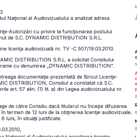
I
 3
liul Naţional al Audiovizualului a analizat adresa
nţe-Autorizări cu privire la funcţionarea postului
inut de S.C. DYNAMIC DISTRIBUTION S.R.L.
e licenţa audiovizuală nr. TV -C 507/19.03.2010.
A
AMIC DISTRIBUTION S.R.L. a solicitat Consiliului
1
e programe cu denumirea „DYNAMIC DISTRIBUTION”.
ntreaga documentaţie prezentată de Biroul Licenţe-
AMIC DISTRIBUTION, Consiliul a constatat că S.C.
rt. 57 alin. (1) lit. a) din Legea audiovizualului nr.
2
trage de către Consiliu dacă titularul nu începe difuzarea
ă, în termen de 12 luni de la obţinerea licenţei audiovizuale.
uni, în situaţii justificate.
0
9.03.2010,
 Naţional al Audiovizualului acordarea licenţei