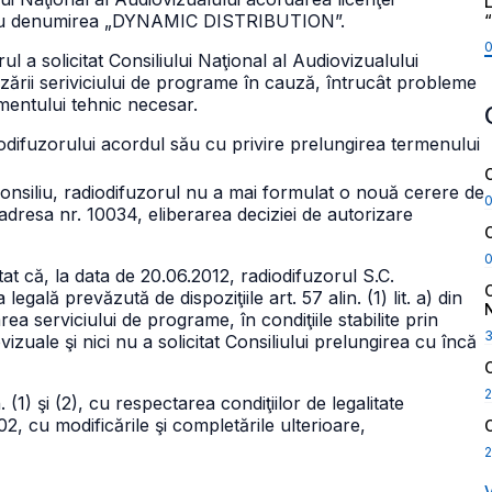
L
me cu denumirea „DYNAMIC DISTRIBUTION”.
l a solicitat Consiliului Naţional al Audiovizualului
zării seriviciului de programe în cauză, întrucât probleme
mentului tehnic necesar.
difuzorului acordul său cu privire prelungirea termenului
Consiliu, radiodifuzorul nu a mai formulat o nouă cerere de
 adresa nr. 10034, eliberarea deciziei de autorizare
at că, la data de 20.06.2012, radiodifuzorul S.C.
lă prevăzută de dispoziţiile art. 57 alin. (1) lit. a) din
ea serviciului de programe, în condiţiile stabilite prin
vizuale şi nici nu a solicitat Consiliului prelungirea cu încă
2
. (1) şi (2), cu respectarea condiţiilor de legalitate
2, cu modificările şi completările ulterioare,
2