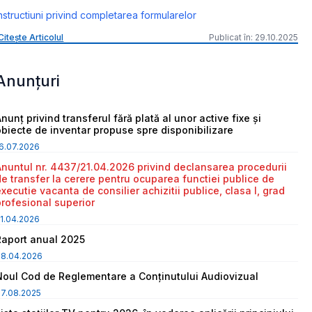
nstructiuni privind completarea formularelor
Citește Articolul
Publicat în: 29.10.2025
Anunțuri
nunț privind transferul fără plată al unor active fixe și
obiecte de inventar propuse spre disponibilizare
6.07.2026
Anuntul nr. 4437/21.04.2026 privind declansarea procedurii
de transfer la cerere pentru ocuparea functiei publice de
executie vacanta de consilier achizitii publice, clasa I, grad
profesional superior
1.04.2026
Raport anual 2025
08.04.2026
Noul Cod de Reglementare a Conținutului Audiovizual
7.08.2025