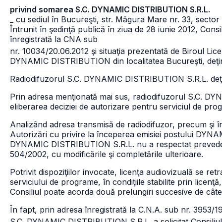
privind somarea S.C. DYNAMIC DISTRIBUTION S.R.L.
_ cu sediul în Bucureşti, str. Măgura Mare nr. 33, sector
Întrunit în şedinţă publică în ziua de 28 iunie 2012, Consi
înregistrată la CNA sub
nr. 10034/20.06.2012 şi situaţia prezentată de Biroul Lice
DYNAMIC DISTRIBUTION din localitatea Bucureşti, deţ
Radiodifuzorul S.C. DYNAMIC DISTRIBUTION S.R.L. deţin
Prin adresa menţionată mai sus, radiodifuzorul S.C. DYN
eliberarea deciziei de autorizare pentru serviciul d
Analizând adresa transmisă de radiodifuzor, precum şi î
Autorizări cu privire la începerea emisiei postului DYN
DYNAMIC DISTRIBUTION S.R.L. nu a respectat prevederile a
504/2002, cu modificările şi completările ulterioare.
Potrivit dispoziţiilor invocate, licenţa audiovizuală se re
serviciului de programe, în condiţiile stabilite prin licenţ
Consiliul poate acorda două prelungiri succesive de câte 6 l
În fapt, prin adresa înregistrată la C.N.A. sub nr. 3953/1
S.C. DYNAMIC DISTRIBUTION S.R.L. a solicitat Consiliului