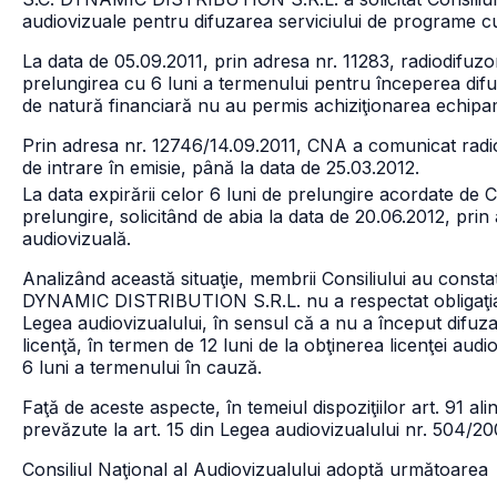
audiovizuale pentru difuzarea serviciului de progra
La data de 05.09.2011, prin adresa nr. 11283, radiodifuzoru
prelungirea cu 6 luni a termenului pentru începerea difu
de natură financiară nu au permis achiziţionarea echipa
Prin adresa nr. 12746/14.09.2011, CNA a comunicat radio
de intrare în emisie, până la data de 25.03.2012.
La data expirării celor 6 luni de prelungire acordate de 
prelungire, solicitând de abia la data de 20.06.2012, prin
audiovizuală.
Analizând această situaţie, membrii Consiliului au constat
DYNAMIC DISTRIBUTION S.R.L. nu a respectat obligaţia lega
Legea audiovizualului, în sensul că a nu a început difuzar
licenţă, în termen de 12 luni de la obţinerea licenţei audio
6 luni a termenului în cauză.
Faţă de aceste aspecte, în temeiul dispoziţiilor art. 91 alin
prevăzute la art. 15 din Legea audiovizualului nr. 504/200
Consiliul Naţional al Audiovizualului adoptă următoarea