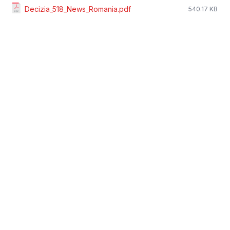
Decizia_518_News_Romania.pdf
540.17 KB