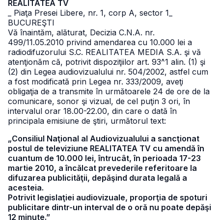
REALITATEA TV
_ Piaţa Presei Libere, nr. 1, corp A, sector 1
_
BUCUREŞTI
Vă înaintăm, alăturat, Decizia C.N.A. nr.
499/11.05.2010 privind amendarea cu 10.000 lei a
radiodifuzorului S.C. REALITATEA MEDIA S.A. şi vă
atenţionăm că, potrivit dispoziţiilor art. 93^1 alin. (1) şi
(2) din Legea audiovizualului nr. 504/2002, astfel cum
a fost modificată prin Legea nr. 333/2009, aveţi
obligaţia de a transmite în următoarele 24 de ore de la
comunicare, sonor şi vizual, de cel puţin 3 ori, în
intervalul orar 18.00-22.00, din care o dată în
principala emisiune de ştiri, următorul text:
„Consiliul Naţional al Audiovizualului a sancţionat
postul de televiziune REALITATEA TV cu amendă în
cuantum de 10.000 lei, întrucât, în perioada 17-23
martie 2010, a încălcat prevederile referitoare la
difuzarea publicităţii, depăşind durata legală a
acesteia.
Potrivit legislaţiei audiovizuale, proporţia de spoturi
publicitare dintr-un interval de o oră nu poate depăşi
12 minute.”