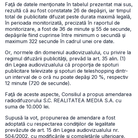
Faţă de datele menţionate în tabelul prezentat mai sus,
rezultă că au fost constatate 26 de depăşiri, iar timpul
total de publicitate difuzat peste durata maximă legală,
în perioada monitorizată, precizată în raportul de
monitorizare, a fost de 36 de minute şi 55 de secunde,
depăşirile fiind cuprinse între minimum o secundă şi
maximum 322 secunde în cadrul unei ore date.
Or, normele din domeniul audiovizualului, cu privire la
regimul difuzării publicităţii, prevăd la art. 35 alin. (1)
din Legea audiovizualului că proporţia de spoturi
publicitare televizate şi spoturi de teleshopping dintr-
un interval de o oră nu poate depăşi 20 %, respectiv
12 minute (720 de secunde).
Faţă de aceste aspecte, Consiliul a propus amendarea
radiodifuzorului S.C. REALITATEA MEDIA S.A. cu
suma de 10.000 lei.
Supusă la vot, propunerea de amendare a fost
adoptată cu respectarea condiţiilor de legalitate
prevăzute de art. 15 din Legea audiovizualului nr.
504/2002, cu modificările şi completările ulterioare.