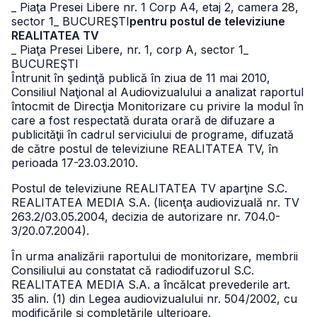
_ Piaţa Presei Libere nr. 1 Corp A4, etaj 2, camera 28,
sector 1
_ BUCUREŞTI
pentru postul de televiziune
REALITATEA TV
_ Piaţa Presei Libere, nr. 1, corp A, sector 1
_
BUCUREŞTI
Întrunit în şedinţă publică în ziua de 11 mai 2010,
Consiliul Naţional al Audiovizualului a analizat raportul
întocmit de Direcţia Monitorizare cu privire la modul în
care a fost respectată durata orară de difuzare a
publicităţii în cadrul serviciului de programe, difuzată
de către postul de televiziune REALITATEA TV, în
perioada 17-23.03.2010.
Postul de televiziune REALITATEA TV aparţine S.C.
REALITATEA MEDIA S.A. (licenţa audiovizuală nr. TV
263.2/03.05.2004, decizia de autorizare nr. 704.0-
3/20.07.2004).
În urma analizării raportului de monitorizare, membrii
Consiliului au constatat că radiodifuzorul S.C.
REALITATEA MEDIA S.A. a încălcat prevederile art.
35 alin. (1) din Legea audiovizualului nr. 504/2002, cu
modificările şi completările ulterioare.