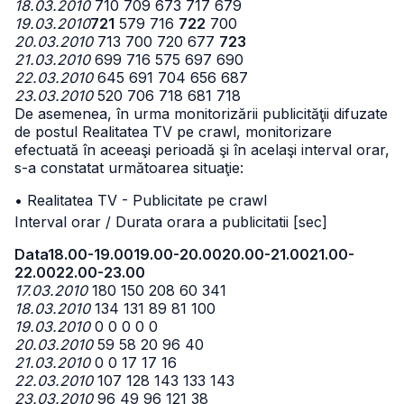
18.03.2010
710 709 673 717 679
19.03.2010
721
579 716
722
700
20.03.2010
713 700 720 677
723
21.03.2010
699 716 575 697 690
22.03.2010
645 691 704 656 687
23.03.2010
520 706 718 681 718
De asemenea, în urma monitorizării publicităţii difuzate
de postul Realitatea TV pe crawl, monitorizare
efectuată în aceeaşi perioadă şi în acelaşi interval orar,
s-a constatat următoarea situaţie:
• Realitatea TV - Publicitate pe crawl
Interval orar / Durata orara a publicitatii [sec]
Data
18.00-19.00
19.00-20.00
20.00-21.00
21.00-
22.00
22.00-23.00
17.03.2010
180 150 208 60 341
18.03.2010
134 131 89 81 100
19.03.2010
0 0 0 0 0
20.03.2010
59 58 20 96 40
21.03.2010
0 0 17 17 16
22.03.2010
107 128 143 133 143
23.03.2010
96 49 96 121 38