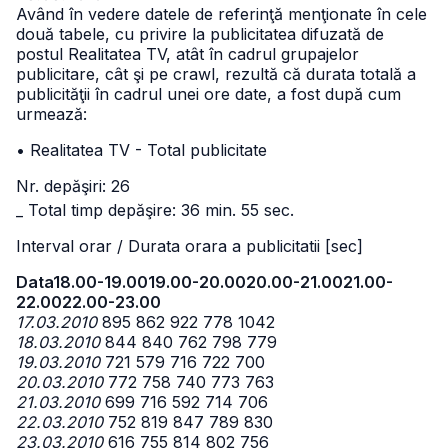
Având în vedere datele de referinţă menţionate în cele
două tabele, cu privire la publicitatea difuzată de
postul Realitatea TV, atât în cadrul grupajelor
publicitare, cât şi pe crawl, rezultă că durata totală a
publicităţii în cadrul unei ore date, a fost după cum
urmează:
• Realitatea TV - Total publicitate
Nr. depăşiri: 26
_ Total timp depăşire: 36 min. 55 sec.
Interval orar / Durata orara a publicitatii [sec]
Data
18.00-19.00
19.00-20.00
20.00-21.00
21.00-
22.00
22.00-23.00
17.03.2010
895 862 922 778 1042
18.03.2010
844 840 762 798 779
19.03.2010
721 579 716 722 700
20.03.2010
772 758 740 773 763
21.03.2010
699 716 592 714 706
22.03.2010
752 819 847 789 830
23.03.2010
616 755 814 802 756