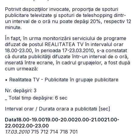
Potrivit dispoziţiilor invocate, proporţia de spoturi
publicitare televizate şi spoturi de teleshopping dintr-
un interval de o oră nu poate depăşi 20%, respectiv 12
minute.
În fapt, în urma monitorizării serviciului de programe
difuzat de postul REALITATEA TV în intervalul orar
18.00-23.00, în perioada 17-23.03.2010, s-a constatat
că durata publicităţii difuzate într-un interval de o oră,
inserată între ecrane, în cadrul grupajelor, a fost după
cum urmează:
• Realitatea TV - Publicitate în grupaje publicitare
Nr. depăşiri: 3
_ Total timp depăşire: 6 sec
Interval orar / Durata orara a publicitatii [sec]
Data
18.00-19.00
19.00-20.00
20.00-21.00
21.00-
22.00
22.00-23.00
17.03.2010
715 712 714 718 701