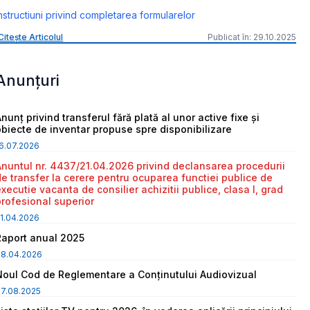
nstructiuni privind completarea formularelor
Citește Articolul
Publicat în: 29.10.2025
Anunțuri
nunț privind transferul fără plată al unor active fixe și
obiecte de inventar propuse spre disponibilizare
6.07.2026
Anuntul nr. 4437/21.04.2026 privind declansarea procedurii
de transfer la cerere pentru ocuparea functiei publice de
executie vacanta de consilier achizitii publice, clasa I, grad
profesional superior
1.04.2026
Raport anual 2025
08.04.2026
Noul Cod de Reglementare a Conținutului Audiovizual
7.08.2025