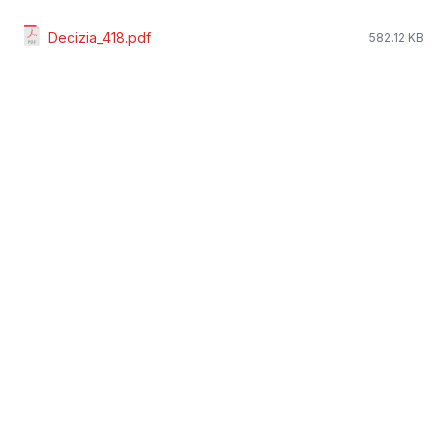
Decizia_418.pdf
582.12 KB