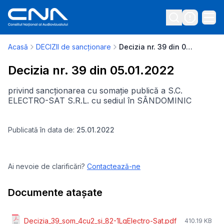
Acasă
DECIZII de sancționare
Decizia nr. 39 din 05.01.2022
Decizia nr. 39 din 05.01.2022
privind sancționarea cu somație publică a S.C.
ELECTRO-SAT S.R.L. cu sediul în SÂNDOMINIC
Publicată în data de:
25.01.2022
Ai nevoie de clarificări?
Contactează-ne
Documente atașate
Decizia_39_som_4cu2_si_82-1LgElectro-Sat.pdf
410.19 KB