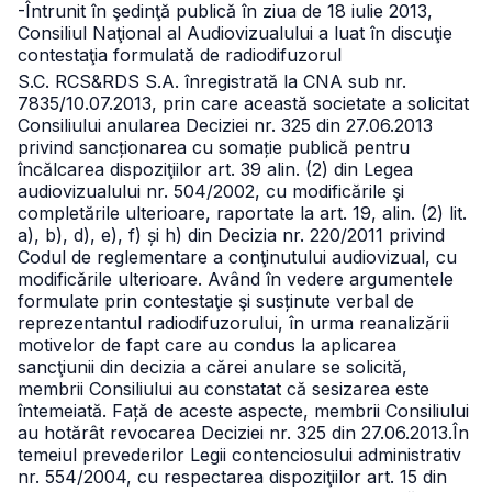
-Întrunit în şedinţă publică în ziua de 18 iulie 2013,
Consiliul Naţional al Audiovizualului a luat în discuţie
contestaţia formulată de radiodifuzorul
S.C. RCS&RDS S.A. înregistrată la CNA sub nr.
7835/10.07.2013, prin care această societate a solicitat
Consiliului anularea Deciziei nr. 325 din 27.06.2013
privind sancționarea cu somație publică pentru
încălcarea dispoziţiilor art. 39
alin. (2) din Legea
audiovizualului nr. 504/2002, cu modificările şi
completările ulterioare, raportate la art. 19, alin. (2) lit.
a), b), d), e), f) și h) din Decizia
nr. 220/2011 privind
Codul de reglementare a conţinutului audiovizual, cu
modificările ulterioare.
Având în vedere argumentele
formulate prin contestaţie şi susținute verbal de
reprezentantul radiodifuzorului, în urma reanalizării
motivelor de fapt care au condus la aplicarea
sancţiunii din decizia a cărei anulare se solicită,
membrii Consiliului au constatat că sesizarea este
întemeiată.
Față de aceste aspecte, membrii Consiliului
au hotărât revocarea Deciziei
nr. 325 din 27.06.2013.
În
temeiul prevederilor Legii contenciosului administrativ
nr. 554/2004, cu respectarea dispoziţiilor art. 15 din