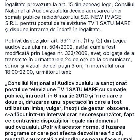
legalitate prevăzute la art. 15 din aceeaşi lege, Consiliul
Naţional al Audiovizualului decide adresarea unei
somaţii publice radiodifuzorului S.C. NEW IMAGE
S.R.L. pentru postul de televiziune TV 1 SATU MARE
şi dispune intrarea de îndată în legalitate.
Potrivit dispoziţiilor art. 93^1 alin. (1) şi (2) din Legea
audiovizualului nr. 504/2002, astfel cum a fost
modificată prin Legea nr. 333/2009, aveţi obligaţia de a
transmite în următoarele 24 de ore de la comunicare,
sonor şi vizual, de cel puţin 3 ori, în intervalul orar
18.00-22.00, următorul text:
„Consiliul Naţional al Audiovizualului a sancţionat
postul de televiziune TV 1 SATU MARE cu somaţie
publică, întrucât, în 6 martie 2010 şi în reluare a
doua zi, difuzarea unui spectacol în care a fost
utilizat un limbaj vulgar, însoţit de gesturi obscene,
s-a făcut într-un interval orar necorespunzător, fapt
ce contravine dispoziţiilor legale din domeniul
audiovizualului.Potrivit acestor norme, difuzarea
programelor care pot afecta dezvoltarea fizică,
mentală sau morală a minorilor se poate face numai