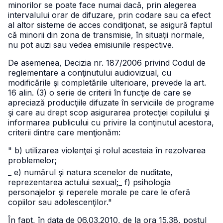
minorilor se poate face numai dacă, prin alegerea
intervalului orar de difuzare, prin codare sau ca efect
al altor sisteme de acces condiţionat, se asigură faptul
că minorii din zona de transmisie, în situaţii normale,
nu pot auzi sau vedea emisiunile respective.
De asemenea, Decizia nr. 187/2006 privind Codul de
reglementare a conţinutului audiovizual, cu
modificările şi completările ulterioare, prevede la art.
16 alin. (3) o serie de criterii în funcţie de care se
apreciază producţiile difuzate în serviciile de programe
şi care au drept scop asigurarea protecţiei copilului şi
informarea publicului cu privire la conţinutul acestora,
criterii dintre care menţionăm:
" b) utilizarea violenţei şi rolul acesteia în rezolvarea
problemelor;
_ e) numărul şi natura scenelor de nuditate,
reprezentarea actului sexual;
_ f) psihologia
personajelor şi reperele morale pe care le oferă
copiilor sau adolescenţilor."
În fapt, în data de 06.03.2010, de la ora 15.38, postul