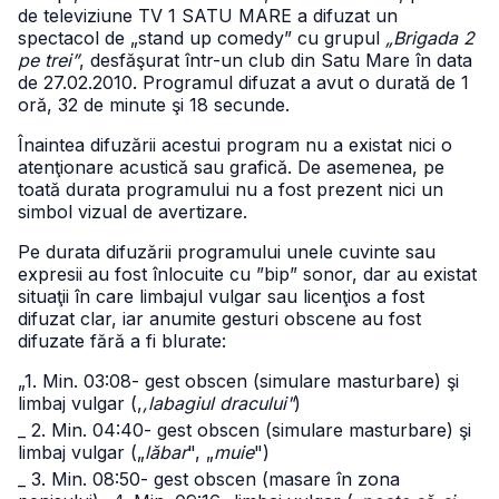
de televiziune TV 1 SATU MARE a difuzat un
spectacol de „stand up comedy” cu grupul
„Brigada 2
pe trei”
, desfăşurat într-un club din Satu Mare în data
de 27.02.2010. Programul difuzat a avut o durată de 1
oră, 32 de minute şi 18 secunde.
Înaintea difuzării acestui program nu a existat nici o
atenţionare acustică sau grafică. De asemenea, pe
toată durata programului nu a fost prezent nici un
simbol vizual de avertizare.
Pe durata difuzării programului unele cuvinte sau
expresii au fost înlocuite cu ”bip” sonor, dar au existat
situaţii în care limbajul vulgar sau licenţios a fost
difuzat clar, iar anumite gesturi obscene au fost
difuzate fără a fi blurate:
„1. Min. 03:08- gest obscen (simulare masturbare) şi
limbaj vulgar (,
,labagiul dracului"
)
_ 2. Min. 04:40- gest obscen (simulare masturbare) şi
limbaj vulgar („
lăbar
", „
muie
")
_ 3. Min. 08:50- gest obscen (masare în zona