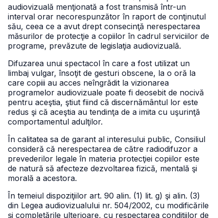
audiovizuală menţionată a fost transmisă într-un
interval orar necorespunzător în raport de conţinutul
său, ceea ce a avut drept consecinţă nerespectarea
măsurilor de protecţie a copiilor în cadrul serviciilor de
programe, prevăzute de legislaţia audiovizuală.
Difuzarea unui spectacol în care a fost utilizat un
limbaj vulgar, însoţit de gesturi obscene, la o oră la
care copiii au acces neîngrădit la vizionarea
programelor audiovizuale poate fi deosebit de nocivă
pentru aceştia, ştiut fiind că discernământul lor este
redus şi că aceştia au tendinţa de a imita cu uşurinţă
comportamentul adulţilor.
În calitatea sa de garant al interesului public, Consiliul
consideră că nerespectarea de către radiodifuzor a
prevederilor legale în materia protecţiei copiilor este
de natură să afecteze dezvoltarea fizică, mentală şi
morală a acestora.
În temeiul dispoziţiilor art. 90 alin. (1) lit. g) şi alin. (3)
din Legea audiovizualului nr. 504/2002, cu modificările
şi completările ulterioare, cu respectarea condiţiilor de