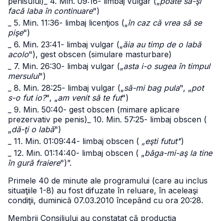
penisului)
_ 4. Min. 09:16- limbaj vulgar („
poate să-şi
facă laba în continuare
")
_ 5. Min. 11:36- limbaj licenţios („
în caz că vrea să se
pişe
")
_ 6. Min. 23:41- limbaj vulgar („
ăia au timp de o labă
acolo
"), gest obscen (simulare masturbare)
_ 7. Min. 26:30- limbaj vulgar („
asta i-o sugea în timpul
mersului
")
_ 8. Min. 28:25- limbaj vulgar („
să-mi bag pula
", „
pot
s-o fut io?
", „
am venit să te fut
")
_ 9. Min. 50:40- gest obscen (mimare aplicare
prezervativ pe penis)
_ 10. Min. 57:25- limbaj obscen (
„
dă-ţi o labă
")
_ 11. Min. 01:09:44- limbaj obscen (
„eşti futut’
’)
_ 12. Min. 01:14:40- limbaj obscen ( „
băga-mi-aş la tine
în gură fraiere
")”.
Primele 40 de minute ale programului (care au inclus
situaţiile 1-8) au fost difuzate în reluare, în aceleaşi
condiţii, duminică 07.03.2010 începând cu ora 20:28.
Membrii Consiliului au constatat că producţia