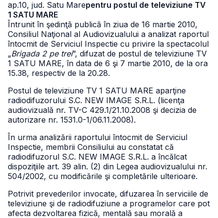
ap.10, jud. Satu Mare
pentru postul de televiziune TV
1 SATU MARE
Întrunit în şedinţă publică în ziua de 16 martie 2010,
Consiliul Naţional al Audiovizualului a analizat raportul
întocmit de Serviciul Inspectie cu privire la spectacolul
„
Brigada 2 pe trei
”, difuzat de postul de televiziune TV
1 SATU MARE, în data de 6 şi 7 martie 2010, de la ora
15.38, respectiv de la 20.28.
Postul de televiziune TV 1 SATU MARE aparţine
radiodifuzorului S.C. NEW IMAGE S.R.L. (licenţa
audiovizuală nr. TV-C 429.1/21.10.2008 şi decizia de
autorizare nr. 1531.0-1/06.11.2008).
În urma analizării raportului întocmit de Serviciul
Inspectie, membrii Consiliului au constatat că
radiodifuzorul S.C. NEW IMAGE S.R.L. a încălcat
dispoziţiile art. 39 alin. (2) din Legea audiovizualului nr.
504/2002, cu modificările şi completările ulterioare.
Potrivit prevederilor invocate, difuzarea în serviciile de
televiziune şi de radiodifuziune a programelor care pot
afecta dezvoltarea fizică, mentală sau morală a