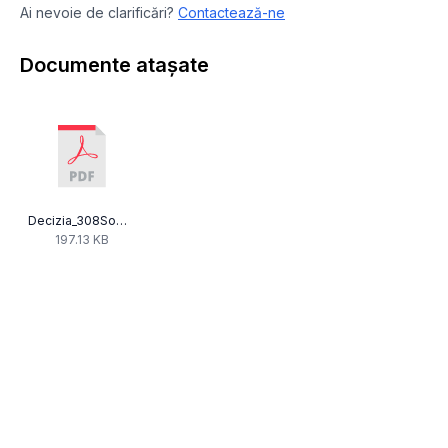
Ai nevoie de clarificări?
Contactează-ne
Documente atașate
Decizia_308Som-20_2_D_277_Radio_Banat.pdf
197.13 KB