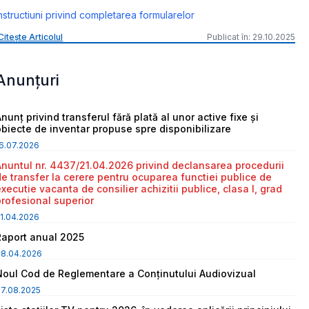
nstructiuni privind completarea formularelor
Citește Articolul
Publicat în: 29.10.2025
Anunțuri
nunț privind transferul fără plată al unor active fixe și
obiecte de inventar propuse spre disponibilizare
6.07.2026
Anuntul nr. 4437/21.04.2026 privind declansarea procedurii
de transfer la cerere pentru ocuparea functiei publice de
executie vacanta de consilier achizitii publice, clasa I, grad
profesional superior
1.04.2026
Raport anual 2025
08.04.2026
Noul Cod de Reglementare a Conținutului Audiovizual
7.08.2025