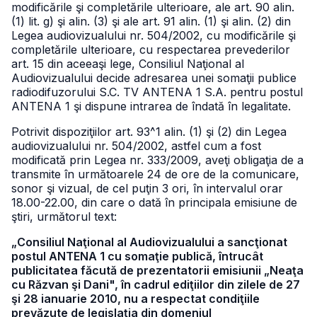
modificările şi completările ulterioare, ale art. 90 alin.
(1) lit. g) şi alin. (3) şi ale art. 91 alin. (1) şi alin. (2) din
Legea audiovizualului nr. 504/2002, cu modificările şi
completările ulterioare, cu respectarea prevederilor
art. 15 din aceeaşi lege, Consiliul Naţional al
Audiovizualului decide adresarea unei somaţii publice
radiodifuzorului S.C. TV ANTENA 1 S.A. pentru postul
ANTENA 1 şi dispune intrarea de îndată în legalitate.
Potrivit dispoziţiilor art. 93^1 alin. (1) şi (2) din Legea
audiovizualului nr. 504/2002, astfel cum a fost
modificată prin Legea nr. 333/2009, aveţi obligaţia de a
transmite în următoarele 24 de ore de la comunicare,
sonor şi vizual, de cel puţin 3 ori, în intervalul orar
18.00-22.00, din care o dată în principala emisiune de
ştiri, următorul text:
„Consiliul Naţional al Audiovizualului a sancţionat
postul ANTENA 1 cu somaţie publică, întrucât
publicitatea făcută de prezentatorii emisiunii „Neaţa
cu Răzvan şi Dani", în cadrul ediţiilor din zilele de 27
şi 28 ianuarie 2010, nu a respectat condiţiile
prevăzute de legislaţia din domeniul