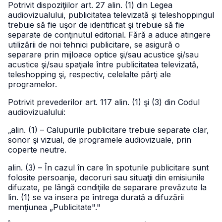
Potrivit dispoziţiilor art. 27 alin. (1) din Legea
audiovizualului, publicitatea televizată şi teleshoppingul
trebuie să fie uşor de identificat şi trebuie să fie
separate de conţinutul editorial. Fără a aduce atingere
utilizării de noi tehnici publicitare, se asigură o
separare prin mijloace optice şi/sau acustice şi/sau
acustice şi/sau spaţiale între publicitatea televizată,
teleshopping şi, respectiv, celelalte părţi ale
programelor.
Potrivit prevederilor art. 117 alin. (1) şi (3) din Codul
audiovizualului:
„alin. (1) – Calupurile publicitare trebuie separate clar,
sonor şi vizual, de programele audiovizuale, prin
coperte neutre.
alin. (3) – În cazul în care în spoturile publicitare sunt
folosite persoanje, decoruri sau situaţii din emisiunile
difuzate, pe lângă condiţiile de separare prevăzute la
lin. (1) se va insera pe întrega durată a difuzării
menţiunea „Publicitate"."