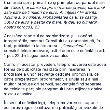
(n.n arată spre prima linie şi prim plan cu panoul mare
din studio)
, ai şansa să prinzi marele premiu, care anul
ăsta este de 1 milion de euro. Ai înţeles? Fii atentă.
Acuma ai 3 numere. Probabilitatea ca tu să câştigi
5000 de euro e destul de mare. Îţi dau eu numărul
nostru norocos, 23.
Analizând raportul de monitorizare şi vizionând
înregistrările, membrii Consiliului au constatat că, în
fapt, publicitatea la concursul
„Cancaniada’
’ a
consituit telepromovare, astfel cum este definită la art.
1 pct. 22 din Legea audiovizualului.
Conform acestor prevederi, telepromovarea este acea
formă de publicitate realizată prin inserarea în
programe a unor secvenţe dedicate promovării, de
către prezentatorii programelor, a unuia sau a mai
multor produse ori servicii, secvenţele fiind separate
de celelalte părţi ale programului prin mijloace optice
şi /sau acustice.
În sensul definiţiei legii, telepromovarea se supune
aceloraşi reguli de difuzare a publicităţii prevăzute de