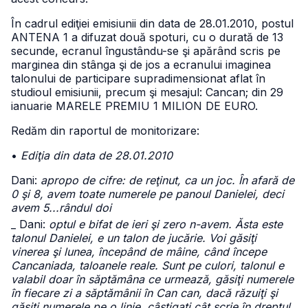
În cadrul ediţiei emisiunii din data de 28.01.2010, postul
ANTENA 1 a difuzat două spoturi, cu o durată de 13
secunde, ecranul îngustându-se şi apărând scris pe
marginea din stânga şi de jos a ecranului imaginea
talonului de participare supradimensionat aflat în
studioul emisiunii, precum şi mesajul: Cancan; din 29
ianuarie MARELE PREMIU 1 MILION DE EURO.
Redăm din raportul de monitorizare:
•
Ediţia din data de 28.01.2010
Dani:
apropo de cifre: de reţinut, ca un joc. În afară de
0 şi 8, avem toate numerele pe panoul Danielei, deci
avem 5...rândul doi
_ Dani:
optul e bifat de ieri şi zero n-avem. Ăsta este
talonul Danielei, e un talon de jucărie. Voi găsiţi
vinerea şi lunea, începând de mâine, când începe
Cancaniada, taloanele reale. Sunt pe culori, talonul e
valabil doar în săptămâna ce urmează, găsiţi numerele
în fiecare zi a săptămânii în Can can, dacă răzuiţi şi
găsiţi numerele pe o linie, câştigaţi cât scrie în dreptul