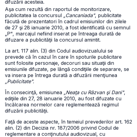
difuzării acesteia.
Aşa cum rezultă din raportul de monitorizare,
publicitatea la concursul
„Cancaniada"
, publicitate
făcută de prezentatori în cadrul emisiunilor din zilele
de 27 şi 28 ianuarie 2010, a fost identificată cu semnul
„P", marcajul nefiind inserat pe întreaga durată de
difuzare a publicităţii la concursul amintit.
La art. 117 alin. (3) din Codul audiovizualului se
prevede că în cazul în care în spoturile publicitare
sunt folosite personaje, decoruri sau situaţii din
emisiunile difuzate, pe lângă condiţiile de separare, se
va insera pe întrega durată a difuzării menţiunea
„Publicitate".
În consecinţă, emisiunea
„Neaţa cu Răzvan şi Dani"
,
ediţiile din 27, 28 ianuarie 2010, au fost difuzate cu
încălcarea normelor care reglementează regimul
difuzării publicităţii.
Faţă de aceste aspecte, în temeiul prevederilor art. 162
alin. (2) din Decizia nr. 187/2006 privind Codul de
reglementare a conţinutului audiovizual, cu