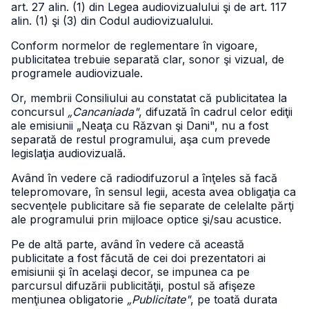
art. 27 alin. (1) din Legea audiovizualului şi de art. 117
alin. (1) şi (3) din Codul audiovizualului.
Conform normelor de reglementare în vigoare,
publicitatea trebuie separată clar, sonor şi vizual, de
programele audiovizuale.
Or, membrii Consiliului au constatat că publicitatea la
concursul
„Cancaniada"
, difuzată în cadrul celor ediţii
ale emisiunii „Neaţa cu Răzvan şi Dani", nu a fost
separată de restul programului, aşa cum prevede
legislaţia audiovizuală.
Având în vedere că radiodifuzorul a înţeles să facă
telepromovare, în sensul legii, acesta avea obligaţia ca
secvenţele publicitare să fie separate de celelalte părţi
ale programului prin mijloace optice şi/sau acustice.
Pe de altă parte, având în vedere că această
publicitate a fost făcută de cei doi prezentatori ai
emisiunii şi în acelaşi decor, se impunea ca pe
parcursul difuzării publicităţii, postul să afişeze
menţiunea obligatorie
„Publicitate"
, pe toată durata