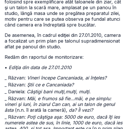
folosind spre exemplificare atât taloanele din ziar, cât
şi un talon la scară mare, amplasat pe un panou în
studio, lângă masa unde se pregătea preparatul zilei,
motiv pentru care se putea observa pe fundal atunci
când camera era îndreptată spre bucătar.
De asemenea, în cadrul ediţiei din 27.01.2010, camera
a focalizat un prim plan pe talonul supradimensionat
aflat pe panoul din studio.
Redăm din raportul de monitorizare:
•
Ediţia din data de 27.01.2010
_ Răzvan:
Vineri începe Cancaniada, ai înţeles?
_ Răzvan:
Ştii ce e Cancaniada?
_ Daniela:
Câştigi bani mulţi,mulţi, mulţi.
_ Răzvan:
Măi, e frumos să fie…măi, e pe simplu:
vineri şi luni, în ziarul Can can, ai un talon de genul
ăsta
(n.n. îl arată la cameră),
da? Îl vezi?
_ Răzvan:
Poţi câştiga aşa: 5000 de euro, dacă îţi ies
numerele astea de sus, în linie, 1000 de euro, dacă ies
astea, 400, şi tot aşa. Important este ca
(n.n prim plan