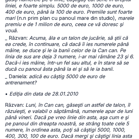
liniei, e foarte simplu. 5000 de euro, 1000 de euro,
400 de euro, până la 100 de euro. Premiile sunt foarte
mari
(n.n prim plan cu panoul mare din studio),
marele
premiu e de 1 milion de euro, ceea ce vă doresc şi
vouă.
_ Răzvan:
Acuma, ăla e un talon de jucărie, să ştii că
ea crede, în continuare, că dacă îi ies numerele până
mâine, se duce şi le ia banii celor de la Can can. Pe
linia de sus are deja 3 numere, i-ar mai rămâne 23 şi 6.
Dacă-i ies mâine, într-un fel sau altul, e în stare să se
ducă cu panoul ăsta până la ei şi să le ia banii.
_ Daniela:
adică eu câştig 5000 de euro de
antrenament?
•
Ediţia din data de 28.01.2010
Răzvan:
Luni, în Can can, găseşti un astfel de talon, îl
răzuieşti, e valabil o săptămână, numerele apar de luni
până vineri. Dacă pe vreo linie din asta, aşa cum e şi
pe panoul din dreapta noastră, se strâng toate cele 5
numere, în ordinea asta, poţi să câştigi 5000, 1000,
400, 300, 100 de euro. Dacă mergi şi câştigi linia asta