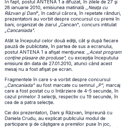
În fapt, postul ANTENA 1 a difuzat, în zilele de 27 şi
28 ianuarie 2010, emisiunea matinală ,
,Neaţa cu
Răzvan şi Dani
", în cadrul cărora, în repetate rânduri,
prezentatorii au vorbit despre concursul cu premii în
bani, organizat de ziarul „Cancan", concurs intitulat
„Cancaniada’
’.
Atât la începutul celor două ediţii, cât şi după fiecare
pauză de publicitate, în partea de sus a ecranului,
postul ANTENA 1 a afişat menţiunea: ,
,Acest program
conţine plasare de produse",
cu excepţia începutului
emisiunii din data de 27.01.2010, atunci când acest
mesaj nu a fost afişat pe ecran.
Fragmentele în care s-a vorbit despre concursul
,
,Cancaniada’
’ au fost marcate cu semnul
„P"
, marcaj
care a fost postat cu o întârziere de 4-5 secunde, în
cazul primelor 3 selecţii, respectiv cu 19 secunde, în
cea de a patra selecţie.
Cei doi prezentatori, Dani şi Răzvan, împreună cu
Daniela Crudu, au explicat publicului modul de
participare şi de câştigare a premiilor puse în joc,