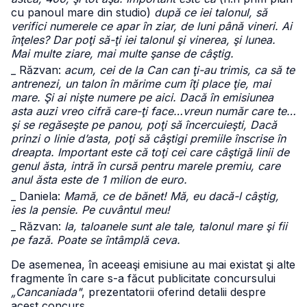
cu panoul mare din studio)
după ce iei talonul, să
verifici numerele ce apar în ziar, de luni până vineri. Ai
înţeles? Dar poţi să-ţi iei talonul şi vinerea, şi lunea.
Mai multe ziare, mai multe şanse de câştig.
_ Răzvan:
acum, cei de la Can can ţi-au trimis, ca să te
antrenezi, un talon în mărime cum îţi place ţie, mai
mare. Şi ai nişte numere pe aici. Dacă în emisiunea
asta auzi vreo cifră care-ţi face…vreun număr care te…
şi se regăseşte pe panou, poţi să încercuieşti, Dacă
prinzi o linie d’asta, poţi să câştigi premiile înscrise în
dreapta. Important este că toţi cei care câştigă linii de
genul ăsta, intră în cursă pentru marele premiu, care
anul ăsta este de 1 milion de euro.
_ Daniela:
Mamă, ce de bănet! Mă, eu dacă-l câştig,
ies la pensie. Pe cuvântul meu!
_ Răzvan:
Ia, taloanele sunt ale tale, talonul mare şi fii
pe fază. Poate se întâmplă ceva.
De asemenea, în aceeaşi emisiune au mai existat şi alte
fragmente în care s-a făcut publicitate concursului
„Cancaniada"
, prezentatorii oferind detalii despre
acest concurs.