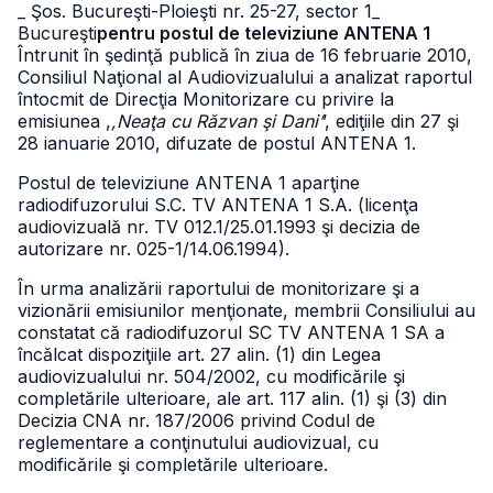
_ Şos. Bucureşti-Ploieşti nr. 25-27, sector 1
_
Bucureşti
pentru postul de televiziune ANTENA 1
Întrunit în şedinţă publică în ziua de 16 februarie 2010,
Consiliul Naţional al Audiovizualului a analizat raportul
întocmit de Direcţia Monitorizare cu privire la
emisiunea ,
,Neaţa cu Răzvan şi Dani’
’, ediţiile din 27 şi
28 ianuarie 2010, difuzate de postul ANTENA 1.
Postul de televiziune ANTENA 1 aparţine
radiodifuzorului S.C. TV ANTENA 1 S.A. (licenţa
audiovizuală nr. TV 012.1/25.01.1993 şi decizia de
autorizare nr. 025-1/14.06.1994).
În urma analizării raportului de monitorizare şi a
vizionării emisiunilor menţionate, membrii Consiliului au
constatat că radiodifuzorul SC TV ANTENA 1 SA a
încălcat dispoziţiile art. 27 alin. (1) din Legea
audiovizualului nr. 504/2002, cu modificările şi
completările ulterioare, ale art. 117 alin. (1) şi (3) din
Decizia CNA nr. 187/2006 privind Codul de
reglementare a conţinutului audiovizual, cu
modificările şi completările ulterioare.