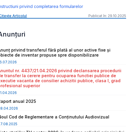
nstructiuni privind completarea formularelor
Citește Articolul
Publicat în: 29.10.2025
Anunțuri
nunț privind transferul fără plată al unor active fixe și
obiecte de inventar propuse spre disponibilizare
6.07.2026
Anuntul nr. 4437/21.04.2026 privind declansarea procedurii
de transfer la cerere pentru ocuparea functiei publice de
executie vacanta de consilier achizitii publice, clasa I, grad
profesional superior
1.04.2026
Raport anual 2025
08.04.2026
Noul Cod de Reglementare a Conținutului Audiovizual
7.08.2025