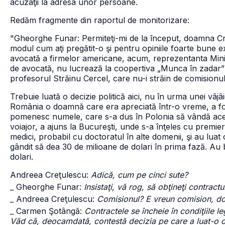
acuzaţii la adresa unor persoane.
Redăm fragmente din raportul de monitorizare:
"Gheorghe Funar: Permiteţi-mi de la început, doamna Cre
modul cum aţi pregătit-o şi pentru opiniile foarte bune e
avocată a firmelor americane, acum, reprezentanta Minist
de avocată, nu lucrează la coopertiva „Munca în zadar” şi
profesorul Străinu Cercel, care nu-i străin de comisionu
Trebuie luată o decizie politică aici, nu în urma unei vâjâi
România o doamnă care era apreciată într-o vreme, a fost
pomenesc numele, care s-a dus în Polonia să vândă acest
voiajor, a ajuns la Bucureşti, unde s-a înţeles cu premier
medici, probabil cu doctoratul în alte domenii, şi au lua
gândit să dea 30 de milioane de dolari în prima fază. Au
dolari.
Andreea Creţulescu:
Adică, cum pe cinci sute?
_ Gheorghe Funar:
Insistaţi, vă rog, să obţineţi contract
_ Andreea Creţulescu:
Comisionul? E vreun comision, do
_ Carmen Şotângă:
Contractele se încheie în condiţiile l
Văd că, deocamdată, contestă decizia pe care a luat-o d