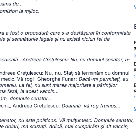
eama de...
omision la mijloc.
ra a fost o procedură care s-a desfăşurat în conformitate
e şi semnăturile legale şi nu există niciun fel de
ș
 medicală...Andreea Creţulescu: Nu, cu domnul senator, n-
ș
ndreea Creţulescu: Nu, nu. Staţi să terminăm cu domnul
1
 medic. Vă rog!
_ Gheorghe Funar:
Dacă-mi permiteţi, eu
omeniu. La fel, nu sunt marea majoritate a părinţilor
ș
ima fază, la acest vaccin...
1
tăm, domnule senator...
cin.
_ Andreea Creţulescu:
Doamnă, vă rog frumos...
 senator, nu este politicos. Vă mulţumesc. Domnule senator,
De dolari, mă scuzaţi. Adică, mai cumpărăm şi alt vaccin,