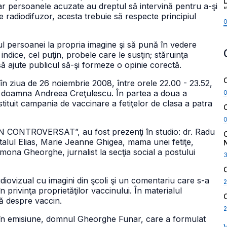
L
 iar persoanele acuzate au dreptul să intervină pentru a-şi
 radiodifuzor, acesta trebuie să respecte principiul
tul persoanei la propria imagine şi să pună în vedere
indice, cel puţin, probele care le susţin; stăruinţa
să ajute publicul să-şi formeze o opinie corectă.
în ziua de 26 noiembrie 2008, între orele 22.00 - 23.52,
de doamna Andreea Creţulescu. În partea a doua a
nstituit campania de vaccinare a fetiţelor de clasa a patra
CIN CONTROVERSAT”, au fost prezenţi în studio: dr. Radu
italul Elias, Marie Jeanne Ghigea, mama unei fetiţe,
imona Gheorghe, jurnalist la secţia social a postului
diovizual cu imagini din şcoli şi un comentariu care s-a
2
în privinţa proprietăţilor vaccinului. În materialul
vă despre vaccin.
2
c, în emisiune, domnul Gheorghe Funar, care a formulat