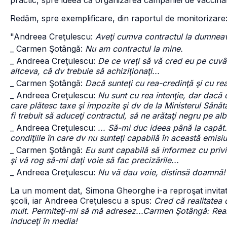
practic, spre ideea că organizarea campaniei de vaccina
Redăm, spre exemplificare, din raportul de monitorizare
"Andreea Creţulescu:
Aveţi cumva contractul la dumneavo
_ Carmen Şotângă:
Nu am contractul la mine.
_ Andreea Creţulescu:
De ce vreţi să vă cred eu pe cuvân
altceva, că dv trebuie să achiziţionaţi...
_ Carmen Şotângă:
Dacă sunteţi cu rea-credinţă şi cu rea 
_ Andreea Creţulescu:
Nu sunt cu rea intenţie, dar dacă 
care plătesc taxe şi impozite şi dv de la Ministerul Sănătă
fi trebuit să aduceţi contractul, să ne arătaţi negru pe al
_ Andreea Creţulescu:
... Să-mi duc ideea până la capă
condiţiile în care dv nu sunteţi capabilă în această emisi
_ Carmen Şotângă:
Eu sunt capabilă să informez cu priv
şi vă rog să-mi daţi voie să fac precizările...
_ Andreea Creţulescu:
Nu vă dau voie, distinsă doamnă!
La un moment dat, Simona Gheorghe i-a reproşat invitatei
şcoli, iar Andreea Creţulescu a spus:
Cred că realitatea d
mult. Permiteţi-mi să mă adresez...Carmen Şotângă: Reali
induceţi în media!