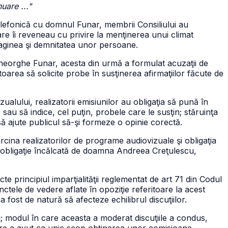
uare ..."
elefonică cu domnul Funar, membrii Consiliului au
are îi reveneau cu privire la menţinerea unui climat
 imaginea şi demnitatea unor persoane.
Gheorghe Funar, acesta din urmă a formulat acuzaţii de
rea să solicite probe în susţinerea afirmaţiilor făcute de
izualului, realizatorii emisiunilor au obligaţia să pună în
sau să indice, cel puţin, probele care le susţin; stăruinţa
să ajute publicul să-şi formeze o opinie corectă.
sarcina realizatorilor de programe audiovizuale şi obligaţia
, obligaţie încălcată de doamna Andreea Creţulescu,
te principiul imparţialităţii reglementat de art 71 din Codul
ctele de vedere aflate în opoziţie referitoare la acest
a fost de natură să afecteze echilibrul discuţiilor.
u; modul în care aceasta a moderat discuţiile a condus,