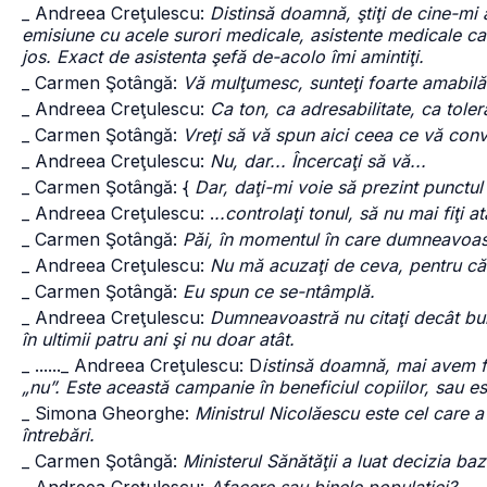
_ Andreea Creţulescu:
Distinsă doamnă, ştiţi de cine-mi
emisiune cu acele surori medicale, asistente medicale ca
jos. Exact de asistenta şefă de-acolo îmi amintiţi.
_ Carmen Şotângă:
Vă mulţumesc, sunteţi foarte amabilă
_ Andreea Creţulescu:
Ca ton, ca adresabilitate, ca tolera
_ Carmen Şotângă:
Vreţi să vă spun aici ceea ce vă co
_ Andreea Creţulescu:
Nu, dar... Încercaţi să vă...
_ Carmen Şotângă: {
Dar, daţi-mi voie să prezint punctul
_ Andreea Creţulescu: .
..controlaţi tonul, să nu mai fiţi 
_ Carmen Şotângă:
Păi, în momentul în care dumneavoast
_ Andreea Creţulescu:
Nu mă acuzaţi de ceva, pentru că e
_ Carmen Şotângă:
Eu spun ce se-ntâmplă.
_ Andreea Creţulescu:
Dumneavoastră nu citaţi decât bun
în ultimii patru ani şi nu doar atât.
_ ......
_ Andreea Creţulescu: D
istinsă doamnă, mai avem f
„nu”. Este această campanie în beneficiul copiilor, sau es
_ Simona Gheorghe:
Ministrul Nicolăescu este cel care a
întrebări.
_ Carmen Şotângă:
Ministerul Sănătăţii a luat decizia ba