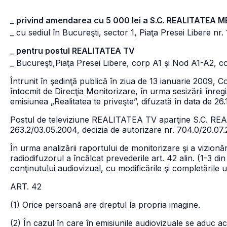
_
privind amendarea cu 5 000 lei a S.C. REALITATEA M
_ cu sediul în Bucureşti, sector 1, Piaţa Presei Libere nr
_
pentru postul REALITATEA TV
_ Bucureşti,Piaţa Presei Libere, corp A1 şi Nod A1-A2, 
Întrunit în şedinţă publică în ziua de 13 ianuarie 2009, Co
întocmit de Direcţia Monitorizare, în urma sesizării înreg
emisiunea „Realitatea te priveşte”, difuzată în data de 
Postul de televiziune REALITATEA TV aparţine S.C. REA
263.2/03.05.2004, decizia de autorizare nr. 704.0/20.07
În urma analizării raportului de monitorizare şi a vizionăr
radiodifuzorul a încălcat prevederile art. 42 alin. (1-3 
conţinutului audiovizual, cu modificările şi completările u
ART. 42
(1) Orice persoană are dreptul la propria imagine.
(2) În cazul în care în emisiunile audiovizuale se aduc 