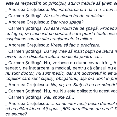
este să respectăm un principiu, atunci trebuie să ţinem s
_ Andreea Creţulescu:
Nu, întrebarea era dacă e vreun c
_ Carmen Şotângă:
Nu este niciun fel de comision.
_ Andreea Creţulescu:
Dar vreo şpagă?
_ Carmen Şotângă:
Nu este niciun fel de şpagă. Procedu
cu legea, s-a încheiat un contract care poartă toate avizel
suspiciune sau de alte aranjamente la mijloc.
_ Andreea Creţulescu:
Vreau să fac o precizare.
_ Carmen Şotângă:
Dar aş vrea să insist puţin pe latura
avem ce să discutăm latură medicală pentru că...
_ Carmen Şotângă: Nu, vorbesc cu dumneavoastră...
_ A
senator, ne întoarcem la medical, pentru că dânsul nu e
nu sunt doctor, nu sunt medic, dar am doctoratul în alt d
copiilor care sunt supuşi, obligatoriu, aşa s-a dorit în pr
_ Andreea Creţulescu:
Nu, nu, nu. Staţi să nu ne-ndepăr
_ Carmen Şotângă: Nu, nu. Nu este obligatoriu acest vac
_ Carmen Şotângă:
Păi, spune că...
_ Andreea Creţulescu:
... să nu interveniţi peste domnul
să nu uităm ideea. Aţi spus: „500 de milioane de euro”. 
ce anume?