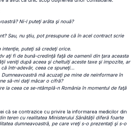
re a avut ca unic scop obţinerea unor comisioane.
:
astră? Ni-l puteţi arăta şi nouă?
t? Sau, nu ştiu, pot presupune că în acel contract scrie
intenţie, puteţi să credeţi orice.
dv aţi fi de bună-credinţă faţă de oamenii din ţara aceasta
ţii veniţi după aceea şi cheltuiţi aceste taxe şi impozite, ar
b că într-adevăr, ceea ce spuneţi...
t. Dumneavoastră mă acuzaţi pe mine de neinformare în
une să-mi daţi măcar o cifră?
ire la ceea ce se-ntâmplă-n România în momentul de faţă
 că se contrazice cu privire la informarea medicilor din
in teren cu realitatea Ministerului Sănătăţii diferă foarte
tatea dumneavoastră, pe care vreţi s-o prezentaţi şi s-o