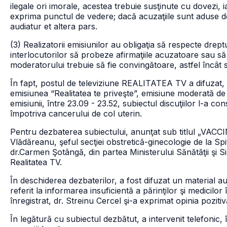
ilegale ori imorale, acestea trebuie susţinute cu dovezi,
exprima punctul de vedere; dacă acuzaţiile sunt aduse de
audiatur et altera pars.
(3) Realizatorii emisiunilor au obligaţia să respecte drep
interlocutorilor să probeze afirmaţiile acuzatoare sau să 
moderatorului trebuie să fie convingătoare, astfel încât 
În fapt, postul de televiziune REALITATEA TV a difuzat, 
emisiunea “Realitatea te priveşte”, emisiune moderată 
emisiunii, între 23.09 - 23.52, subiectul discuţiilor l-a co
împotriva cancerului de col uterin.
Pentru dezbaterea subiectului, anunţat sub titlul „VAC
Vlădăreanu, şeful secţiei obstretică-ginecologie de la Sp
dr.Carmen Şotângă, din partea Ministerului Sănătăţii şi S
Realitatea TV.
În deschiderea dezbaterilor, a fost difuzat un material au
referit la informarea insuficientă a părinţilor şi medicilor 
înregistrat, dr. Streinu Cercel şi-a exprimat opinia poziti
În legătură cu subiectul dezbătut, a intervenit telefoni