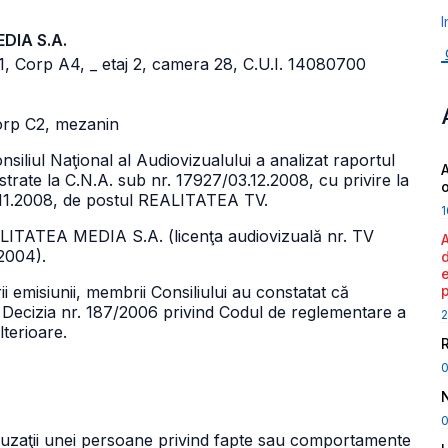
I
EDIA S.A.
. 1, Corp A4,
_ etaj 2, camera 28, C.U.I. 14080700
corp C2, mezanin
nsiliul Naţional al Audiovizualului a analizat raportul
A
istrate la C.N.A. sub nr. 17927/03.12.2008, cu privire la
26.11.2008, de postul REALITATEA TV.
1
LITATEA MEDIA S.A. (licenţa audiovizuală nr. TV
.2004).
ii emisiunii, membrii Consiliului au constatat că
din Decizia nr. 187/2006 privind Codul de reglementare a
2
lterioare.
0
acuzaţii unei persoane privind fapte sau comportamente