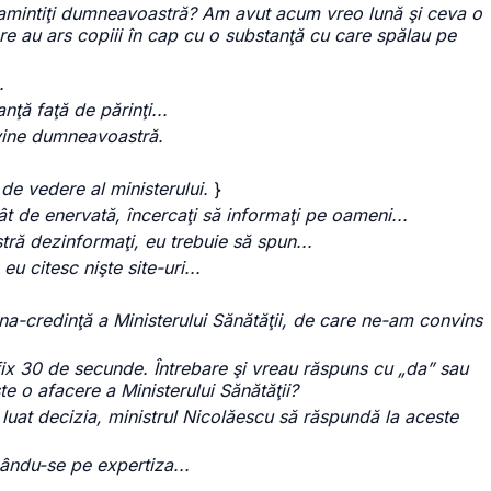
 amintiţi dumneavoastră? Am avut acum vreo lună şi ceva o
re au ars copiii în cap cu o substanţă cu care spălau pe
.
nţă faţă de părinţi...
nvine dumneavoastră.
 de vedere al ministerului.
}
atât de enervată, încercaţi să informaţi pe oameni...
ră dezinformaţi, eu trebuie să spun...
u citesc nişte site-uri...
a-credinţă a Ministerului Sănătăţii, de care ne-am convins
ix 30 de secunde. Întrebare şi vreau răspuns cu „da” sau
te o afacere a Ministerului Sănătăţii?
 luat decizia, ministrul Nicolăescu să răspundă la aceste
zându-se pe expertiza...