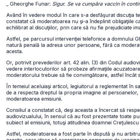
_ Gheorghe Funar:
Sigur. Se va cumpăra vaccin în contin
Având în vedere modul în care s-a desfăşurat discuţia t
constatat că moderatoarea nu şi-a îndeplinit obligaţiile c
echilibrat al discuţiilor, prin care să nu fie prejudiciate
Astfel, pe parcursul intervenţiei telefonice a domnului 
natură penală la adresa unor persoane, fără ca moderatoa
acesta.
Or, potrivit prevederilor art. 42 alin. (3) din Codul audiov
vedere interlocutorilor să probeze afirmaţiile acuzatoare 
moderatorului trebuie să fie convingătoare, astfel încât 
În temeiul aceluiaşi articol, legiuitorul a reglementat în 
de a respecta dreptul la propria imagine al persoanelor
moderatoarea emisiunii.
Consiliul a constatat că, deşi aceasta a încercat să respec
audiovizualului, în sensul că au fost prezentate toate pun
subiect al emisiunii, totuşi atitudinea doamnei Creţulescu 
Astfel, moderatoarea a fost parte în dispută şi nu arbitr