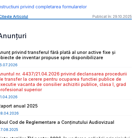
nstructiuni privind completarea formularelor
Citește Articolul
Publicat în: 29.10.2025
Anunțuri
nunț privind transferul fără plată al unor active fixe și
obiecte de inventar propuse spre disponibilizare
6.07.2026
Anuntul nr. 4437/21.04.2026 privind declansarea procedurii
de transfer la cerere pentru ocuparea functiei publice de
executie vacanta de consilier achizitii publice, clasa I, grad
profesional superior
1.04.2026
Raport anual 2025
08.04.2026
Noul Cod de Reglementare a Conținutului Audiovizual
7.08.2025