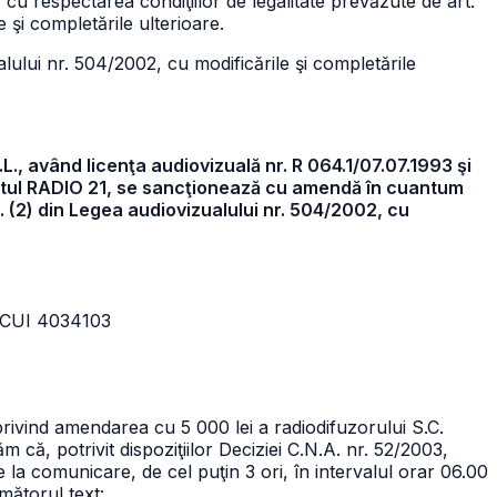
 respectarea condiţiilor de legalitate prevăzute de art.
 şi completările ulterioare.
zualului nr. 504/2002, cu modificările şi completările
L., având licenţa audiovizuală nr. R 064.1/07.07.1993 şi
ostul RADIO 21, se sancţionează cu amendă în cuantum
n. (2) din Legea audiovizualului nr. 504/2002, cu
, CUI 4034103
privind amendarea cu 5 000 lei a radiodifuzorului S.C.
că, potrivit dispoziţiilor Deciziei C.N.A. nr. 52/2003,
 la comunicare, de cel puţin 3 ori, în intervalul orar 06.00
rmătorul text: