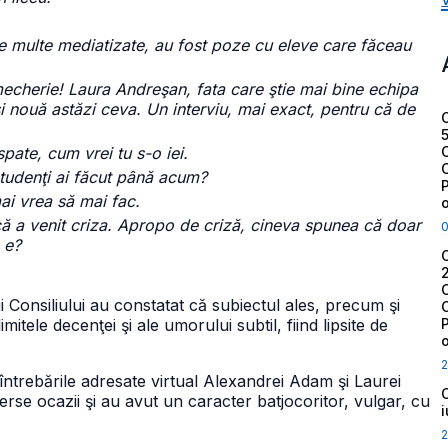
e multe mediatizate, au fost poze cu eleve care făceau
mecherie! Laura Andreşan, fata care ştie mai bine echipa
şi nouă astăzi ceva. Un interviu, mai exact, pentru că de
pate, cum vrei tu s-o iei.
studenţi ai făcut până acum?
ai vrea să mai fac.
ă a venit criza. Apropo de criză, cineva spunea că doar
 e?
ii Consiliului au constatat că subiectul ales, precum şi
itele decenţei şi ale umorului subtil, fiind lipsite de
2
întrebările adresate virtual Alexandrei Adam şi Laurei
erse ocazii şi au avut un caracter batjocoritor, vulgar, cu
2