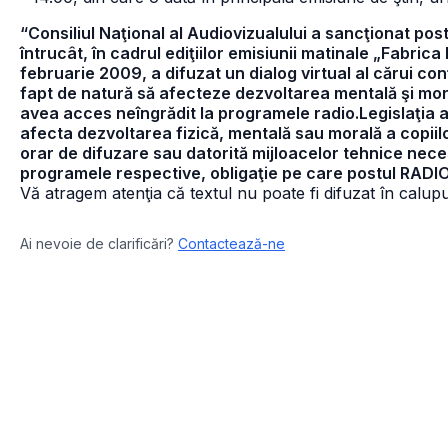
“Consiliul Naţional al Audiovizualului a sancţionat po
întrucât, în cadrul ediţiilor emisiunii matinale „Fabrica
februarie 2009, a difuzat un dialog virtual al cărui co
fapt de natură să afecteze dezvoltarea mentală şi moral
avea acces neîngrădit la programele radio.Legislaţia
afecta dezvoltarea fizică, mentală sau morală a copiil
orar de difuzare sau datorită mijloacelor tehnice nece
programele respective, obligaţie pe care postul RADIO
Vă atragem atenţia că textul nu poate fi difuzat în calupur
Ai nevoie de clarificări?
Contactează-ne