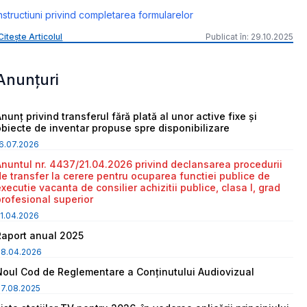
nstructiuni privind completarea formularelor
Citește Articolul
Publicat în: 29.10.2025
Anunțuri
nunț privind transferul fără plată al unor active fixe și
obiecte de inventar propuse spre disponibilizare
6.07.2026
Anuntul nr. 4437/21.04.2026 privind declansarea procedurii
de transfer la cerere pentru ocuparea functiei publice de
executie vacanta de consilier achizitii publice, clasa I, grad
profesional superior
1.04.2026
Raport anual 2025
08.04.2026
Noul Cod de Reglementare a Conținutului Audiovizual
7.08.2025