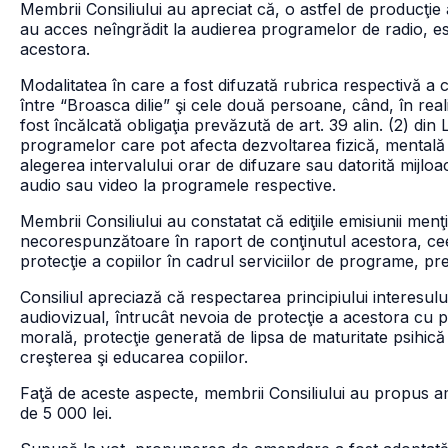
Membrii Consiliului au apreciat că, o astfel de producţie 
au acces neîngrădit la audierea programelor de radio, e
acestora.
Modalitatea în care a fost difuzată rubrica respectivă a c
între “Broasca dilie” şi cele două persoane, când, în reali
fost încălcată obligaţia prevăzută de art. 39 alin. (2) din 
programelor care pot afecta dezvoltarea fizică, mentală
alegerea intervalului orar de difuzare sau datorită mijlo
audio sau video la programele respective.
Membrii Consiliului au constatat că ediţiile emisiunii menţ
necorespunzătoare în raport de conţinutul acestora, ce
protecţie a copiilor în cadrul serviciilor de programe, p
Consiliul apreciază că respectarea principiului interesul
audiovizual, întrucât nevoia de protecţie a acestora cu p
morală, protecţie generată de lipsa de maturitate psihică 
creşterea şi educarea copiilor.
Faţă de aceste aspecte, membrii Consiliului au propus 
de 5 000 lei.