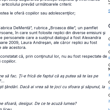
L
le articolului prevăd următoarele criterii:
stea le oferă copiilor sau adolescenţilor;
„Fabrica DeMentă”, rubrica „Broasca dilie”, un pamflet
oane, în care sunt folosite replici din diverse emisiuni şi
ntre persoanele care a susţinut dialogul a fost Alexandra
ruarie 2009, Laura Andreşan, ale căror replici au fost
e ale acestora.
 constatat că, prin conţinutul lor, nu au fost respectate de
 copiilor.
e să fac. Ţi-e frică de faptul că aş putea să te las pe
...
i ţăndări. Dacă ai vrea să te joci cu sfoara şi săpunul, la
2
2
pe sfoară, desigur. De ce te acuză lumea?
 liceu.