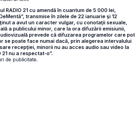
stul RADIO 21 cu amendă în cuantum de 5 000 lei,
 DeMentă”, transmise în zilele de 22 ianuarie şi 12
nţinut a avut un caracter vulgar, cu conotaţii sexuale,
ă a publicului minor, care la ora difuzării emisiunii,
 audiovizuală prevede că difuzarea programelor care pot
or se poate face numai dacă, prin alegerea intervalului
sare recepţiei, minorii nu au acces audio sau video la
 21 nu a respectat-o”.
i de publicitate.