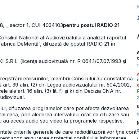
I
38,
_ sector 1, CUI 4034103
pentru postul RADIO 21
onsiliul Naţional al Audiovizualului a analizat raportul
„Fabrica DeMentă”, difuzată de postul RADIO 21 în
A
 S.R.L. (licenţa audiovizuală nr. R 064.1/07.07.1993 şi
1
registrării emisiunilor, membrii Consiliului au constatat că
art. 39 alin. (2) din Legea audiovizualului nr. 504/2002,
 ale art. 16 alin. (3) lit. f) şi k) din Decizia CNA nr.
udiovizual.
2
ualului, difuzarea programelor care pot afecta dezvoltarea
ai dacă, prin alegerea intervalului orar de difuzare sau
 nu au acces audio sau video la programele respective.
0
ntate criteriile generale de care radiodifuzorii vor ţine cont
 drept scop asigurarea protecţiei copilului şi informarea