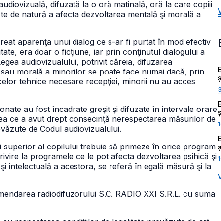
audiovizuală, difuzată la o oră matinală, oră la care copiii
ste de natură a afecta dezvoltarea mentală şi morală a
reat aparenţa unui dialog ce s-ar fi purtat în mod efectiv
tate, era doar o ficţiune, iar prin conţinutul dialogului a
Legea audiovizualului, potrivit căreia, difuzarea
 sau morală a minorilor se poate face numai dacă, prin
ș
acelor tehnice necesare recepţiei, minorii nu au acces
ionate au fost încadrate greşit şi difuzate în intervale orare
ș
ea ce a avut drept consecinţă nerespectarea măsurilor de
1
revăzute de Codul audiovizualului.
ui superior al copilului trebuie să primeze în orice program
ș
rivire la programele ce le pot afecta dezvoltarea psihică şi
1
şi intelectuală a acestora, se referă în egală măsură şi la
amendarea radiodifuzorului S.C. RADIO XXI S.R.L. cu suma