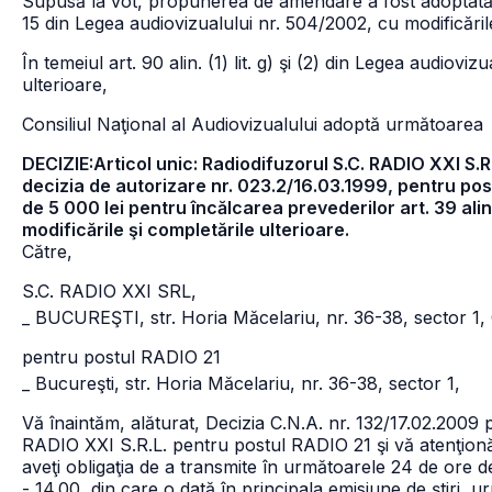
Supusă la vot, propunerea de amendare a fost adoptată cu
15 din Legea audiovizualului nr. 504/2002, cu modificările
În temeiul art. 90 alin. (1) lit. g) şi (2) din Legea audiovi
ulterioare,
Consiliul Naţional al Audiovizualului adoptă următoarea
DECIZIE:Articol unic: Radiodifuzorul S.C. RADIO XXI S.R.
decizia de autorizare nr. 023.2/16.03.1999, pentru p
de 5 000 lei pentru încălcarea prevederilor art. 39 ali
modificările şi completările ulterioare.
Către,
S.C. RADIO XXI SRL,
_ BUCUREŞTI, str. Horia Măcelariu, nr. 36-38, sector 1
pentru postul RADIO 21
_ Bucureşti, str. Horia Măcelariu, nr. 36-38, sector 1,
Vă înaintăm, alăturat, Decizia C.N.A. nr. 132/17.02.2009 
RADIO XXI S.R.L. pentru postul RADIO 21 şi vă atenţionăm 
aveţi obligaţia de a transmite în următoarele 24 de ore de
- 14.00, din care o dată în principala emisiune de ştiri, u