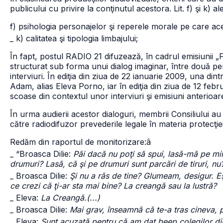
publicului cu privire la conţinutul acestora. Lit. f) şi k) a
f) psihologia personajelor şi reperele morale pe care ace
_ k) calitatea şi tipologia limbajului;
În fapt, postul RADIO 21 difuzează, în cadrul emisiunii 
structurat sub forma unui dialog imaginar, între două pers
interviuri. În ediţia din ziua de 22 ianuarie 2009, una di
Adam, alias Eleva Porno, iar în ediţia din ziua de 12 feb
scoase din contextul unor interviuri şi emisiuni anterioar
În urma audierii acestor dialoguri, membrii Consiliului au
către radiodifuzor prevederile legale în materia protecţiei
Redăm din raportul de monitorizare:â
_ “Broasca Dilie:
Păi dacă nu poţi să spui, lasă-mă pe min
drumuri? Lasă, că şi pe drumuri sunt parcări de tiruri, nu?
_ Broasca Dilie:
Şi nu a râs de tine? Glumeam, desigur. Eşt
ce crezi că ţi-ar sta mai bine? La creangă sau la lustră?
_ Eleva:
La Creangă.(...)
_ Broasca Dilie:
Mai grav, înseamnă că te-a tras cineva, 
_ Eleva:
Sunt acuzată pentru că am dat beep colegilor din