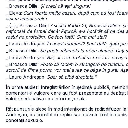
_ Broasca Dilie:
Şi crezi că eşti singura?
_ Eleva:
Sunt foarte multe cazuri, după cum au fost foart
sex în timpul orelor.
_ (...)
_ Broasca Dilie:
Ascultă Radio 21, Broasca Dilie e ş
naţională de fotbal decât Piţurcă, s-a hotărât să ne dea 
restul ne protejăm. Ce faci fată? Cum mai stai?
_ Laura Andreşan:
În acest moment? Sunt dată, gata pe s
_ Broasca Dilie:
Se poate întâmpla la orice filmare. Câţi 
_ Laura Andreşan:
Băi, ar cam trebui să mai fac, eu aş m
_ Broasca Dilie:
Poate să facem o strângere de funduri, c
actorii de filme porno vor mai avea ce băga în gură. Aşa
_ Laura Andreşan:
Sper să aibă dreptate.”
În urma audierii înregistrărilor în şedinţă publică, membr
comentariile vulgare care au fost prezentate au depăşit lim
valoare educativă sau informaţională.
Răspunsurile alese în mod intenţionat de radiodifuzor la 
Andreşan, au constat în replici sau cuvinte rostite cu div
conotaţii sexuale.