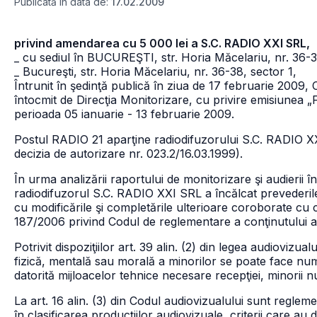
Publicată în data de:
17.02.2009
privind amendarea cu 5 000 lei a S.C. RADIO XXI SRL,
_ cu sediul în BUCUREŞTI, str. Horia Măcelariu, nr. 36-
_ Bucureşti, str. Horia Măcelariu, nr. 36-38, sector 1,
Întrunit în şedinţă publică în ziua de 17 februarie 2009, C
întocmit de Direcţia Monitorizare, cu privire emisiunea 
perioada 05 ianuarie - 13 februarie 2009.
Postul RADIO 21 aparţine radiodifuzorului S.C. RADIO XXI
decizia de autorizare nr. 023.2/16.03.1999).
În urma analizării raportului de monitorizare şi audierii în
radiodifuzorul S.C. RADIO XXI SRL a încălcat prevederile 
cu modificările şi completările ulterioare coroborate cu cele
187/2006 privind Codul de reglementare a conţinutului a
Potrivit dispoziţiilor art. 39 alin. (2) din legea audioviz
fizică, mentală sau morală a minorilor se poate face num
datorită mijloacelor tehnice necesare recepţiei, minorii
La art. 16 alin. (3) din Codul audiovizualului sunt regleme
în clasificarea producţiilor audiovizuale, criterii care au