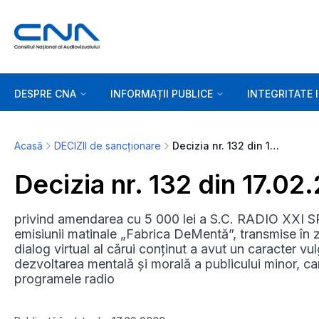
DESPRE CNA
INFORMAȚII PUBLICE
INTEGRITATE 
Acasă
DECIZII de sancționare
Decizia nr. 132 din 17.02.2009
Decizia nr. 132 din 17.02
privind amendarea cu 5 000 lei a S.C. RADIO XXI SRL
emisiunii matinale „Fabrica DeMentă”, transmise în zi
dialog virtual al cărui conținut a avut un caracter vu
dezvoltarea mentală și morală a publicului minor, car
programele radio