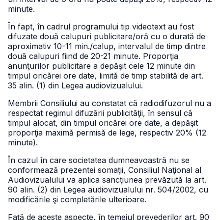
minute.
În fapt, în cadrul programului tip videotext au fost
difuzate două calupuri publicitare/oră cu o durată de
aproximativ 10-11 min./calup, intervalul de timp dintre
două calupuri fiind de 20-21 minute. Proporţia
anunţurilor publicitare a depăşit cele 12 minute din
timpul oricărei ore date, limită de timp stabilită de art.
35 alin. (1) din Legea audiovizualului.
Membrii Consiliului au constatat că radiodifuzorul nu a
respectat regimul difuzării publicităţii, în sensul că
timpul alocat, din timpul oricărei ore date, a depăşit
proporţia maximă permisă de lege, respectiv 20% (12
minute).
În cazul în care societatea dumneavoastră nu se
conformează prezentei somaţii, Consiliul Naţional al
Audiovizualului va aplica sancţiunea prevăzută la art.
90 alin. (2) din Legea audiovizualului nr. 504/2002, cu
modificările şi completările ulterioare.
Faţă de aceste aspecte, în temeiul prevederilor art. 90