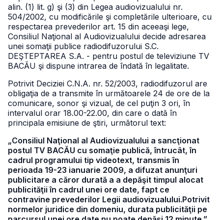
alin. (1) lit. g) şi (3) din Legea audiovizualului nr.
504/2002, cu modificările şi completările ulterioare, cu
respectarea prevederilor art. 15 din aceeaşi lege,
Consiliul Naţional al Audiovizualului decide adresarea
unei somaţii publice radiodifuzorului S.C.
DEŞTEPTAREA S.A. - pentru postul de televiziune TV
BACĂU şi dispune intrarea de îndată în legalitate.
Potrivit Deciziei C.N.A. nr. 52/2003, radiodifuzorul are
obligaţia de a transmite în următoarele 24 de ore de la
comunicare, sonor şi vizual, de cel puţin 3 ori, în
intervalul orar 18.00-22.00, din care o dată în
principala emisiune de ştiri, următorul text:
„Consiliul Naţional al Audiovizualului a sancţionat
postul TV BACĂU cu somaţie publică, întrucât, în
cadrul programului tip videotext, transmis în
perioada 19-23 ianuarie 2009, a difuzat anunţuri
publicitare a căror durată a a depăşit timpul alocat
publicităţii în cadrul unei ore date, fapt ce
contravine prevederilor Legii audiovizualului.Potrivit
normelor juridice din domeniu, durata publicităţii pe
parcursul unei ore date nu poate depăşi 12 minute.”