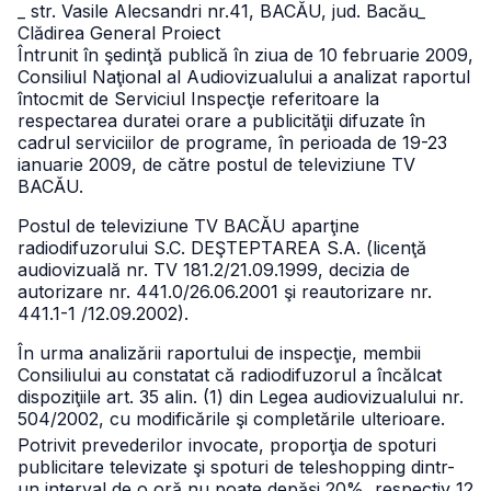
_ str. Vasile Alecsandri nr.41, BACĂU, jud. Bacău
_
Clădirea General Proiect
Întrunit în şedinţă publică în ziua de 10 februarie 2009,
Consiliul Naţional al Audiovizualului a analizat raportul
întocmit de Serviciul Inspecţie referitoare la
respectarea duratei orare a publicităţii difuzate în
cadrul serviciilor de programe, în perioada de 19-23
ianuarie 2009, de către postul de televiziune TV
BACĂU.
Postul de televiziune TV BACĂU aparţine
radiodifuzorului S.C. DEŞTEPTAREA S.A. (licenţă
audiovizuală nr. TV 181.2/21.09.1999, decizia de
autorizare nr. 441.0/26.06.2001 şi reautorizare nr.
441.1-1 /12.09.2002).
În urma analizării raportului de inspecţie, membii
Consiliului au constatat că radiodifuzorul a încălcat
dispoziţiile art. 35 alin. (1) din Legea audiovizualului nr.
504/2002, cu modificările şi completările ulterioare.
Potrivit prevederilor invocate, proporţia de spoturi
publicitare televizate şi spoturi de teleshopping dintr-
un interval de o oră nu poate depăşi 20%, respectiv 12