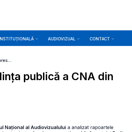
INSTITUȚIONALĂ
AUDIOVIZUAL
CONTACT
Comunicat de presă. Ședința publică a CNA din 31.01.2024
ința publică a CNA din
ul Național al Audiovizualului
a analizat rapoartele