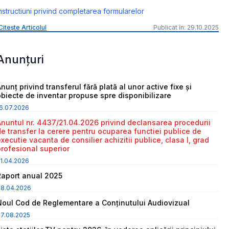
nstructiuni privind completarea formularelor
Citește Articolul
Publicat în: 29.10.2025
Anunțuri
nunț privind transferul fără plată al unor active fixe și
obiecte de inventar propuse spre disponibilizare
6.07.2026
Anuntul nr. 4437/21.04.2026 privind declansarea procedurii
de transfer la cerere pentru ocuparea functiei publice de
executie vacanta de consilier achizitii publice, clasa I, grad
profesional superior
1.04.2026
Raport anual 2025
08.04.2026
Noul Cod de Reglementare a Conținutului Audiovizual
7.08.2025