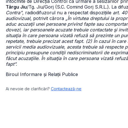
întocmite de Direcția Control ca urmare a sesizărilor prim
Târgu Jiu
/Tg. Jiu/Gorj (S.C. Comind Gorj S.R.L.). La difuz
Contra”
, radiodifuzorul nu a respectat dispozițiile
art. 40 
audiovizual
, potrivit cărora
„În virtutea dreptului la pro
aduc acuzaţii unei persoane privind fapte sau comportame
dovezi, iar persoanele acuzate trebuie contactate şi invit
situaţia în care persoana vizată refuză să prezinte un pun
repetate, trebuie precizat acest fapt. (2) În cazul în care
servicii media audiovizuale, acesta trebuie să respecte pr
principiu presupune condiţii nediscriminatorii de exprima
făcut acuzaţiile. În situaţia în care persoana vizată refu
fapt”.
Biroul Informare și Relații Publice
Ai nevoie de clarificări?
Contactează-ne