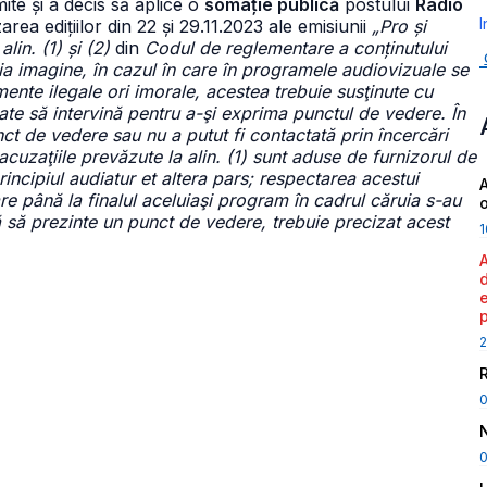
ite și a decis să aplice o
somație publică
postului
Radio
I
area edițiilor din 22 și 29.11.2023 ale emisiunii
„Pro și
alin. (1) și (2)
din
Codul de reglementare a conținutului
pria imagine, în cazul în care în programele audiovizuale se
nte ilegale ori imorale, acestea trebuie susţinute cu
ate să intervină pentru a-şi exprima punctul de vedere. În
ct de vedere sau nu a putut fi contactată prin încercări
 acuzaţiile prevăzute la alin. (1) sunt aduse de furnizorul de
incipiul audiatur et altera pars; respectarea acestui
A
re până la finalul aceluiaşi program în cadrul căruia s-au
ză să prezinte un punct de vedere, trebuie precizat acest
1
2
0