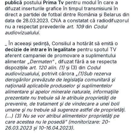
publică
postului
Prima Tv
pentru modul în care a
difuzat inserturile grafice în timpul transmisiunii în
direct a partidei de fotbal dintre România și Belarus din
data de 28.03.2023. CNA a constatat că radiodifuzorul
nu a respectat prevederile
art. 109
din
Codul
audiovizualului.
_ În aceeași ședință, Consiliul a hotărât să emită o
decizie de intrare în legalitate
pentru spotul TV
aferent campaniei de promovare a suplimentului
alimentar
„Dermaten”
, difuzat fără a se respecta
dispozițiile
art. 120 alin. (1)
și (3) din
Codul
audiovizualului
, potrivit cărora „
(1)Sub rezerva
derogărilor prevăzute de legislaţia comunitară şi
naţională aplicabile produselor şi suplimentelor
alimentare şi apelor minerale naturale, informaţiile
prezentate nu trebuie să le atribuie proprietăţi de
prevenire, de tratament şi de vindecare a unei boli
umane şi nu trebuie să sugereze astfel de proprietăţi.
(...) (3) Nu se vor atribui alimentelor proprietăţi pe
care acestea nu le posedă” (monitorizare: 20-
26.03.2023 și 10-16.04.2023).