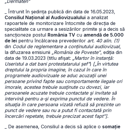
„Dermaten”
_ Întrunit în ședința publică din data de 16.05.2023,
Consiliul Național al Audiovizualului
a analizat
rapoartele de monitorizare întocmite de direcția de
specialitate ca urmare a sesizărilor primite și a decis să
sancționeze postul
România TV
cu
amendă de 5.000
de lei
pentru încălcarea prevederilor
art. 40 alin. (1)
din
Codul de reglementare a conținutului audiovizual,
la difuzarea emisiunii
„România de Poveste”
, ediția din
data de 19.03.2023 (titlu afișat: „
Martor în instanță:
Useristul a dat bani protestatarului șef”
)
[„În virtutea
dreptului la propria imagine, în cazul în care în
programele audiovizuale se aduc acuzaţii unei
persoane privind fapte sau comportamente ilegale ori
imorale, acestea trebuie susţinute cu dovezi, iar
persoanele acuzate trebuie contactate şi invitate să
intervină pentru a-şi exprima punctul de vedere. În
situaţia în care persoana vizată refuză să prezinte un
punct de vedere sau nu a putut fi contactată prin
încercări repetate, trebuie precizat acest fapt”].
_ De asemenea, Consiliul a decis să aplice o
somație