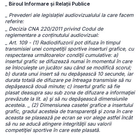
_
Biroul Informare și Relații Publice
_
Prevederi ale legislației audiovizualului la care facem
referire:
_
Decizia CNA 220/2011 privind Codul de
reglementare a conținutului audiovizual:
_
Art. 109 - (1) Radiodifuzorii pot difuza în timpul
transmisiei unei competiţii sportive inserturi grafice, cu
respectarea următoarelor condiţii cumulative: a)
insertul grafic se difuzează numai în momentul în care
se înlocuieşte un jucător sau când se modifică scorul;
b) durata unui insert să nu depăşească 10 secunde, iar
durata totală de difuzare pe întreaga transmisie să nu
depăşească două minute; c) insertul grafic să fie
plasat deasupra sau sub zona de difuzare a informaţiei
prevăzute la lit. a) şi să nu depăşească dimensiunile
acesteia. _ (2) Dimensiunea casetei grafice a insertului
grafic, gradul acesteia de transparenţă şi zona în care
aceasta se plasează pe ecran se vor alege astfel încât
să nu se aducă atingere integrităţii sau valorii
competiţiei sportive în care este plasată.